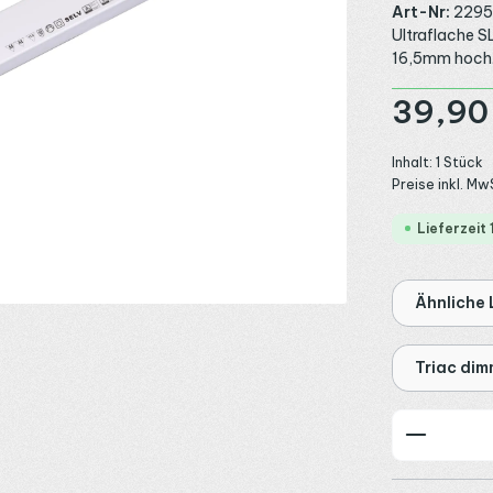
Art-Nr:
2295
Ultraflache 
16,5mm hoch. 
Regulärer Preis
39,90
Inhalt:
1 Stück
Preise inkl. Mw
Lieferzeit
Ähnliche 
Triac dim
Produkt