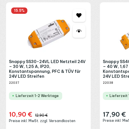
Produktgalerie überspringen
Konstante 24 V DC Ausgangsspannung
Stabile Versorgung für 24 V LED-Streifen und LED-Module.
15.5
%
75 W Ausgangsleistung
Ausreichende Leistungsreserve für längere LED-Strecken oder m
Hoher Leistungsfaktor (PFC ≥ 0,9)
Effizienter, netzschonender Betrieb mit reduzierten Verlusten.
TÜV-geprüft & SELV-sicher
Geprüfte Sicherheit für professionelle 24 V Niederspannungsinst
Snappy SS30-24VL LED Netzteil 24V
Snappy SS40
– 30 W, 1,25 A, IP20,
– 40 W, 1,67 
Konstantspannung, PFC & TÜV für
Konstantspa
Schutzart IP20
24V LED Streifen
24V LED Str
Geeignet für trockene Innenbereiche.
22037
22038
Typische Anwendungsbereic
Lieferzeit 1-2 Werktage
Lieferzeit
Das Snappy SL75-24VF eignet sich besonders für:
10,90 €
17,90 €
Verkaufspreis:
Regulärer Preis
Regulärer Preis:
12,90 €
24 V LED-Streifen-Installationen mit begrenztem Bauraum
Preise inkl. M
Preise inkl. MwSt. zzgl. Versandkosten
Durchgehende Lichtlinien mit integrierter Stromversorgung