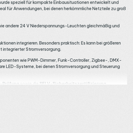
urde speziell für kompakte Einbausituationen entwickelt und
deal für Anwendungen, bei denen herkömmliche Netzteile zu groß
wie andere 24 V Niederspannungs-Leuchten gleichmäßig und
ionen integrieren. Besonders praktisch: Es kann bei größeren
t integrierter Stromversorgung.
 Komponenten wie PWM-Dimmer, Funk-Controller, Zigbee-, DMX-
dulare LED-Systeme, bei denen Stromversorgung und Steuerung
-Prüfung
sowie die
SELV-Sicherheitszertifizierung
e Innenräume vorgesehen.