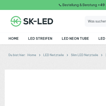
📞
Bestellung & Beratung
+49
 Hauptinhalt springen
Zur Suche springen
Zur Hauptnavigation springen
HOME
LED STREIFEN
LED NEON TUBE
LED
Du bist hier:
Home
LED Netzteile
Slim LED Netzteile
Bildergalerie überspringen