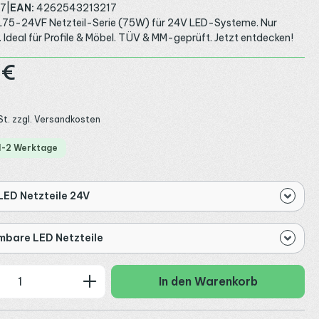
7
|
EAN:
4262543213217
SL75-24VF Netzteil-Serie (75W) für 24V LED-Systeme. Nur
Ideal für Profile & Möbel. TÜV & MM-geprüft. Jetzt entdecken!
:
 €
St. zzgl. Versandkosten
 1-2 Werktage
LED Netzteile 24V
mbare LED Netzteile
 Anzahl: Gib den gewünschten Wert ein
In den Warenkorb