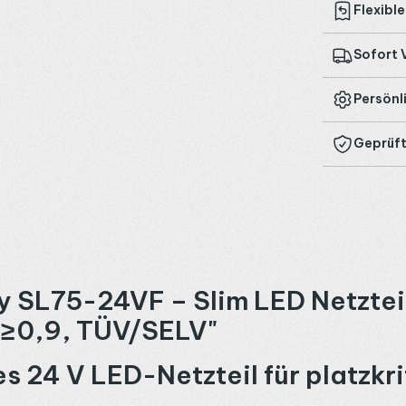
Flexibl
Sofort 
Persönl
Geprüft
 SL75-24VF – Slim LED Netztei
≥ 0,9, TÜV/SELV"
24 V LED-Netzteil für platzkrit