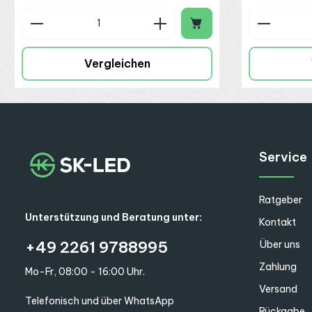
Produkt Anzahl: Gib den gewünschte
Produkt
Möbel-, Regal- und Schrankbeleuchtung
Indirekte Beleuchtung in Trockenbau- oder Deckeninstallat
Vergleichen
Wohnräume, Büros, Shops und Ausstellungsflächen
Überall dort, wo eine schlanke Bauform, eine stabile 24 V Konsta
Lösung.
Service
Ratgeber
Unterstützung und Beratung unter:
Kontakt
+49 2261 9788995
Über uns
Zahlung
Mo-Fr, 08:00 - 16:00 Uhr.
Versand
Telefonisch und über WhatsApp
Rückgabe