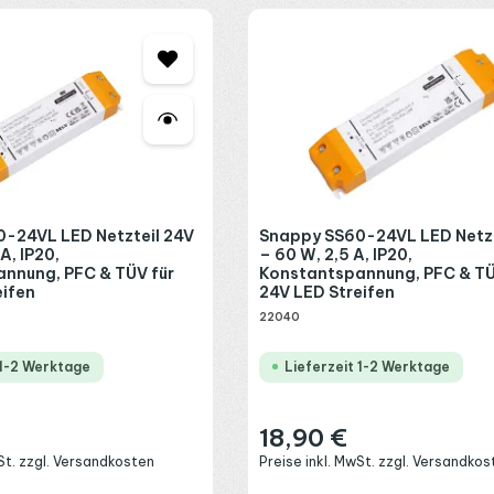
ehrere Abgänge.
allationen.
-24VL LED Netzteil 24V
Snappy SS60-24VL LED Netzt
A, IP20,
– 60 W, 2,5 A, IP20,
nnung, PFC & TÜV für
Konstantspannung, PFC & TÜ
eifen
24V LED Streifen
22040
he
 1-2 Werktage
Lieferzeit 1-2 Werktage
18,90 €
:
Regulärer Preis:
wSt. zzgl. Versandkosten
Preise inkl. MwSt. zzgl. Versandkos