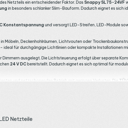
des Netzteils ein entscheidender Faktor. Das
Snappy SL75-24VF
w
ung
in besonders schlanker Slim-Bauform. Dadurch eignet es sich i
 DC Konstantspannung
und versorgt LED-Streifen, LED-Module so
 in Möbeln, Deckenhohlräumen, Lichtvouten oder Trockenbaukonstrukt
 ideal für durchgängige Lichtlinien oder kompakte Installationen mi
 oder Dimmern ausgelegt. Die Lichtsteuerung erfolgt über separate
ichen
24 V DC
bereitstellt. Dadurch eignet es sich optimal für mo
fizienten und netzschonenden Betrieb mit geringen Verlusten. Die
TÜV
Objektbereich. Mit der Schutzart
IP20
ist das Netzteil für trocken
LED Netzteile
und größere LED-Profile.