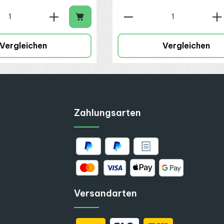
n Wert ein oder benutze die Schaltflä
 Anzahl: Gib den gewünschten Wert ein
Produkt Anzahl: G
ionen
Vergleichen
Vergleichen
ntspannung und eine flexible Integration gefragt sind, bietet das
Sn
Zahlungsarten
Versandarten