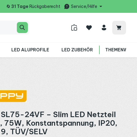
🔄
31 Tage
Rückgaberecht
Service/Hilfe
Warenko
LED ALUPROFILE
LED ZUBEHÖR
THEMENWELT
SL75-24VF – Slim LED Netzteil
, 75W, Konstantspannung, IP20,
,9, TÜV/SELV