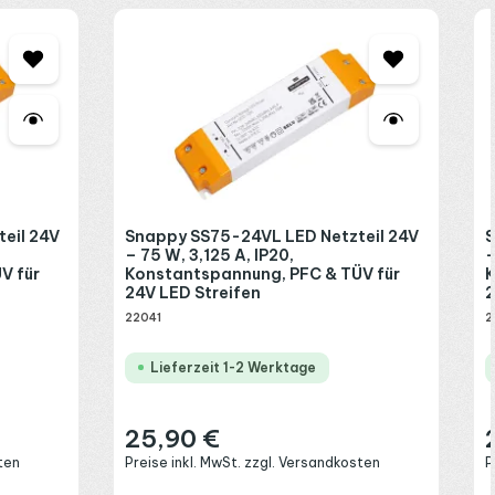
eil 24V
Snappy SS75-24VL LED Netzteil 24V
S
– 75 W, 3,125 A, IP20,
–
V für
Konstantspannung, PFC & TÜV für
K
24V LED Streifen
2
22041
2
Lieferzeit 1-2 Werktage
25,90 €
Regulärer Preis:
R
ten
Preise inkl. MwSt. zzgl. Versandkosten
P