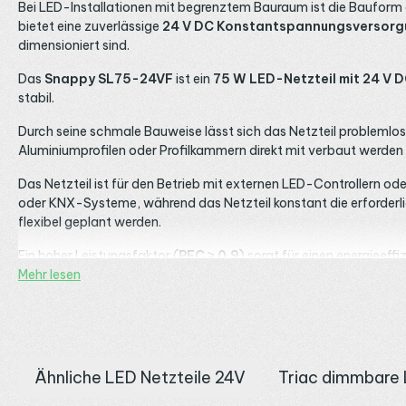
Bei LED-Installationen mit begrenztem Bauraum ist die Bauform 
bietet eine zuverlässige
24 V DC Konstantspannungsversorg
dimensioniert sind.
Das
Snappy SL75-24VF
ist ein
75 W LED-Netzteil mit 24 V
stabil.
Durch seine schmale Bauweise lässt sich das Netzteil problemlos
Aluminiumprofilen oder Profilkammern direkt mit verbaut werden –
Das Netzteil ist für den Betrieb mit externen LED-Controllern
oder KNX-Systeme, während das Netzteil konstant die erforderl
flexibel geplant werden.
Ein hoher Leistungsfaktor (
PFC ≥ 0,9
) sorgt für einen energieef
gewährleisten eine sichere Anwendung im Wohn-, Gewerbe- und 
Mehr lesen
Die Highlights im Überblick
Slim-Bauform für wenig Bauraum
Ähnliche LED Netzteile 24V
Triac dimmbare 
Besonders schlankes Gehäuse für Möbelintegration, Lichtvouten 