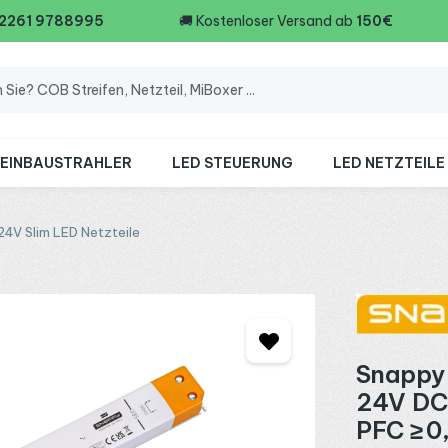
 2261 9788995
🚚
Kostenloser Versand ab
150€
 EINBAUSTRAHLER
LED STEUERUNG
LED NETZTEILE
24V Slim LED Netzteile
Snappy 
24V DC
PFC ≥ 0