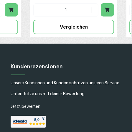
chen um die Anzahl zu erhöhen oder zu 
 oder benutze die Schaltflächen um die
ib den gewünschten Wert ein oder benut
Produkt Anzahl: Gib den gew
Vergleichen
appy SL75-24VF
eine praxisorientierte und zuverlässige
Kundenrezensionen
Unsere Kundinnen und Kunden schätzen unseren Service.
Unterstütze uns mit deiner Bewertung.
Jetzt bewerten