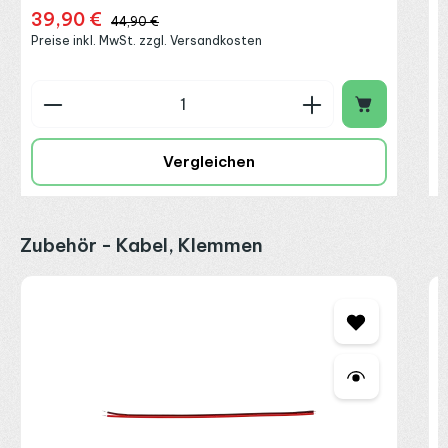
39,90 €
Verkaufspreis:
Regulärer Preis:
44,90 €
Preise inkl. MwSt. zzgl. Versandkosten
Produkt Anzahl: Gib den gewünschten Wert ein o
P
Vergleichen
Produktgalerie überspringen
Zubehör - Kabel, Klemmen
W
2
2
R