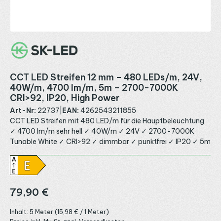
CCT LED Streifen 12 mm – 480 LEDs/m, 24V,
40W/m, 4700 lm/m, 5m – 2700-7000K
CRI>92, IP20, High Power
Art-Nr:
22737
|
EAN:
4262543211855
CCT LED Streifen mit 480 LED/m für die Hauptbeleuchtung
✓ 4700 lm/m sehr hell ✓ 40W/m ✓ 24V ✓ 2700-7000K
Tunable White ✓ CRI>92 ✓ dimmbar ✓ punktfrei ✓ IP20 ✓ 5m
Regulärer Preis:
79,90 €
Inhalt:
5 Meter
(15,98 € / 1 Meter)