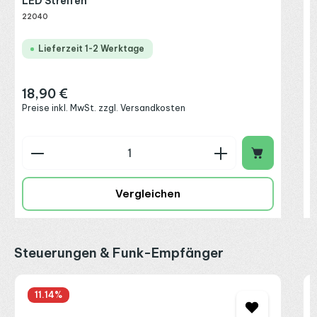
LED Streifen
22040
Lieferzeit 1-2 Werktage
18,90 €
Regulärer Preis:
Preise inkl. MwSt. zzgl. Versandkosten
Produkt Anzahl: Gib den gewünschten Wert ein o
P
Vergleichen
Produktgalerie überspringen
Steuerungen & Funk-Empfänger
M
11.14
%
C