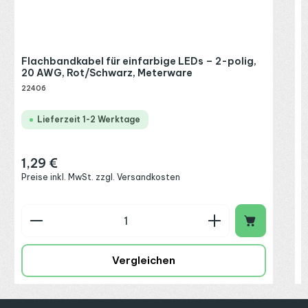
P
L
Flachbandkabel für einfarbige LEDs – 2-polig,
20 AWG, Rot/Schwarz, Meterware
22406
Lieferzeit 1-2 Werktage
1,29 €
Regulärer Preis:
Preise inkl. MwSt. zzgl. Versandkosten
Produkt Anzahl: Gib den gewünschten Wert ein o
P
Vergleichen