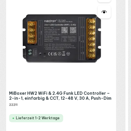
2
R
P
MiBoxer HW2 WiFi & 2.4G Funk LED Controller –
2-in-1, einfarbig & CCT, 12-48 V, 30 A, Push-Dim
22211
Lieferzeit 1-2 Werktage