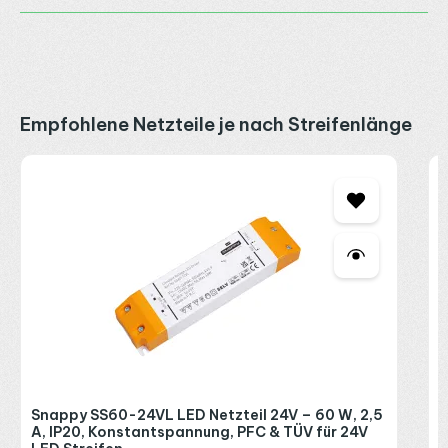
Produktgalerie überspringen
Empfohlene Netzteile je nach Streifenlänge
S
4
2
2
R
P
Snappy SS60-24VL LED Netzteil 24V – 60 W, 2,5
A, IP20, Konstantspannung, PFC & TÜV für 24V