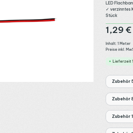
LED Flachband
✓ verzinntes 
Stück
Regulärer Preis
1,29 €
Inhalt:
1 Meter
Preise inkl. Mw
Lieferzeit
Zubehör
Zubehör
Zubehör 