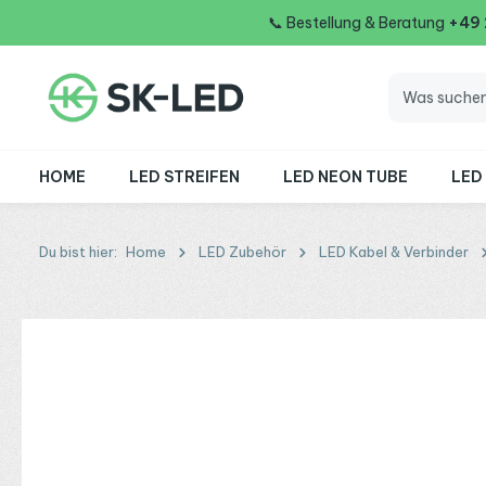
📞
Bestellung & Beratung
+49
 Hauptinhalt springen
Zur Suche springen
Zur Hauptnavigation springen
HOME
LED STREIFEN
LED NEON TUBE
LED
Du bist hier:
Home
LED Zubehör
LED Kabel & Verbinder
Bildergalerie überspringen