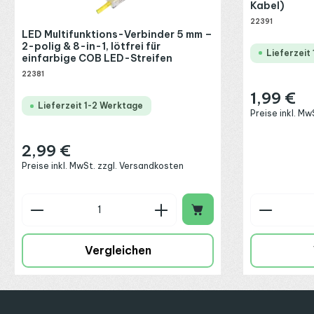
Kabel)
22391
LED Multifunktions-Verbinder 5 mm –
2-polig & 8-in-1, lötfrei für
Lieferzeit
einfarbige COB LED-Streifen
22381
1,99 €
Regulärer Preis
Lieferzeit 1-2 Werktage
Preise inkl. M
2,99 €
Regulärer Preis:
Preise inkl. MwSt. zzgl. Versandkosten
Produkt Anzahl: Gib den gewünschte
Produkt
Vergleichen