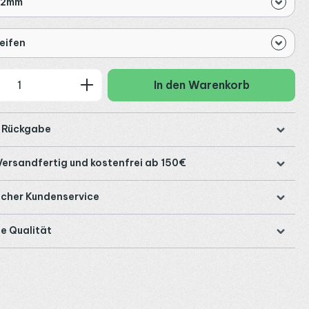
12mm
reifen
 Anzahl: Gib den gewünschten Wert ein
In den Warenkorb
e Rückgabe
Versandfertig und kostenfrei ab 150€
icher Kundenservice
e Qualität