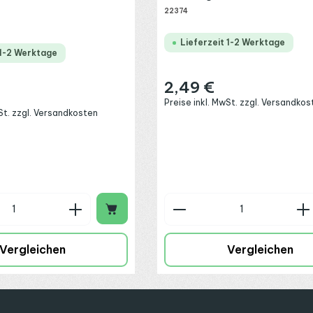
22374
Lieferzeit 1-2 Werktage
 1-2 Werktage
2,49 €
Regulärer Preis:
:
Preise inkl. MwSt. zzgl. Versandkos
wSt. zzgl. Versandkosten
n Wert ein oder benutze die Schaltflä
 Anzahl: Gib den gewünschten Wert ein
Produkt Anzahl: G
Vergleichen
Vergleichen