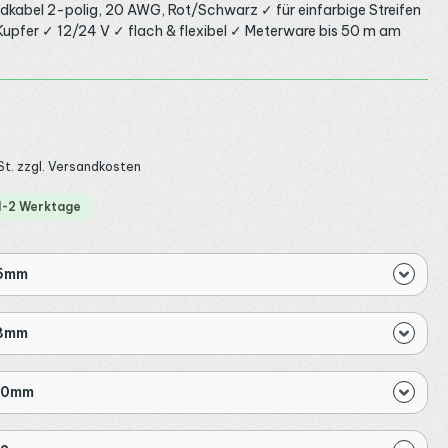
kabel 2-polig, 20 AWG, Rot/Schwarz ✓ für einfarbige Streifen
Kupfer ✓ 12/24 V ✓ flach & flexibel ✓ Meterware bis 50 m am
:
St. zzgl. Versandkosten
 1-2 Werktage
 5mm
 8mm
10mm