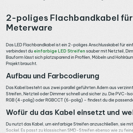
2-poliges Flachbandkabel für 
Meterware
Das LED Flachbandkabel ist ein 2-poliges Anschlusskabel für einfa
verbindest du
einfarbige LED Streifen
sauber mit Netzteil, Di
Bauform lässt sich platzsparend in Profilen, Möbeln und Hohlräu
Projekt braucht.
Aufbau und Farbcodierung
Das Kabel besteht aus zwei parallel geführten Adern aus verzinnt
Streifen, Netzteil oder Dimmer schnell und sicher zu. Die PVC-Iso
RGB (4-polig) oder RGBCCT (6-polig) – findest du die passende
Wofür du das Kabel einsetzt und we
Du nutzt das Kabel, um einfarbige Streifen anzuschließen, sie mi
Sockel. Es passt zu klassischen SMD-Streifen ebenso wie zu fei