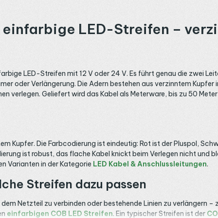
einfarbige LED-Streifen – verzi
rbige LED-Streifen mit 12 V oder 24 V. Es führt genau die zwei Leiter
mmer oder Verlängerung. Die Adern bestehen aus verzinntem Kupfer i
men verlegen. Geliefert wird das Kabel als Meterware, bis zu 50 Met
em Kupfer. Die Farbcodierung ist eindeutig: Rot ist der Pluspol, Sc
lierung ist robust, das flache Kabel knickt beim Verlegen nicht und bl
n Varianten in der Kategorie
LED Kabel & Anschlussleitungen
.
lche Streifen dazu passen
t dem Netzteil zu verbinden oder bestehende Linien zu verlängern – 
nen
einfarbigen COB LED Streifen
. Ein typischer Streifen ist der
CO