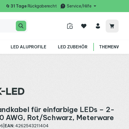
🔄
31 Tage
Rückgaberecht
Service/Hilfe
Warenko
LED ALUPROFILE
LED ZUBEHÖR
THEMENWELT
ndkabel für einfarbige LEDs – 2-
 20 AWG, Rot/Schwarz, Meterware
06
|
EAN:
4262543211404