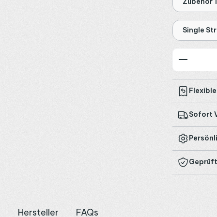
Zubehör 
Single St
Produkt
Flexibl
Sofort 
Persönl
Geprüft
n
Hersteller
FAQs