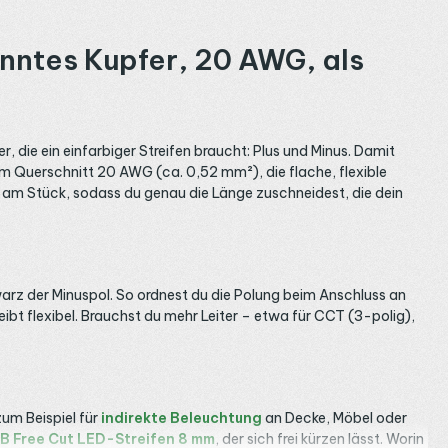
nntes Kupfer, 20 AWG, als
, die ein einfarbiger Streifen braucht: Plus und Minus. Damit
m Querschnitt 20 AWG (ca. 0,52 mm²), die flache, flexible
er am Stück, sodass du genau die Länge zuschneidest, die dein
hwarz der Minuspol. So ordnest du die Polung beim Anschluss an
eibt flexibel. Brauchst du mehr Leiter – etwa für CCT (3-polig),
zum Beispiel für
indirekte Beleuchtung
an Decke, Möbel oder
B Free Cut LED-Streifen 8 mm
, der sich frei kürzen lässt. Worin