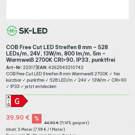
COB Free Cut LED Streifen 8 mm – 528
LEDs/m, 24V, 13W/m, 800 lm/m, 5m –
Warmweiß 2700K CRI>90, IP33, punktfrei
Art-Nr:
22317
|
EAN:
4262543210742
COB Free Cut LED Streifen 8 mm Warmweiß 2700K ✓ frei
kürzbar ✓ punktfrei ✓ 528 LED/m ✓ 24V ✓ 13W/m ✓ CRI>90
✓ IP33 ✓ jetzt entdecken
Verkaufspreis:
39,90 €
%
Regulärer Preis:
44,90 €
(11.14% gespart)
Inhalt:
5 Meter
(7,98 € / 1 Meter)