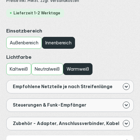
Preise inkl. MwSt. zzgl. Versandkosten
Lieferzeit 1-2 Werktage
auswählen
Einsatzbereich
Außenbereich
Innenbereich
auswählen
Lichtfarbe
Kaltweiß
Neutralweiß
Warmweiß
Empfohlene Netzteile je nach Streifenlänge
Steuerungen & Funk-Empfänger
Zubehör - Adapter, Anschlussverbinder, Kabel
Produkt Anzahl: Gib den gewünschten Wert ein od