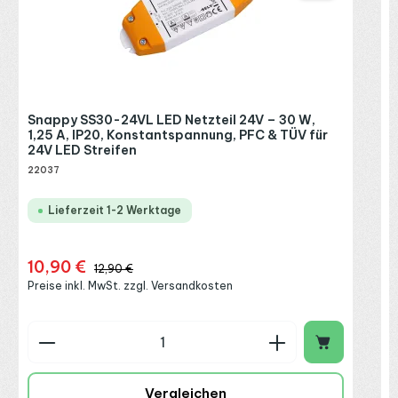
R
P
Snappy SS30-24VL LED Netzteil 24V – 30 W,
1,25 A, IP20, Konstantspannung, PFC & TÜV für
24V LED Streifen
22037
Lieferzeit 1-2 Werktage
10,90 €
Verkaufspreis:
Regulärer Preis:
12,90 €
Preise inkl. MwSt. zzgl. Versandkosten
Produkt Anzahl: Gib den gewünschten Wert ein o
P
Vergleichen