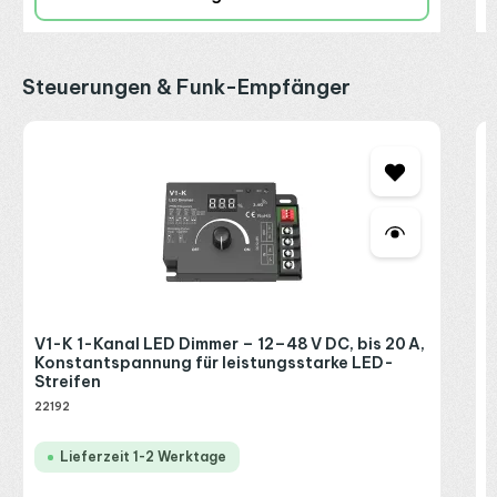
Produktgalerie überspringen
Steuerungen & Funk-Empfänger
M
e
2
2
R
V1-K 1-Kanal LED Dimmer – 12–48 V DC, bis 20 A,
P
Konstantspannung für leistungsstarke LED-
Streifen
22192
Lieferzeit 1-2 Werktage