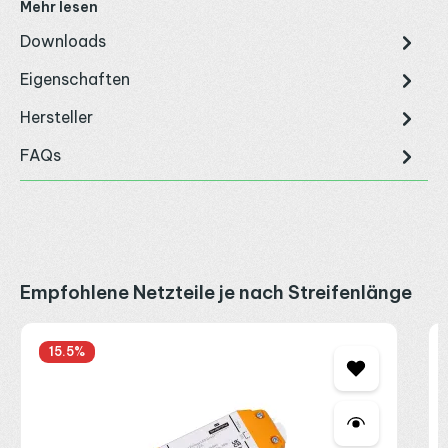
Mehr lesen
Downloads
Eigenschaften
Hersteller
FAQs
Produktgalerie überspringen
Empfohlene Netzteile je nach Streifenlänge
S
15.5
%
1
2
2