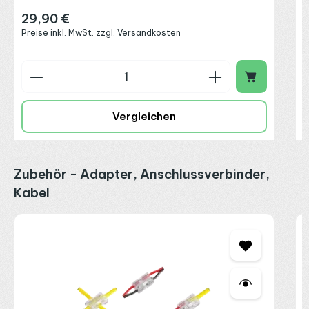
29,90 €
Regulärer Preis:
Preise inkl. MwSt. zzgl. Versandkosten
Produkt Anzahl: Gib den gewünschten Wert ein o
P
Vergleichen
Produktgalerie überspringen
Zubehör - Adapter, Anschlussverbinder,
Kabel
L
&
S
2