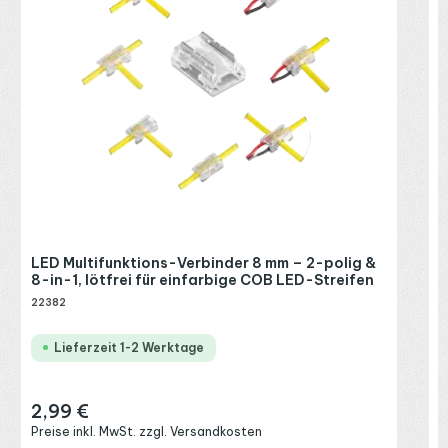
R
P
LED Multifunktions-Verbinder 8 mm – 2-polig &
8-in-1, lötfrei für einfarbige COB LED-Streifen
22382
Lieferzeit 1-2 Werktage
2,99 €
Regulärer Preis:
Preise inkl. MwSt. zzgl. Versandkosten