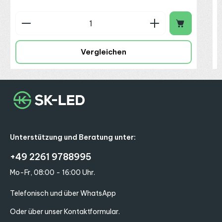
Produkt Anzahl: Gib den gewünschten Wert ein o
P
Vergleichen
Unterstützung und Beratung unter:
+49 2261 9788995
Mo-Fr, 08:00 - 16:00 Uhr.
Telefonisch und über WhatsApp
Oder über unser
Kontaktformular
.