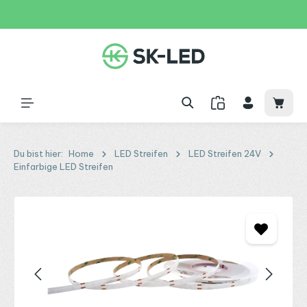
Zum Hauptinhalt springen
31 Tage
+49 2261 9788995
150€
Waren
Du bist hier:
Home
LED Streifen
LED Streifen 24V
Einfarbige LED Streifen
Bildergalerie überspringen