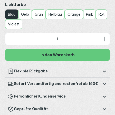
auswählen
Lichtfarbe
Blau
Gelb
Grün
Hellblau
Orange
Pink
Rot
Violett
Produkt Anzahl: Gib den gewünschten Wert ein od
In den Warenkorb
Flexible Rückgabe
Sofort Versandfertig und kostenfrei ab 150€
Persönlicher Kundenservice
Geprüfte Qualität