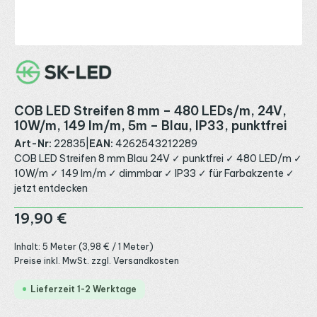
COB LED Streifen 8 mm – 480 LEDs/m, 24V,
10W/m, 149 lm/m, 5m – Blau, IP33, punktfrei
Art-Nr:
22835
|
EAN:
4262543212289
COB LED Streifen 8 mm Blau 24V ✓ punktfrei ✓ 480 LED/m ✓
10W/m ✓ 149 lm/m ✓ dimmbar ✓ IP33 ✓ für Farbakzente ✓
jetzt entdecken
Regulärer Preis:
19,90 €
Inhalt:
5 Meter
(3,98 € / 1 Meter)
Preise inkl. MwSt. zzgl. Versandkosten
Lieferzeit 1-2 Werktage