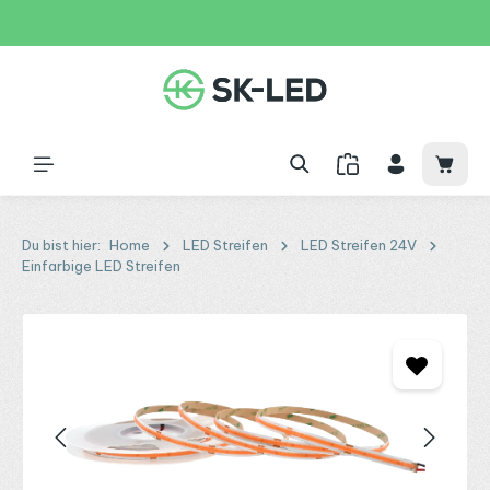
Zum Hauptinhalt springen
31 Tage
+49 2261 9788995
150€
Waren
Du bist hier:
Home
LED Streifen
LED Streifen 24V
Einfarbige LED Streifen
Bildergalerie überspringen