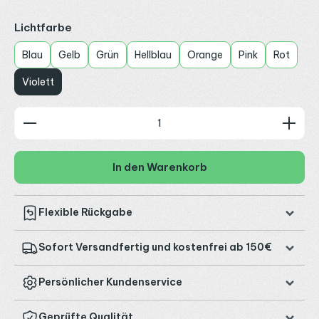
auswählen
Lichtfarbe
Blau
Gelb
Grün
Hellblau
Orange
Pink
Rot
Violett
Produkt Anzahl: Gib den gewünschten Wert ein od
In den Warenkorb
Flexible Rückgabe
Sofort Versandfertig und kostenfrei ab 150€
Persönlicher Kundenservice
Geprüfte Qualität