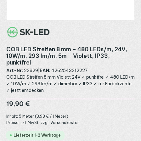
COB LED Streifen 8 mm – 480 LEDs/m, 24V,
10W/m, 293 lm/m, 5m – Violett, IP33,
punktfrei
Art-Nr:
22829
|
EAN:
4262543212227
COB LED Streifen 8 mm Violett 24V ✓ punktfrei ✓ 480 LED/m
✓ 10W/m ✓ 293 lm/m ✓ dimmbar ✓ IP33 ✓ für Farbakzente
✓ jetzt entdecken
Regulärer Preis:
19,90 €
Inhalt:
5 Meter
(3,98 € / 1 Meter)
Preise inkl. MwSt. zzgl. Versandkosten
Lieferzeit 1-2 Werktage