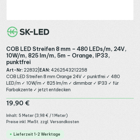
COB LED Streifen 8 mm – 480 LEDs/m, 24V,
10W/m, 825 lm/m, 5m – Orange, IP33,
punktfrei
Art-Nr:
22832
|
EAN:
4262543212258
COB LED Streifen 8 mm Orange 24V ✓ punktfrei ✓ 480
LED/m ✓ 10W/m ✓ 825 lm/m ✓ dimmbar ✓ IP33 ✓ für
Farbakzente ✓ jetzt entdecken
Regulärer Preis:
19,90 €
Inhalt:
5 Meter
(3,98 € / 1 Meter)
Preise inkl. MwSt. zzgl. Versandkosten
Lieferzeit 1-2 Werktage