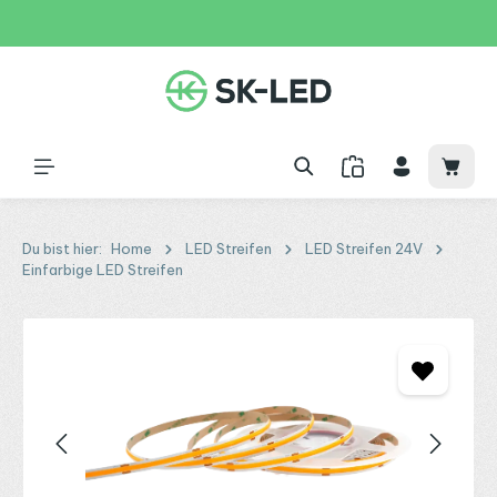
Zum Hauptinhalt springen
31 Tage
+49 2261 9788995
150€
Waren
Du bist hier:
Home
LED Streifen
LED Streifen 24V
Einfarbige LED Streifen
Bildergalerie überspringen