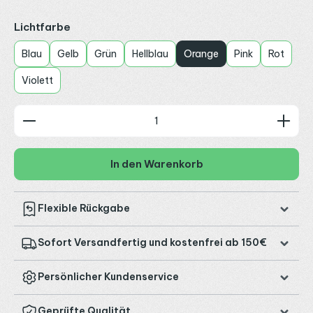
auswählen
Lichtfarbe
Blau
Gelb
Grün
Hellblau
Orange
Pink
Rot
Violett
Produkt Anzahl: Gib den gewünschten Wert ein od
In den Warenkorb
Flexible Rückgabe
Sofort Versandfertig und kostenfrei ab 150€
Persönlicher Kundenservice
Geprüfte Qualität