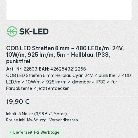
COB LED Streifen 8 mm – 480 LEDs/m, 24V,
10W/m, 925 lm/m, 5m – Hellblau, IP33,
punktfrei
Art-Nr:
22833
|
EAN:
4262543212265
COB LED Streifen 8 mm Hellblau Cyan 24V ✓ punktfrei ✓ 480
LED/m ✓ 10W/m ✓ 925 lm/m ✓ dimmbar ✓ IP33 ✓ für
Farbakzente ✓ jetzt entdecken
Regulärer Preis:
19,90 €
Inhalt:
5 Meter
(3,98 € / 1 Meter)
Preise inkl. MwSt. zzgl. Versandkosten
Lieferzeit 1-2 Werktage