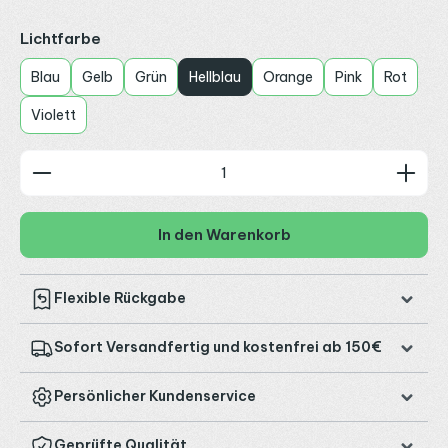
auswählen
Lichtfarbe
Blau
Gelb
Grün
Hellblau
Orange
Pink
Rot
Violett
Produkt Anzahl: Gib den gewünschten Wert ein od
In den Warenkorb
Flexible Rückgabe
Sofort Versandfertig und kostenfrei ab 150€
Persönlicher Kundenservice
Geprüfte Qualität