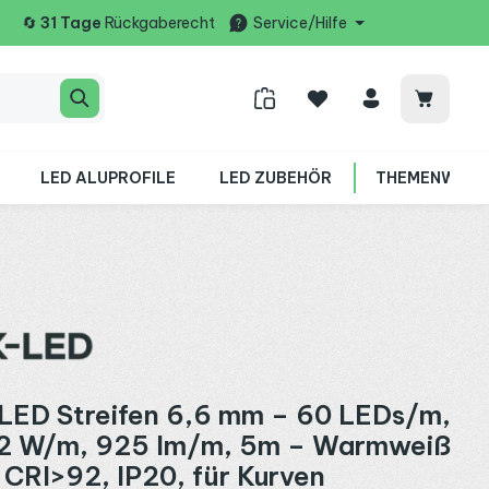
🔄
31 Tage
Rückgaberecht
Service/Hilfe
Warenko
LED ALUPROFILE
LED ZUBEHÖR
THEMENWELT
LED Streifen 6,6 mm – 60 LEDs/m,
,2 W/m, 925 lm/m, 5m – Warmweiß
CRI>92, IP20, für Kurven