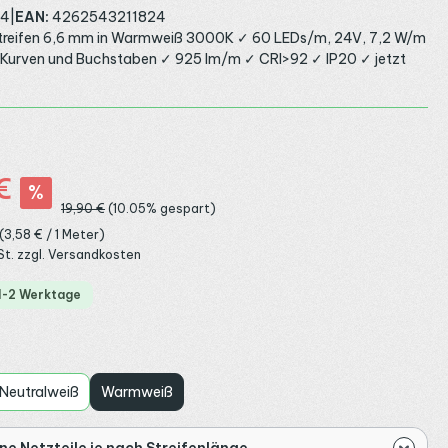
34
|
EAN:
4262543211824
treifen 6,6 mm in Warmweiß 3000K ✓ 60 LEDs/m, 24V, 7,2 W/m
r Kurven und Buchstaben ✓ 925 lm/m ✓ CRI>92 ✓ IP20 ✓ jetzt
€
%
Regulärer Preis:
19,90 €
(10.05% gespart)
(3,58 € / 1 Meter)
St. zzgl. Versandkosten
 1-2 Werktage
auswählen
Neutralweiß
Warmweiß
e Netzteile je nach Streifenlänge