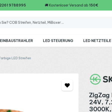
 2261 9788995
🚚
Kostenloser Versand ab
150€
 EINBAUSTRAHLER
LED STEUERUNG
LED NETZTEILE
farbige LED Streifen
ZigZag 
24V, 7
3000K, 