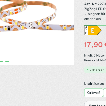
Art-Nr:
227
ZigZag LED S
✓ biegbar fü
entdecken
Verkaufspreis:
17,90 
Inhalt:
5 Meter
Preise inkl. Mw
Lieferzeit
Lichtfarbe
Kaltweiß
Empfohlen