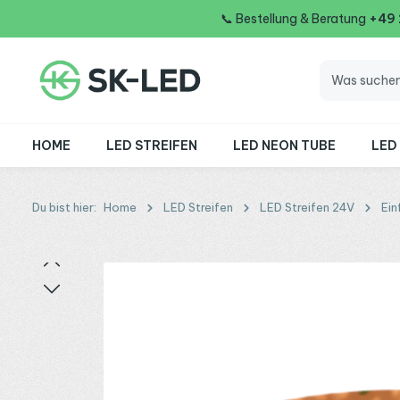
📞
Bestellung & Beratung
+49
 Hauptinhalt springen
Zur Suche springen
Zur Hauptnavigation springen
HOME
LED STREIFEN
LED NEON TUBE
LED
Du bist hier:
Home
LED Streifen
LED Streifen 24V
Ein
Bildergalerie überspringen