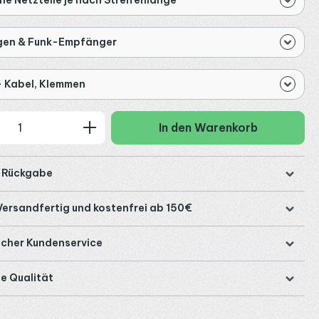
gen & Funk-Empfänger
- Kabel, Klemmen
 Anzahl: Gib den gewünschten Wert ein
In den Warenkorb
e Rückgabe
Versandfertig und kostenfrei ab 150€
icher Kundenservice
e Qualität