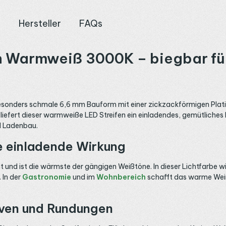
n
Hersteller
FAQs
n Warmweiß 3000K – biegbar fü
sonders schmale 6,6 mm Bauform mit einer zickzackförmigen Platin
liefert dieser warmweiße LED Streifen ein einladendes, gemütliches 
d Ladenbau.
e einladende Wirkung
nd ist die wärmste der gängigen Weißtöne. In dieser Lichtfarbe wir
 In der
Gastronomie
und im
Wohnbereich
schafft das warme Wei
rven und Rundungen