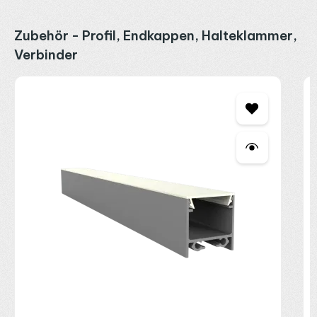
Produktgalerie überspringen
Zubehör - Profil, Endkappen, Halteklammer,
Verbinder
P
E
o
2
R
P