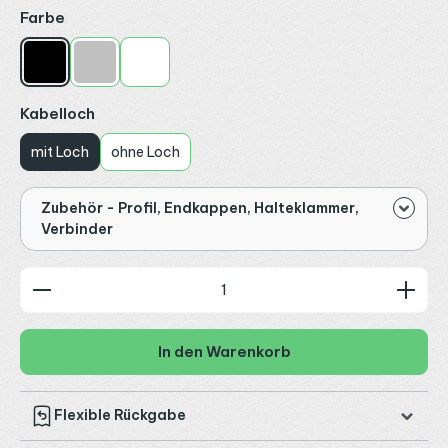
auswählen
Farbe
Schwarz
Silber
Weiß
auswählen
Kabelloch
mit Loch
ohne Loch
Zubehör - Profil, Endkappen, Halteklammer,
Verbinder
Produkt Anzahl: Gib den gewünschten Wert ein od
In den Warenkorb
Flexible Rückgabe