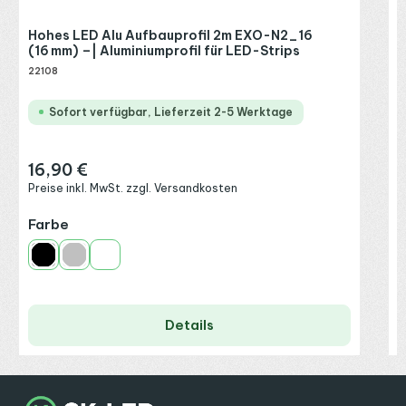
Hohes LED Alu Aufbauprofil 2m EXO-N2_16
(16 mm) –| Aluminiumprofil für LED-Strips
22108
Sofort verfügbar, Lieferzeit 2-5 Werktage
16,90 €
Regulärer Preis:
Preise inkl. MwSt. zzgl. Versandkosten
auswählen
Farbe
Schwarz
Silber
Weiß
Details