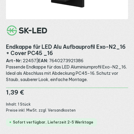
Endkappe für LED Alu Aufbauprofil Exo-N2_16
+ Cover PC45 _16
Art-Nr:
22457
|
EAN:
7640273921386
Passende Endkappe für das LED Aluminiumprofil Exo-N2_16.
Ideal als Abschluss mit Abdeckung PC45-16. Schutz vor
Staub, sauberer Look, einfache Montage.
Regulärer Preis:
1,39 €
Inhalt:
1 Stück
Preise inkl. MwSt. zzgl. Versandkosten
Sofort verfügbar, Lieferzeit 2-5 Werktage