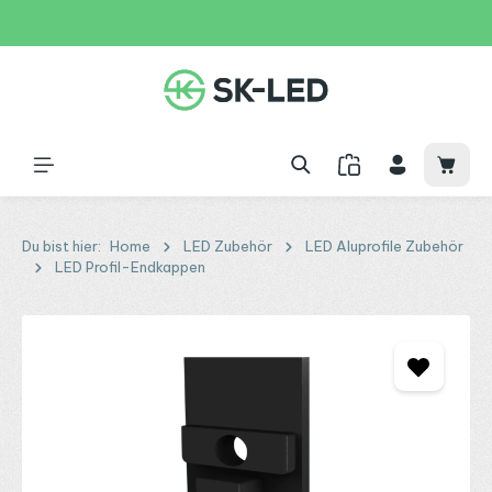
Zum Hauptinhalt springen
31 Tage
+49 2261 9788995
150€
Waren
Du bist hier:
Home
LED Zubehör
LED Aluprofile Zubehör
LED Profil-Endkappen
Bildergalerie überspringen