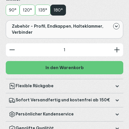
90°
120°
135°
180°
Zubehör - Profil, Endkappen, Halteklammer,
Verbinder
Produkt Anzahl: Gib den gewünschten Wert ein od
In den Warenkorb
Flexible Rückgabe
Sofort Versandfertig und kostenfrei ab 150€
Persönlicher Kundenservice
Geprüfte Qualität