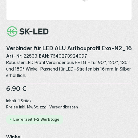
Verbinder für LED ALU Aufbauprofil Exo-N2_16
Art-Nr:
22533
|
EAN:
7640273924097
Robuster LED Profil Verbinder aus PETG – für 90°, 120°, 135°
und 180° Winkel. Passend für LED-Streifen bis 16 mm. In Silber
erhältlich.
Regulärer Preis:
6,90 €
Inhalt:
1 Stück
Preise inkl. MwSt. zzgl. Versandkosten
Lieferzeit 1-2 Werktage
auswählen
Winkel