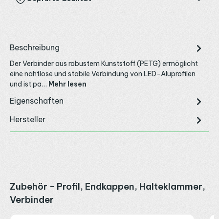
Beschreibung
Der Verbinder aus robustem Kunststoff (PETG) ermöglicht
eine nahtlose und stabile Verbindung von LED-Aluprofilen
und ist pa…
Mehr lesen
Eigenschaften
Hersteller
Produktgalerie überspringen
Zubehör - Profil, Endkappen, Halteklammer,
Verbinder