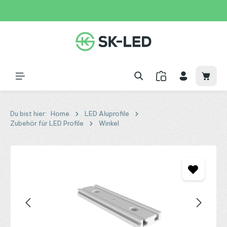
Zum Hauptinhalt springen
31 Tage
+49 2261 9788995
150€
Waren
Du bist hier:
Home
LED Aluprofile
Zubehör für LED Profile
Winkel
Bildergalerie überspringen