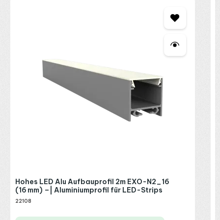
P
E
o
2
R
P
Hohes LED Alu Aufbauprofil 2m EXO-N2_16
(16 mm) –| Aluminiumprofil für LED-Strips
22108