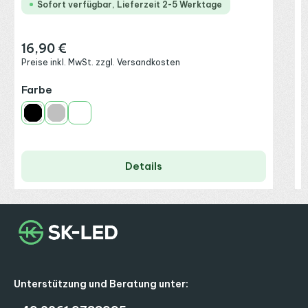
Sofort verfügbar, Lieferzeit 2-5 Werktage
16,90 €
Regulärer Preis:
Preise inkl. MwSt. zzgl. Versandkosten
auswählen
Farbe
Schwarz
Silber
Weiß
Details
Unterstützung und Beratung unter: