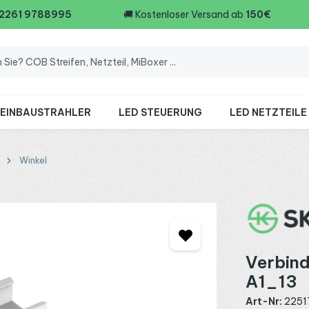
 2261 9788995
🚚
Kostenloser Versand ab
150€
 EINBAUSTRAHLER
LED STEUERUNG
LED NETZTEILE
Winkel
Verbind
A1_13
Art-Nr:
2251