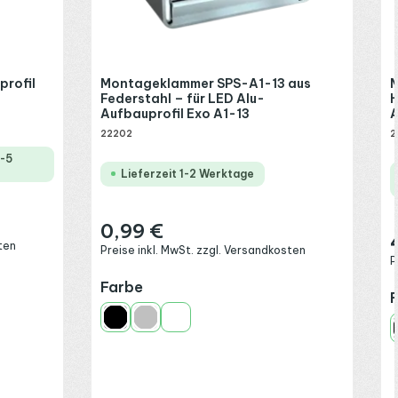
profil
Montageklammer SPS-A1-13 aus
M
Federstahl – für LED Alu-
H
Aufbauprofil Exo A1-13
A
22202
2
2-5
Lieferzeit 1-2 Werktage
0,99 €
Regulärer Preis:
R
ten
Preise inkl. MwSt. zzgl. Versandkosten
P
auswählen
Farbe
Schwarz
Silber
Weiß