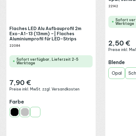
22142
Sofort ver
Werktage
Flaches LED Alu Aufbauprofil 2m
Exo-A1-13 (13mm) –| Flaches
Aluminiumprofil für LED-Strips
2,50 €
Regulärer Preis
22084
Preise inkl. M
Sofort verfügbar, Lieferzeit 2-5
aus
Blende
Werktage
Opal
Sc
7,90 €
Regulärer Preis:
Preise inkl. MwSt. zzgl. Versandkosten
auswählen
Farbe
Schwarz
Silber
Weiß