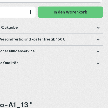
 Anzahl: Gib den gewünschten Wert ein
In den Warenkorb
e Rückgabe
Versandfertig und kostenfrei ab 150€
icher Kundenservice
e Qualität
xo-A1_13 "