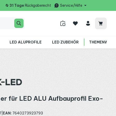
🔄
31 Tage
Rückgaberecht
Service/Hilfe
Warenko
LED ALUPROFILE
LED ZUBEHÖR
THEMENWELT
er für LED ALU Aufbauprofil Exo-
7
|
EAN:
7640273923793