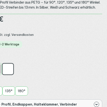
Profil Verbinder aus PETG – für 90°, 120°, 135° und 180° Winkel.
ED-Streifen bis 13 mm. In Silber, Weiß und Schwarz erhältlich.
:
€
St. zzgl. Versandkosten
 1-2 Werktage
ählen
ber
Weiß
ählen
135°
180°
 Profil, Endkappen, Halteklammer, Verbinder