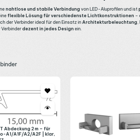
ine
nahtlose und stabile Verbindung
von LED-Aluprofilen und ist
eine
flexible Lösung für verschiedenste Lichtkonstruktionen
– 
h der Verbinder ideal für den Einsatz in
Architekturbeleuchtung
,
er Verbinder
dezent in jedes Design
ein.
rbinder
T Abdeckung 2 m – für
xo-A1/A1F/A2/A2F | klar,
rz