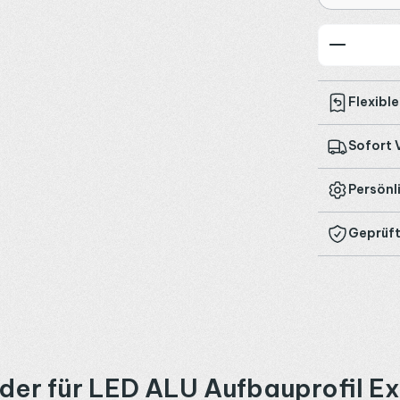
Produkt
Flexibl
Sofort 
Persönl
Geprüft
der für LED ALU Aufbauprofil E