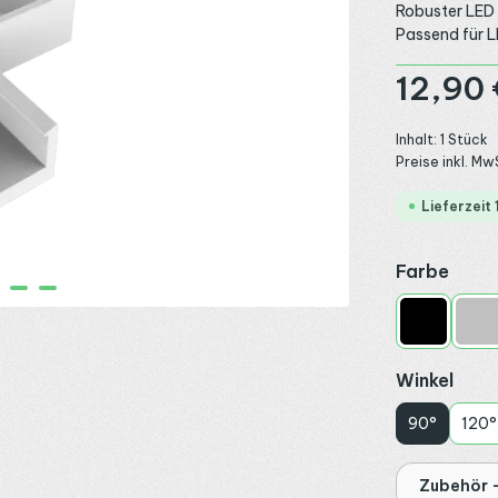
Robuster LED 
Passend für L
Regulärer Preis
12,90 
Inhalt:
1 Stück
Preise inkl. Mw
Lieferzeit
ausw
Farbe
Schwarz
Sil
ausw
Winkel
90°
120°
Zubehör -