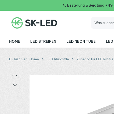
📞
Bestellung & Beratung
+49
 Hauptinhalt springen
Zur Suche springen
Zur Hauptnavigation springen
HOME
LED STREIFEN
LED NEON TUBE
LED
Du bist hier:
Home
LED Aluprofile
Zubehör für LED Profile
Bildergalerie überspringen