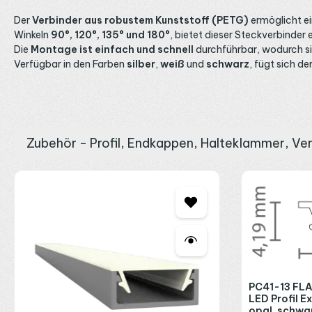
Der
Verbinder aus robustem Kunststoff (PETG)
ermöglicht e
Winkeln
90°, 120°, 135° und 180°
, bietet dieser Steckverbinder 
Die
Montage ist einfach und schnell
durchführbar, wodurch sic
Verfügbar in den Farben
silber
,
weiß
und
schwarz
, fügt sich d
Zubehör - Profil, Endkappen, Halteklammer, Ve
Produktgalerie überspringen
PC41-13 FLA
LED Profil E
opal, schwa