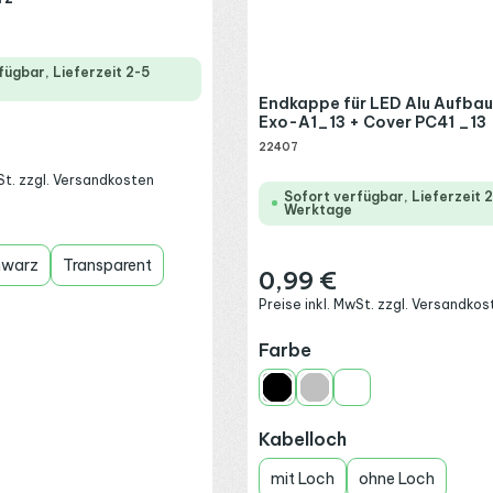
fügbar, Lieferzeit 2-5
Endkappe für LED Alu Aufbau
Exo-A1_13 + Cover PC41 _13
22407
:
wSt. zzgl. Versandkosten
Sofort verfügbar, Lieferzeit 
Werktage
wählen
hwarz
Transparent
0,99 €
Regulärer Preis:
Preise inkl. MwSt. zzgl. Versandkos
auswählen
Farbe
Schwarz
Silber
Weiß
auswählen
Kabelloch
mit Loch
ohne Loch