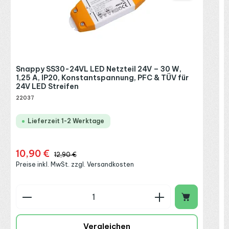
R
P
Snappy SS30-24VL LED Netzteil 24V – 30 W,
1,25 A, IP20, Konstantspannung, PFC & TÜV für
24V LED Streifen
22037
Lieferzeit 1-2 Werktage
10,90 €
Verkaufspreis:
Regulärer Preis:
12,90 €
Preise inkl. MwSt. zzgl. Versandkosten
Produkt Anzahl: Gib den gewünschten Wert ein o
P
Vergleichen