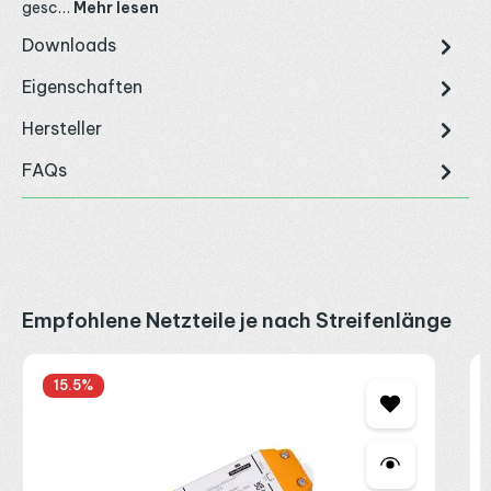
gesc…
Mehr lesen
Downloads
Eigenschaften
Hersteller
FAQs
Produktgalerie überspringen
Empfohlene Netzteile je nach Streifenlänge
S
15.5
%
1
2
2