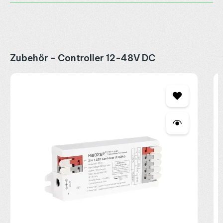
Produktgalerie überspringen
Zubehör - Controller 12-48V DC
M
C
2
R
P