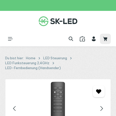
Zum Hauptinhalt springen
31 Tage
+49 2261 9788995
150€
Waren
Du bist hier:
Home
LED Steuerung
LED Funksteuerung 2,4GHz
LED-Fernbedienung (Handsender)
Bildergalerie überspringen