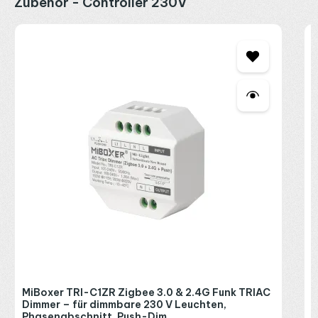
Zubehör - Controller 230V
M
D
P
2
R
P
MiBoxer TRI-C1ZR Zigbee 3.0 & 2.4G Funk TRIAC
Dimmer – für dimmbare 230 V Leuchten,
Phasenabschnitt, Push-Dim