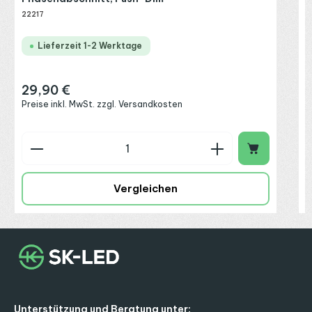
22217
Lieferzeit 1-2 Werktage
29,90 €
Regulärer Preis:
Preise inkl. MwSt. zzgl. Versandkosten
Produkt Anzahl: Gib den gewünschten Wert ein o
P
Vergleichen
Unterstützung und Beratung unter: