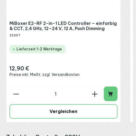
MiBoxer E2-RF 2-in-1 LED Controller – einfarbig
& CCT, 2,4 GHz, 12–24 V, 12 A, Push Dimming
22207
Lieferzeit 1-2 Werktage
12,90 €
Regulärer Preis:
Preise inkl. MwSt. zzgl. Versandkosten
Produkt Anzahl: Gib den gewünschten Wert ein o
P
Vergleichen
Produktgalerie überspringen