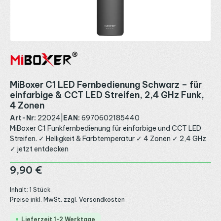
MiBoxer C1 LED Fernbedienung Schwarz – für
einfarbige & CCT LED Streifen, 2,4 GHz Funk,
4 Zonen
Art-Nr:
22024
|
EAN:
6970602185440
MiBoxer C1 Funkfernbedienung für einfarbige und CCT LED
Streifen. ✓ Helligkeit & Farbtemperatur ✓ 4 Zonen ✓ 2,4 GHz
✓ jetzt entdecken
Regulärer Preis:
9,90 €
Inhalt:
1 Stück
Preise inkl. MwSt. zzgl. Versandkosten
Lieferzeit 1-2 Werktage