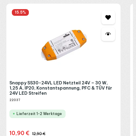
S
15.5
%
1
2
2
R
P
Snappy SS30-24VL LED Netzteil 24V – 30 W,
1,25 A, IP20, Konstantspannung, PFC & TÜV für
24V LED Streifen
22037
Lieferzeit 1-2 Werktage
10,90 €
Verkaufspreis:
Regulärer Preis:
12,90 €