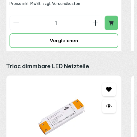
Preise inkl. MwSt. zzgl. Versandkosten
Produkt Anzahl: Gib den gewünschten Wert ein o
P
Vergleichen
Produktgalerie überspringen
Triac dimmbare LED Netzteile
S
T
2
R
P