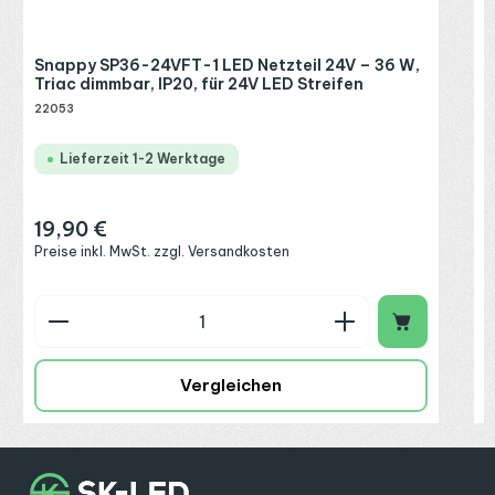
Snappy SP36-24VFT-1 LED Netzteil 24V – 36 W,
Triac dimmbar, IP20, für 24V LED Streifen
22053
Lieferzeit 1-2 Werktage
19,90 €
Regulärer Preis:
Preise inkl. MwSt. zzgl. Versandkosten
Produkt Anzahl: Gib den gewünschten Wert ein o
P
Vergleichen