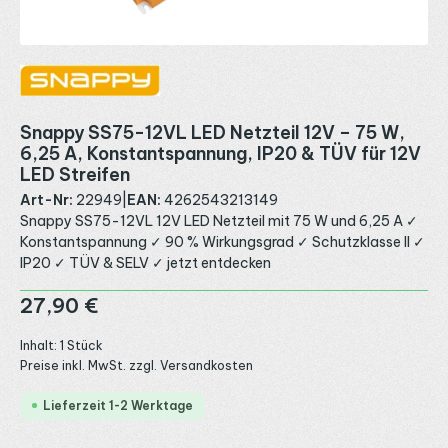
Snappy SS75-12VL LED Netzteil 12V – 75 W,
6,25 A, Konstantspannung, IP20 & TÜV für 12V
LED Streifen
Art-Nr:
22949
|
EAN:
4262543213149
Snappy SS75-12VL 12V LED Netzteil mit 75 W und 6,25 A ✓
Konstantspannung ✓ 90 % Wirkungsgrad ✓ Schutzklasse II ✓
IP20 ✓ TÜV & SELV ✓ jetzt entdecken
Regulärer Preis:
27,90 €
Inhalt:
1 Stück
Preise inkl. MwSt. zzgl. Versandkosten
Lieferzeit 1-2 Werktage