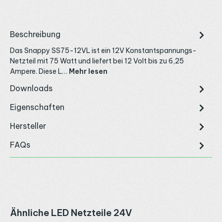
Beschreibung
Das Snappy SS75-12VL ist ein 12V Konstantspannungs-
Netzteil mit 75 Watt und liefert bei 12 Volt bis zu 6,25
Ampere. Diese L…
Mehr lesen
Downloads
Eigenschaften
Hersteller
FAQs
Produktgalerie überspringen
Ähnliche LED Netzteile 24V