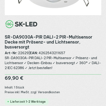
SR-DA9030A-PIR DALI-2 PIR-Multisensor
Decke mit Präsenz- und Lichtsensor,
busversorgt
Art-Nr:
22629
|
EAN:
4262543211657
SR-DA9030A-PIR DALI-2 PIR-Multisensor ✓ Präsenz- und
Lichtsensor ✓ Decken-Einbau ✓ busversorgt ✓ 360° ✓ DALI-
2 IEC 62386 ✓ Jetzt bestellen!
Regulärer Preis:
69,90 €
Inhalt:
1 Stück
Preise inkl. MwSt. zzgl. Versandkosten
Lieferzeit 1-2 Werktage