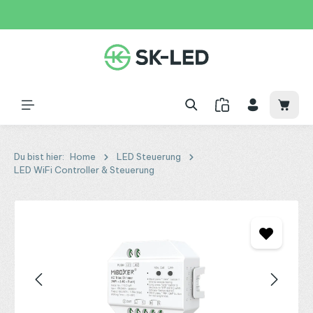
Zum Hauptinhalt springen
31 Tage
+49 2261 9788995
150€
Waren
Du bist hier:
Home
LED Steuerung
LED WiFi Controller & Steuerung
Bildergalerie überspringen