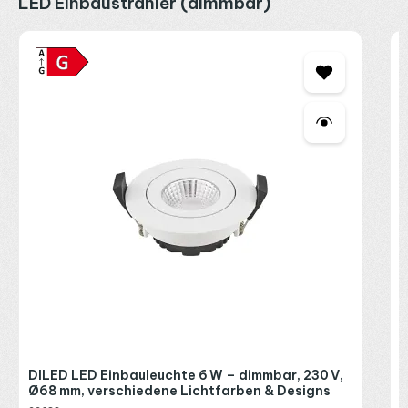
LED Einbaustrahler (dimmbar)
D
2
2
R
P
L
DILED LED Einbauleuchte 6 W – dimmbar, 230 V,
Ø68 mm, verschiedene Lichtfarben & Designs