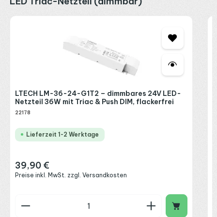
LED Triac-Netzteil (dimmbar)
L
N
e
2
LTECH LM-36-24-G1T2 – dimmbares 24V LED-
Netzteil 36W mit Triac & Push DIM, flackerfrei
R
22178
P
Lieferzeit 1-2 Werktage
39,90 €
Regulärer Preis:
Preise inkl. MwSt. zzgl. Versandkosten
Produkt Anzahl: Gib den gewünschten Wert ein o
P