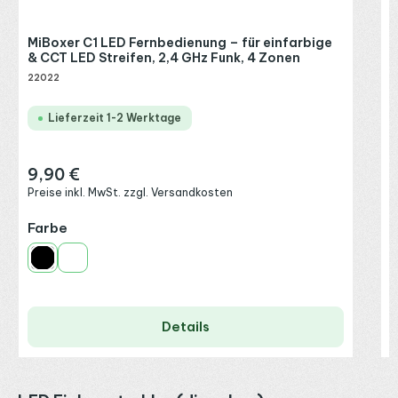
MiBoxer C1 LED Fernbedienung – für einfarbige
& CCT LED Streifen, 2,4 GHz Funk, 4 Zonen
22022
Lieferzeit 1-2 Werktage
9,90 €
Regulärer Preis:
Preise inkl. MwSt. zzgl. Versandkosten
auswählen
Farbe
Schwarz
Weiß
Details
Produktgalerie überspringen