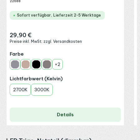
22688
Sofort verfügbar, Lieferzeit 2-5 Werktage
29,90 €
Regulärer Preis:
Preise inkl. MwSt. zzgl. Versandkosten
auswählen
Farbe
+
2
Anthrazit
Champagner
Schwarz
Schwarz-Chrom
auswählen
Lichtfarbwert (Kelvin)
2700K
3000K
Details
Produktgalerie überspringen