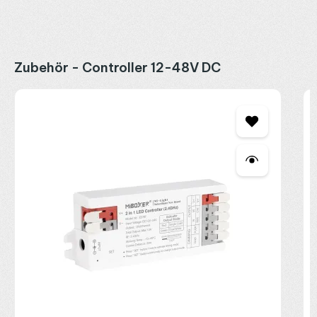
Produktgalerie überspringen
Zubehör - Controller 12-48V DC
M
C
2
R
P