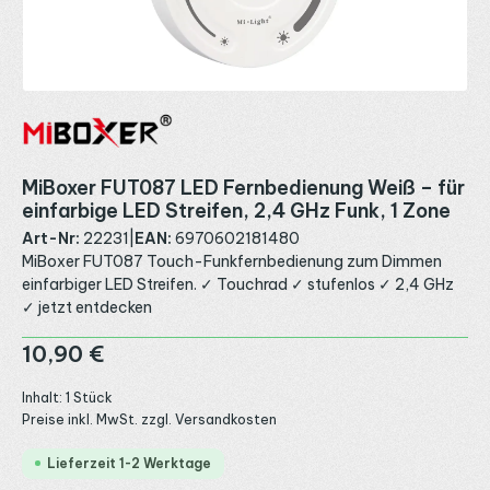
MiBoxer FUT087 LED Fernbedienung Weiß – für
einfarbige LED Streifen, 2,4 GHz Funk, 1 Zone
Art-Nr:
22231
|
EAN:
6970602181480
MiBoxer FUT087 Touch-Funkfernbedienung zum Dimmen
einfarbiger LED Streifen. ✓ Touchrad ✓ stufenlos ✓ 2,4 GHz
✓ jetzt entdecken
Regulärer Preis:
10,90 €
Inhalt:
1 Stück
Preise inkl. MwSt. zzgl. Versandkosten
Lieferzeit 1-2 Werktage