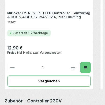
MiBoxer E2-RF 2-in-1 LED Controller – einfarbig
& CCT, 2,4 GHz, 12–24 V, 12 A, Push Dimming
22207
Lieferzeit 1-2 Werktage
12,90 €
Regulärer Preis:
Preise inkl. MwSt. zzgl. Versandkosten
Produkt Anzahl: Gib den gewünschten Wert ein o
P
Vergleichen
Produktgalerie überspringen
Zubehör - Controller 230V