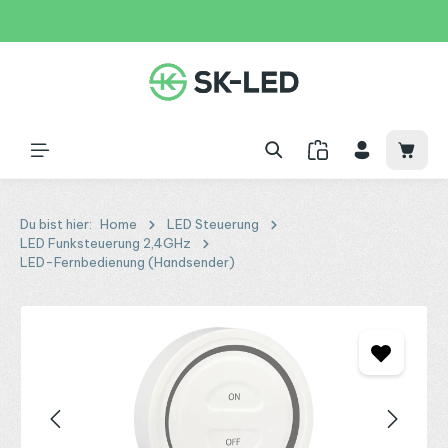
Zum Hauptinhalt springen
31 Tage
+49 2261 9788995
150€
Waren
Du bist hier:
Home
LED Steuerung
LED Funksteuerung 2,4GHz
LED-Fernbedienung (Handsender)
Bildergalerie überspringen