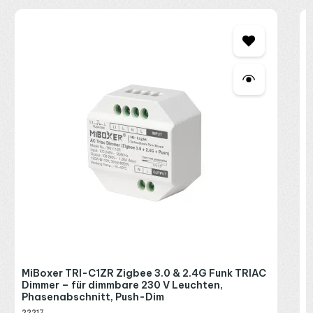
M
D
P
2
R
P
MiBoxer TRI-C1ZR Zigbee 3.0 & 2.4G Funk TRIAC
Dimmer – für dimmbare 230 V Leuchten,
Phasenabschnitt, Push-Dim
22217