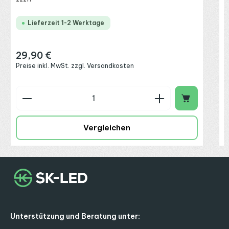
Lieferzeit 1-2 Werktage
29,90 €
Regulärer Preis:
Preise inkl. MwSt. zzgl. Versandkosten
Produkt Anzahl: Gib den gewünschten Wert ein o
P
Vergleichen
Unterstützung und Beratung unter: