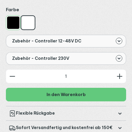
auswählen
Farbe
Schwarz
Weiß
Zubehör - Controller 12-48V DC
Zubehör - Controller 230V
Produkt Anzahl: Gib den gewünschten Wert ein od
In den Warenkorb
Flexible Rückgabe
Sofort Versandfertig und kostenfrei ab 150€