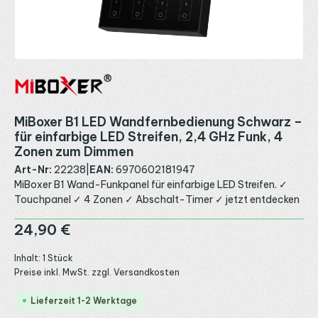
MiBoxer B1 LED Wandfernbedienung Schwarz –
für einfarbige LED Streifen, 2,4 GHz Funk, 4
Zonen zum Dimmen
Art-Nr:
22238
|
EAN:
6970602181947
MiBoxer B1 Wand-Funkpanel für einfarbige LED Streifen. ✓
Touchpanel ✓ 4 Zonen ✓ Abschalt-Timer ✓ jetzt entdecken
Regulärer Preis:
24,90 €
Inhalt:
1 Stück
Preise inkl. MwSt. zzgl. Versandkosten
Lieferzeit 1-2 Werktage