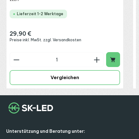
Lieferzeit 1-2 Werktage
29,90 €
Regulärer Preis:
Preise inkl. MwSt. zzgl. Versandkosten
Produkt Anzahl: Gib den gewünschten Wert ein o
P
Vergleichen
Unterstützung und Beratung unter: