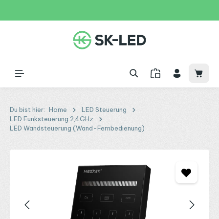
Zum Hauptinhalt springen
31 Tage
+49 2261 9788995
150€
Waren
Du bist hier:
Home
LED Steuerung
LED Funksteuerung 2,4GHz
LED Wandsteuerung (Wand-Fernbedienung)
Bildergalerie überspringen