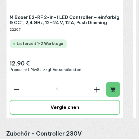
MiBoxer E2-RF 2-in-1 LED Controller – einfarbig
& CCT, 2,4 GHz, 12–24 V, 12 A, Push Dimming
22207
Lieferzeit 1-2 Werktage
12,90 €
Regulärer Preis:
Preise inkl. MwSt. zzgl. Versandkosten
Produkt Anzahl: Gib den gewünschten Wert ein o
P
Vergleichen
Produktgalerie überspringen
Zubehör - Controller 230V