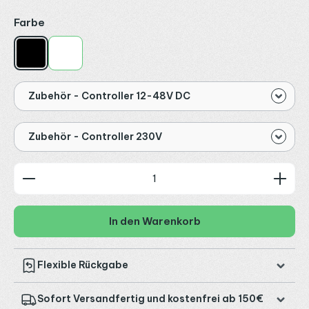
auswählen
Farbe
Schwarz
Weiß
Zubehör - Controller 12-48V DC
Zubehör - Controller 230V
Produkt Anzahl: Gib den gewünschten Wert ein od
In den Warenkorb
Flexible Rückgabe
Sofort Versandfertig und kostenfrei ab 150€