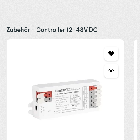
Produktgalerie überspringen
Zubehör - Controller 12-48V DC
M
C
2
R
P