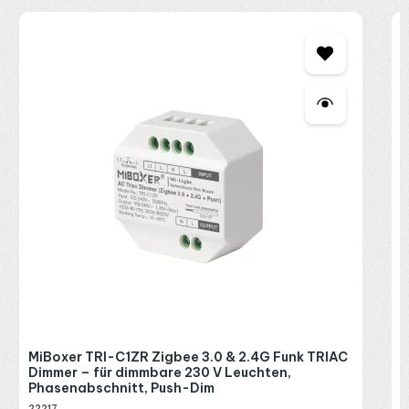
M
D
P
2
R
P
MiBoxer TRI-C1ZR Zigbee 3.0 & 2.4G Funk TRIAC
Dimmer – für dimmbare 230 V Leuchten,
Phasenabschnitt, Push-Dim
22217