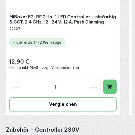
MiBoxer E2-RF 2-in-1 LED Controller – einfarbig
& CCT, 2,4 GHz, 12–24 V, 12 A, Push Dimming
22207
Lieferzeit 1-2 Werktage
12,90 €
Regulärer Preis:
Preise inkl. MwSt. zzgl. Versandkosten
Produkt Anzahl: Gib den gewünschten Wert ein o
P
Vergleichen
Produktgalerie überspringen
Zubehör - Controller 230V