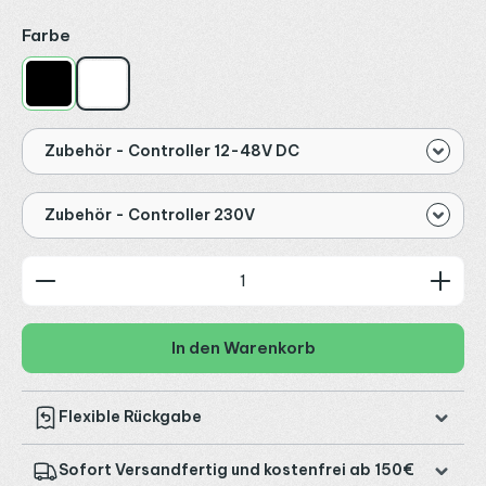
auswählen
Farbe
Schwarz
Weiß
Zubehör - Controller 12-48V DC
Zubehör - Controller 230V
Produkt Anzahl: Gib den gewünschten Wert ein od
In den Warenkorb
Flexible Rückgabe
Sofort Versandfertig und kostenfrei ab 150€