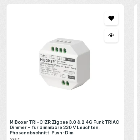
M
D
P
2
R
P
MiBoxer TRI-C1ZR Zigbee 3.0 & 2.4G Funk TRIAC
Dimmer – für dimmbare 230 V Leuchten,
Phasenabschnitt, Push-Dim
22217