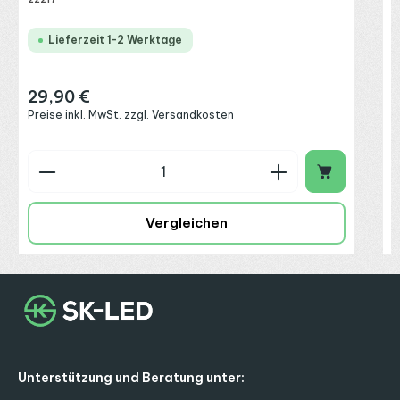
Lieferzeit 1-2 Werktage
29,90 €
Regulärer Preis:
Preise inkl. MwSt. zzgl. Versandkosten
Produkt Anzahl: Gib den gewünschten Wert ein o
P
Vergleichen
Unterstützung und Beratung unter: