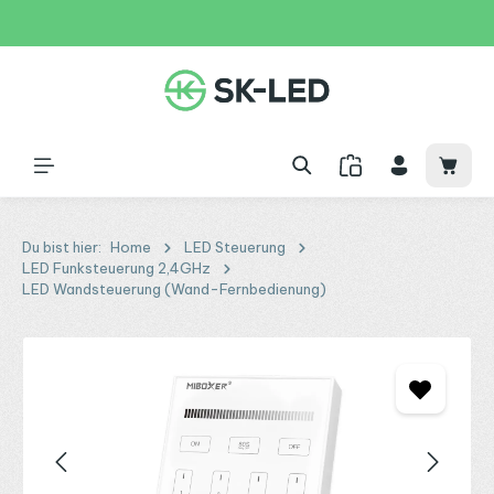
Zum Hauptinhalt springen
31 Tage
+49 2261 9788995
150€
Waren
Du bist hier:
Home
LED Steuerung
LED Funksteuerung 2,4GHz
LED Wandsteuerung (Wand-Fernbedienung)
Bildergalerie überspringen