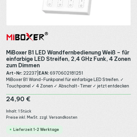
MiBoxer B1 LED Wandfernbedienung Weiß – für
einfarbige LED Streifen, 2,4 GHz Funk, 4 Zonen
zum Dimmen
Art-Nr:
22237
|
EAN:
6970602181251
MiBoxer B1 Wand-Funkpanel für einfarbige LED Streifen. ✓
Touchpanel ✓ 4 Zonen ✓ Abschalt-Timer ✓ jetzt entdecken
Regulärer Preis:
24,90 €
Inhalt:
1 Stück
Preise inkl. MwSt. zzgl. Versandkosten
Lieferzeit 1-2 Werktage