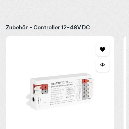
Produktgalerie überspringen
Zubehör - Controller 12-48V DC
M
C
2
R
P