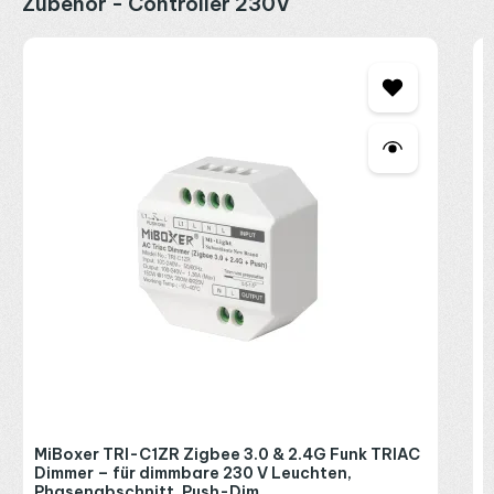
Zubehör - Controller 230V
M
D
P
2
R
P
MiBoxer TRI-C1ZR Zigbee 3.0 & 2.4G Funk TRIAC
Dimmer – für dimmbare 230 V Leuchten,
Phasenabschnitt, Push-Dim