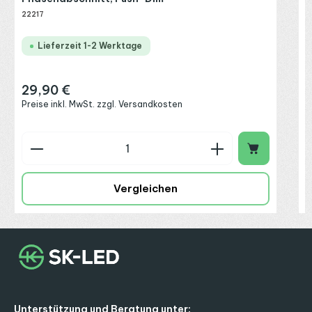
22217
Lieferzeit 1-2 Werktage
29,90 €
Regulärer Preis:
Preise inkl. MwSt. zzgl. Versandkosten
Produkt Anzahl: Gib den gewünschten Wert ein o
P
Vergleichen
Unterstützung und Beratung unter: