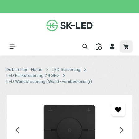
Zum Hauptinhalt springen
31 Tage
+49 2261 9788995
150€
Waren
Du bist hier:
Home
LED Steuerung
LED Funksteuerung 2,4GHz
LED Wandsteuerung (Wand-Fernbedienung)
Bildergalerie überspringen