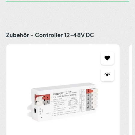
Produktgalerie überspringen
Zubehör - Controller 12-48V DC
M
C
2
R
P