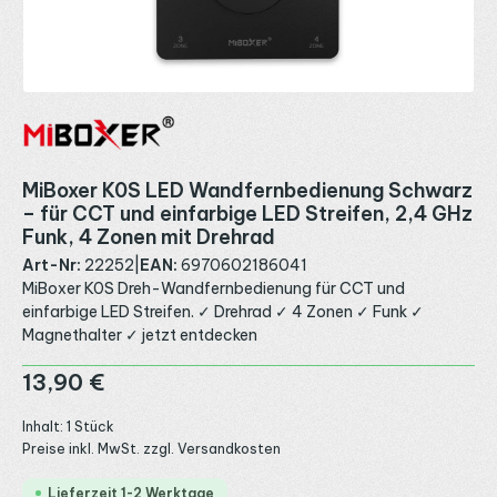
MiBoxer K0S LED Wandfernbedienung Schwarz
– für CCT und einfarbige LED Streifen, 2,4 GHz
Funk, 4 Zonen mit Drehrad
Art-Nr:
22252
|
EAN:
6970602186041
MiBoxer K0S Dreh-Wandfernbedienung für CCT und
einfarbige LED Streifen. ✓ Drehrad ✓ 4 Zonen ✓ Funk ✓
Magnethalter ✓ jetzt entdecken
Regulärer Preis:
13,90 €
Inhalt:
1 Stück
Preise inkl. MwSt. zzgl. Versandkosten
Lieferzeit 1-2 Werktage