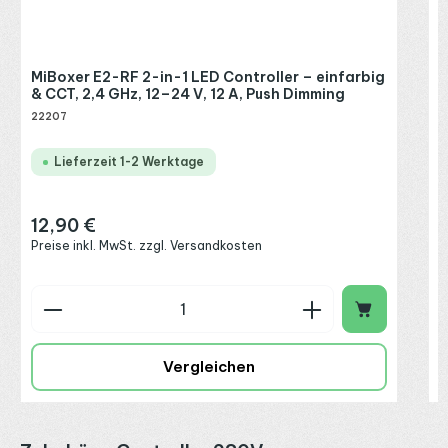
MiBoxer E2-RF 2-in-1 LED Controller – einfarbig
& CCT, 2,4 GHz, 12–24 V, 12 A, Push Dimming
22207
Lieferzeit 1-2 Werktage
12,90 €
Regulärer Preis:
Preise inkl. MwSt. zzgl. Versandkosten
Produkt Anzahl: Gib den gewünschten Wert ein o
P
Vergleichen
Produktgalerie überspringen