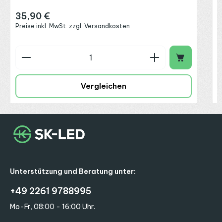
35,90 €
Regulärer Preis:
Preise inkl. MwSt. zzgl. Versandkosten
Produkt Anzahl: Gib den gewünschten Wert ein o
P
Vergleichen
Unterstützung und Beratung unter:
+49 2261 9788995
Mo-Fr, 08:00 - 16:00 Uhr.