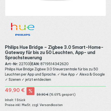
Philips Hue Bridge – Zigbee 3.0 Smart-Home-
Gateway für bis zu 50 Leuchten, App- und
Sprachsteuerung
Art-Nr:
22703
|
EAN:
8719514342620
Philips Hue Bridge Zigbee 3.0 Steuerzentrale für bis zu 50
Leuchten per App und Sprache. ✓ Hue App ✓ Alexa & Google
✓ Szenen ✓ jetzt entdecken
Verkaufspreis:
49,90 €
%
Regulärer Preis:
59,90 €
(16.69% gespart)
Inhalt:
1 Stück
Preise inkl. MwSt. zzgl. Versandkosten