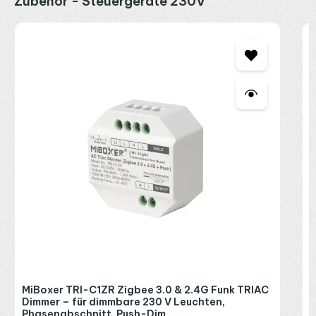
Zubehör - Steuergeräte 230V
M
D
P
2
R
P
MiBoxer TRI-C1ZR Zigbee 3.0 & 2.4G Funk TRIAC
Dimmer – für dimmbare 230 V Leuchten,
Phasenabschnitt, Push-Dim