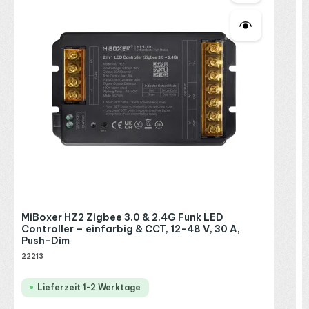
2
R
P
MiBoxer HZ2 Zigbee 3.0 & 2.4G Funk LED
Controller – einfarbig & CCT, 12-48 V, 30 A,
Push-Dim
22213
Lieferzeit 1-2 Werktage