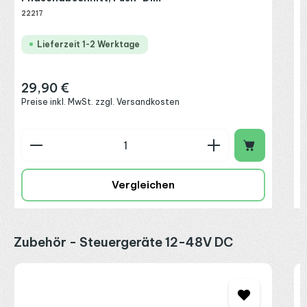
22217
Lieferzeit 1-2 Werktage
29,90 €
Regulärer Preis:
Preise inkl. MwSt. zzgl. Versandkosten
Produkt Anzahl: Gib den gewünschten Wert ein o
P
Vergleichen
Produktgalerie überspringen
Zubehör - Steuergeräte 12-48V DC
M
C
A