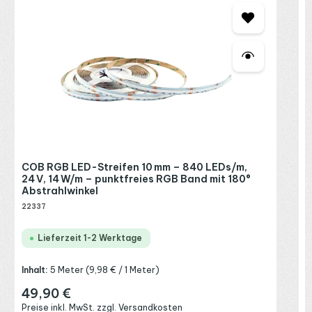
C
1
A
2
I
R
P
COB RGB LED-Streifen 10 mm – 840 LEDs/m,
E
24 V, 14 W/m – punktfreies RGB Band mit 180°
Abstrahlwinkel
22337
Lieferzeit 1-2 Werktage
Inhalt:
5 Meter
(9,98 € / 1 Meter)
49,90 €
Regulärer Preis:
Preise inkl. MwSt. zzgl. Versandkosten