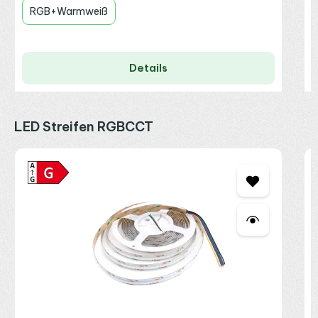
RGB+Warmweiß
Details
Produktgalerie überspringen
LED Streifen RGBCCT
R
2
C
2
I
R
P