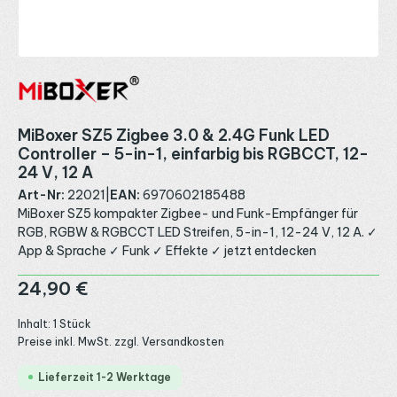
MiBoxer SZ5 Zigbee 3.0 & 2.4G Funk LED
Controller – 5-in-1, einfarbig bis RGBCCT, 12-
24 V, 12 A
Art-Nr:
22021
|
EAN:
6970602185488
MiBoxer SZ5 kompakter Zigbee- und Funk-Empfänger für
RGB, RGBW & RGBCCT LED Streifen, 5-in-1, 12-24 V, 12 A. ✓
App & Sprache ✓ Funk ✓ Effekte ✓ jetzt entdecken
Regulärer Preis:
24,90 €
Inhalt:
1 Stück
Preise inkl. MwSt. zzgl. Versandkosten
Lieferzeit 1-2 Werktage