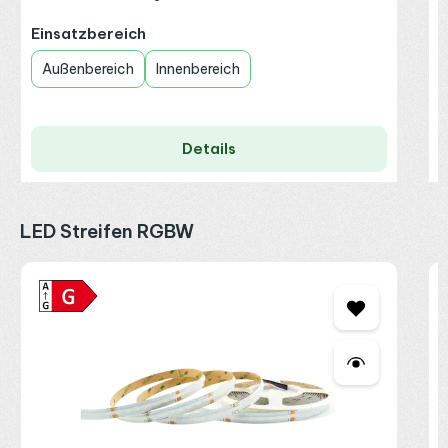
auswählen
Einsatzbereich
Außenbereich
Innenbereich
Details
Produktgalerie überspringen
LED Streifen RGBW
C
2
A
2
I