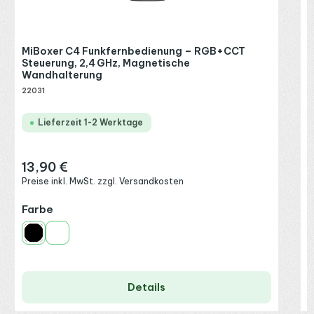
MiBoxer C4 Funkfernbedienung – RGB+CCT
Steuerung, 2,4 GHz, Magnetische
Wandhalterung
22031
Lieferzeit 1-2 Werktage
13,90 €
Regulärer Preis:
Preise inkl. MwSt. zzgl. Versandkosten
auswählen
Farbe
Schwarz
Weiß
Details