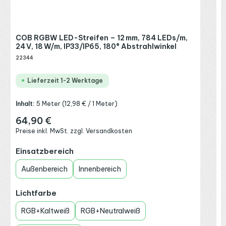
V
P
COB RGBW LED-Streifen – 12 mm, 784 LEDs/m,
E
24 V, 18 W/m, IP33/IP65, 180° Abstrahlwinkel
22344
Lieferzeit 1-2 Werktage
Inhalt:
5 Meter
(12,98 € / 1 Meter)
64,90 €
Regulärer Preis:
Preise inkl. MwSt. zzgl. Versandkosten
auswählen
Einsatzbereich
Außenbereich
Innenbereich
auswählen
Lichtfarbe
RGB+Kaltweiß
RGB+Neutralweiß