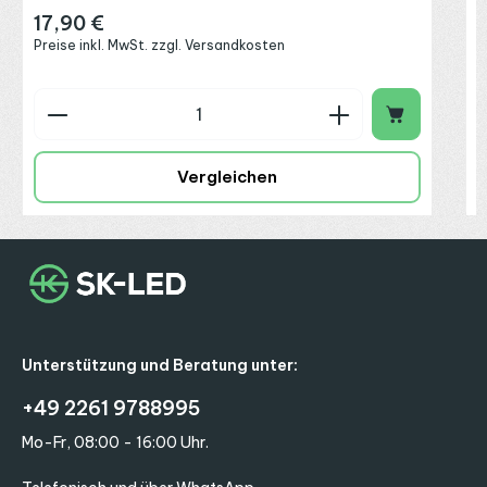
17,90 €
Regulärer Preis:
Preise inkl. MwSt. zzgl. Versandkosten
Produkt Anzahl: Gib den gewünschten Wert ein o
P
Vergleichen
Unterstützung und Beratung unter:
+49 2261 9788995
Mo-Fr, 08:00 - 16:00 Uhr.