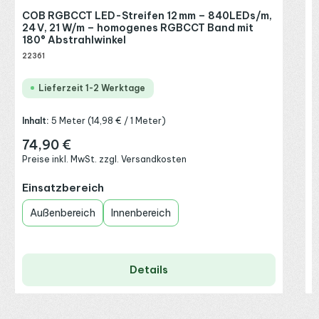
COB RGBCCT LED-Streifen 12 mm – 840LEDs/m,
E
24 V, 21 W/m – homogenes RGBCCT Band mit
180° Abstrahlwinkel
22361
Lieferzeit 1-2 Werktage
Inhalt:
5 Meter
(14,98 € / 1 Meter)
74,90 €
Regulärer Preis:
Preise inkl. MwSt. zzgl. Versandkosten
auswählen
Einsatzbereich
Außenbereich
Innenbereich
Details