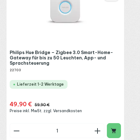
Philips Hue Bridge – Zigbee 3.0 Smart-Home-
Gateway für bis zu 50 Leuchten, App- und
Sprachsteuerung
22703
Lieferzeit 1-2 Werktage
49,90 €
Verkaufspreis:
Regulärer Preis:
59,90 €
Preise inkl. MwSt. zzgl. Versandkosten
Produkt Anzahl: Gib den gewünschten Wert ein o