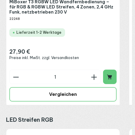
MiBoxer T3 RGBW LED Wandfernbedienung –
für RGB & RGBW LED Streifen, 4 Zonen, 2,4 GHz
Funk, netzbetrieben 230 V
22248
Lieferzeit 1-2 Werktage
27,90 €
Regulärer Preis:
Preise inkl. MwSt. zzgl. Versandkosten
Produkt Anzahl: Gib den gewünschten Wert ein o
P
Vergleichen
Produktgalerie überspringen
LED Streifen RGB