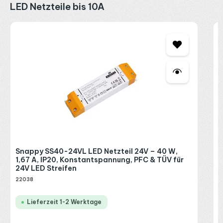
Produktgalerie überspringen
LED Netzteile bis 10A
S
A
L
2
R
P
Snappy SS40-24VL LED Netzteil 24V – 40 W,
1,67 A, IP20, Konstantspannung, PFC & TÜV für
24V LED Streifen
22038
Lieferzeit 1-2 Werktage