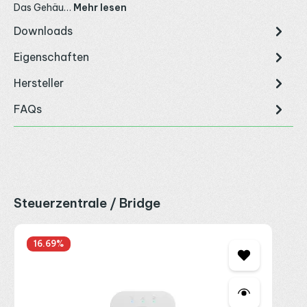
Das Gehäu…
Mehr lesen
Downloads
Eigenschaften
Hersteller
FAQs
Produktgalerie überspringen
Steuerzentrale / Bridge
16.69
%