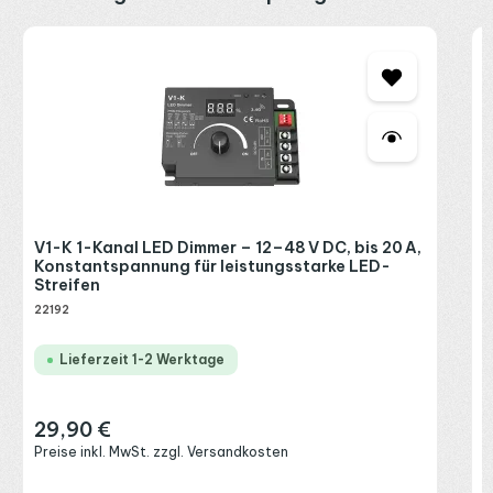
M
C
2
R
P
V1-K 1-Kanal LED Dimmer – 12–48 V DC, bis 20 A,
Konstantspannung für leistungsstarke LED-
Streifen
22192
Lieferzeit 1-2 Werktage
29,90 €
Regulärer Preis:
Preise inkl. MwSt. zzgl. Versandkosten