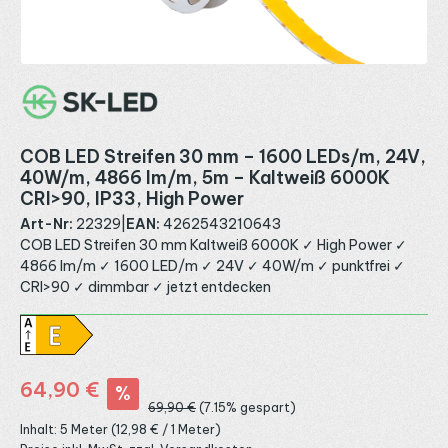
COB LED Streifen 30 mm – 1600 LEDs/m, 24V,
40W/m, 4866 lm/m, 5m – Kaltweiß 6000K
CRI>90, IP33, High Power
Art-Nr:
22329
|
EAN:
4262543210643
COB LED Streifen 30 mm Kaltweiß 6000K ✓ High Power ✓
4866 lm/m ✓ 1600 LED/m ✓ 24V ✓ 40W/m ✓ punktfrei ✓
CRI>90 ✓ dimmbar ✓ jetzt entdecken
Verkaufspreis:
64,90 €
%
Regulärer Preis:
69,90 €
(7.15% gespart)
Inhalt:
5 Meter
(12,98 € / 1 Meter)