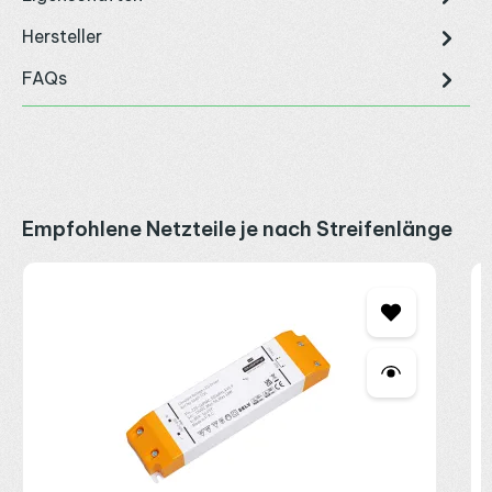
Hersteller
FAQs
Produktgalerie überspringen
Empfohlene Netzteile je nach Streifenlänge
S
4
2
2
R
P