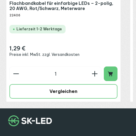
Flachbandkabel für einfarbige LEDs – 2-polig,
20 AWG, Rot/Schwarz, Meterware
22406
Lieferzeit 1-2 Werktage
1,29 €
Regulärer Preis:
Preise inkl. MwSt. zzgl. Versandkosten
Produkt Anzahl: Gib den gewünschten Wert ein o
Vergleichen