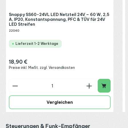
Snappy SS60-24VL LED Netzteil 24V – 60 W, 2,5
A, IP20, Konstantspannung, PFC & TÜV für 24V
LED Streifen
22040
Lieferzeit 1-2 Werktage
18,90 €
Regulärer Preis:
Preise inkl. MwSt. zzgl. Versandkosten
Produkt Anzahl: Gib den gewünschten Wert ein o
P
Vergleichen
Produktgalerie überspringen
Steuerungen & Funk-Empfänger