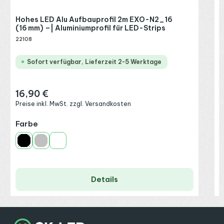
Hohes LED Alu Aufbauprofil 2m EXO-N2_16
(16 mm) –| Aluminiumprofil für LED-Strips
22108
Sofort verfügbar, Lieferzeit 2-5 Werktage
16,90 €
Regulärer Preis:
Preise inkl. MwSt. zzgl. Versandkosten
auswählen
Farbe
Schwarz
Silber
Weiß
Details