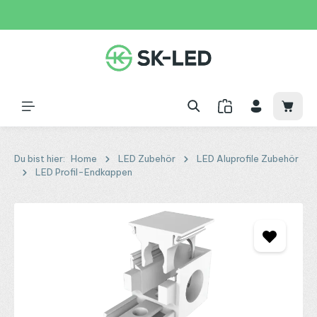
Zum Hauptinhalt springen
31 Tage
+49 2261 9788995
150€
Waren
Du bist hier:
Home
LED Zubehör
LED Aluprofile Zubehör
LED Profil-Endkappen
Bildergalerie überspringen