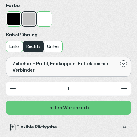
auswählen
Farbe
Schwarz
Silber
Weiß
auswählen
Kabelführung
Links
Rechts
Unten
Zubehör - Profil, Endkappen, Halteklammer,
Verbinder
Produkt Anzahl: Gib den gewünschten Wert ein od
In den Warenkorb
Flexible Rückgabe