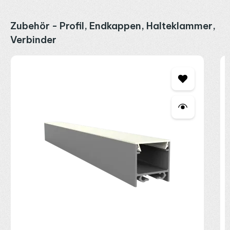
Produktgalerie überspringen
Zubehör - Profil, Endkappen, Halteklammer,
Verbinder
P
E
o
2
R
P