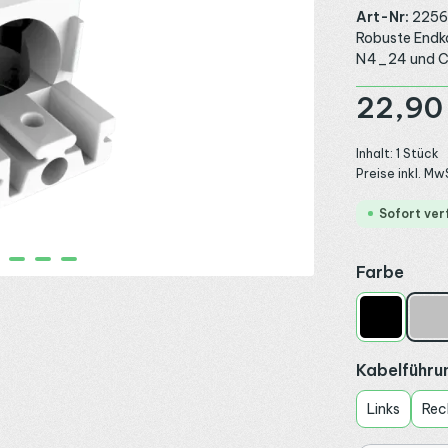
Art-Nr:
2256
Robuste Endka
N4_24 und Cov
Regulärer Preis
22,90
Inhalt:
1 Stück
Preise inkl. Mw
Sofort ver
ausw
Farbe
Schwarz
Sil
Kabelführu
Links
Rec