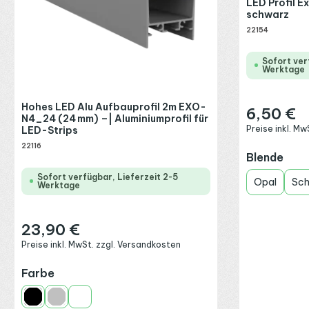
LED Profil E
schwarz
22154
Sofort ver
Werktage
Hohes LED Alu Aufbauprofil 2m EXO-
6,50 €
Regulärer Preis
N4_24 (24 mm) –| Aluminiumprofil für
Preise inkl. M
LED-Strips
22116
aus
Blende
Sofort verfügbar, Lieferzeit 2-5
Opal
Sc
Werktage
23,90 €
Regulärer Preis:
Preise inkl. MwSt. zzgl. Versandkosten
auswählen
Farbe
Schwarz
Silber
Weiß