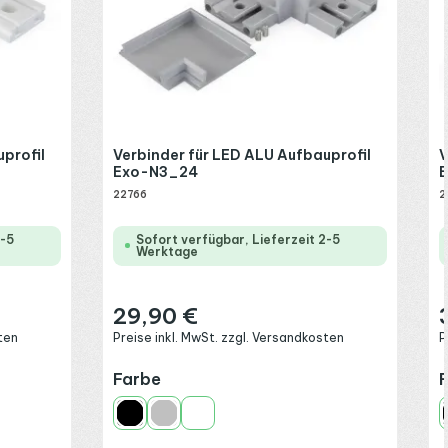
profil
Verbinder für LED ALU Aufbauprofil
V
Exo-N3_24
22766
2
2-5
Sofort verfügbar, Lieferzeit 2-5
Werktage
29,90 €
Regulärer Preis:
R
ten
Preise inkl. MwSt. zzgl. Versandkosten
P
auswählen
Farbe
Schwarz
Silber
Weiß