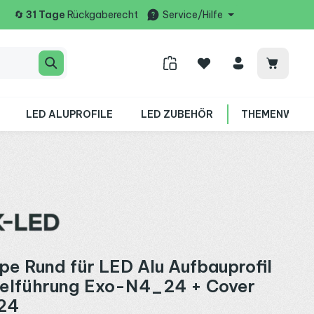
🔄
31 Tage
Rückgaberecht
Service/Hilfe
Warenko
LED ALUPROFILE
LED ZUBEHÖR
THEMENWELT
e Rund für LED Alu Aufbauprofil
belführung Exo-N4_24 + Cover
24