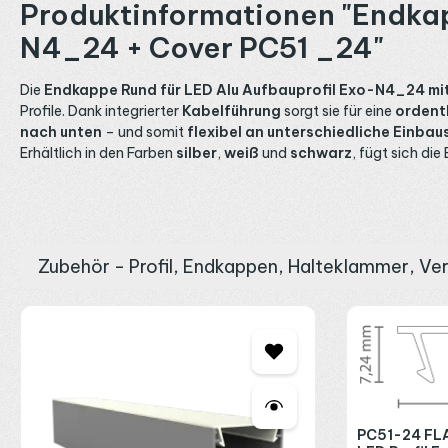
Produktinformationen "Endkap
N4_24 + Cover PC51 _24"
Die
Endkappe Rund für LED Alu Aufbauprofil Exo-N4_24 m
Profile. Dank integrierter
Kabelführung
sorgt sie für eine
ordentl
nach unten
– und somit
flexibel an unterschiedliche Einba
Erhältlich in den Farben
silber
,
weiß
und
schwarz
, fügt sich di
Zubehör - Profil, Endkappen, Halteklammer, Ve
Produktgalerie überspringen
PC51-24 FLA