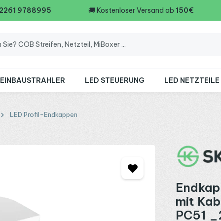
 2261 9788995
🚚
Kostenloser Versand ab
150€
 EINBAUSTRAHLER
LED STEUERUNG
LED NETZTEILE
LED Profil-Endkappen
Endkapp
mit Ka
PC51 _