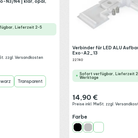
xo-N3/N4 | klar, opal,
fügbar, Lieferzeit 2-5
Verbinder für LED ALU Aufbau
:
Exo-A2_13
wSt. zzgl. Versandkosten
22740
wählen
Sofort verfügbar, Lieferzeit 
Werktage
hwarz
Transparent
14,90 €
Regulärer Preis:
Preise inkl. MwSt. zzgl. Versandkos
auswählen
Farbe
Schwarz
Silber
Weiß