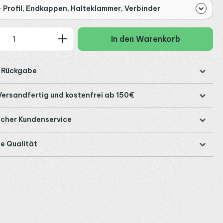
 Profil, Endkappen, Halteklammer, Verbinder
 Anzahl: Gib den gewünschten Wert ein
In den Warenkorb
e Rückgabe
Versandfertig und kostenfrei ab 150€
icher Kundenservice
e Qualität