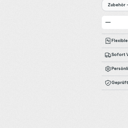
Zubehör -
Produkt
Flexibl
Sofort 
Persönl
Geprüft