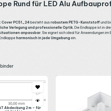
pe Rund für LED Alu Aufbauprof
it Cover PC51_24
besteht aus
robustem PETG-Kunststoff
und bi
iche Verlegung und professionelle Optik
. Die Endkappe ist in dr
usituationen anpassbar
. Sie eignet sich ideal für Anwendungen im
e Endkappe
harmonisch in jede Umgebung
ein.
rbinder
T Abdeckung 2 m – für