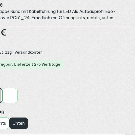
8
ppe Rund mit Kabelführung für LED Alu Aufbauprofil Exo-
er PC51_24. Erhältlich mit Öffnung links, rechts, unten.
:
 €
St. zzgl. Versandkosten
fügbar, Lieferzeit 2-5 Werktage
ählen
ber
Weiß
auswählen
ng
hts
Unten