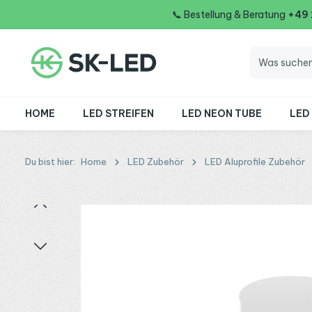
📞
Bestellung & Beratung
+49
 Hauptinhalt springen
Zur Suche springen
Zur Hauptnavigation springen
HOME
LED STREIFEN
LED NEON TUBE
LED
Du bist hier:
Home
LED Zubehör
LED Aluprofile Zubehör
Bildergalerie überspringen