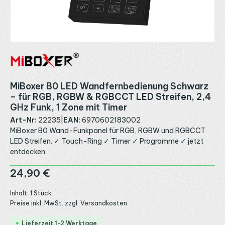
MiBoxer B0 LED Wandfernbedienung Schwarz
– für RGB, RGBW & RGBCCT LED Streifen, 2,4
GHz Funk, 1 Zone mit Timer
Art-Nr:
22235
|
EAN:
6970602183002
MiBoxer B0 Wand-Funkpanel für RGB, RGBW und RGBCCT
LED Streifen. ✓ Touch-Ring ✓ Timer ✓ Programme ✓ jetzt
entdecken
Regulärer Preis:
24,90 €
Inhalt:
1 Stück
Preise inkl. MwSt. zzgl. Versandkosten
Lieferzeit 1-2 Werktage