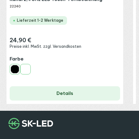
22240
Lieferzeit 1-2 Werktage
24,90 €
Regulärer Preis:
Preise inkl. MwSt. zzgl. Versandkosten
auswählen
Farbe
Schwarz
Weiß
Details