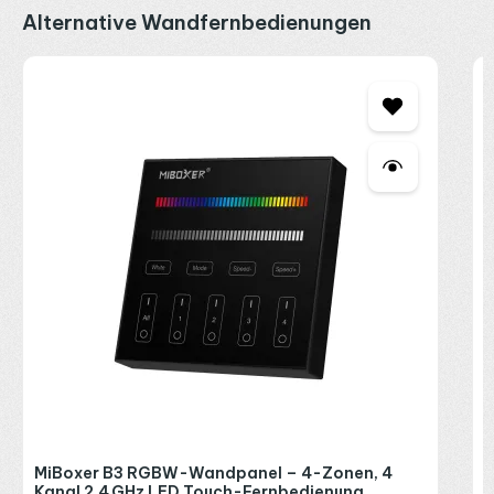
Produktgalerie überspringen
Alternative Wandfernbedienungen
M
K
2
R
P
MiBoxer B3 RGBW-Wandpanel – 4-Zonen, 4
Kanal 2,4 GHz LED Touch-Fernbedienung