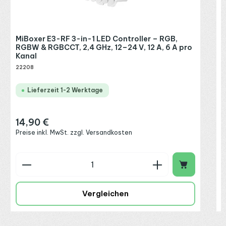
MiBoxer E3-RF 3-in-1 LED Controller – RGB,
RGBW & RGBCCT, 2,4 GHz, 12–24 V, 12 A, 6 A pro
Kanal
22208
Lieferzeit 1-2 Werktage
14,90 €
Regulärer Preis:
Preise inkl. MwSt. zzgl. Versandkosten
Produkt Anzahl: Gib den gewünschten Wert ein o
P
Vergleichen