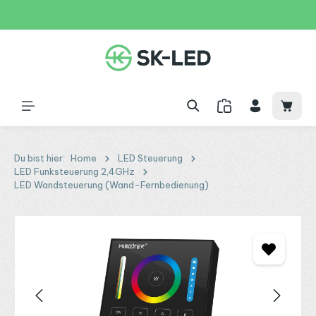
Zum Hauptinhalt springen
31 Tage
+49 2261 9788995
150€
Waren
Du bist hier:
Home
LED Steuerung
LED Funksteuerung 2,4GHz
LED Wandsteuerung (Wand-Fernbedienung)
Bildergalerie überspringen