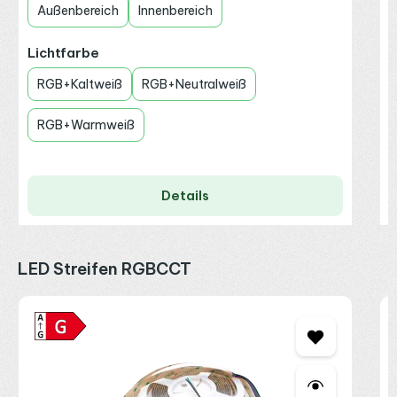
Außenbereich
Innenbereich
auswählen
Lichtfarbe
RGB+Kaltweiß
RGB+Neutralweiß
RGB+Warmweiß
Details
Produktgalerie überspringen
LED Streifen RGBCCT
R
2
C
2