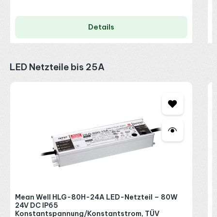
Details
Produktgalerie überspringen
LED Netzteile bis 25A
M
2
K
2
R
P
Mean Well HLG-80H-24A LED-Netzteil – 80W
24V DC IP65
Konstantspannung/Konstantstrom, TÜV