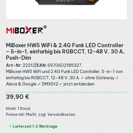
MiBoxer HW5 WiFi & 2.4G Funk LED Controller
– 5-in-1, einfarbig bis RGBCCT, 12-48 V, 30 A,
Push-Dim
Art-Nr:
22212
|
EAN:
6970602185327
MiBoxer HW5 WiFi und 2.4G Funk LED Controller, 5-in-1 von
einfarbig bis RGBCCT, 12-48 V, 30 A. ✓ ohne Gateway ✓
Alexa & Google ✓ DMX512 ✓ jetzt entdecken
Regulärer Preis:
39,90 €
Inhalt:
1 Stück
Preise inkl. MwSt. zzgl. Versandkosten
Lieferzeit 1-2 Werktage