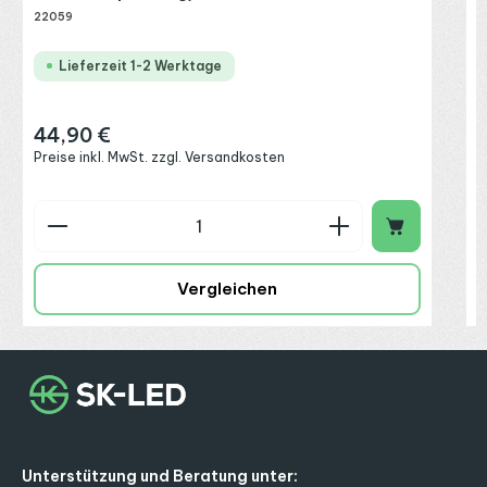
22059
Lieferzeit 1-2 Werktage
44,90 €
Regulärer Preis:
Preise inkl. MwSt. zzgl. Versandkosten
Produkt Anzahl: Gib den gewünschten Wert ein o
P
Vergleichen
Unterstützung und Beratung unter: