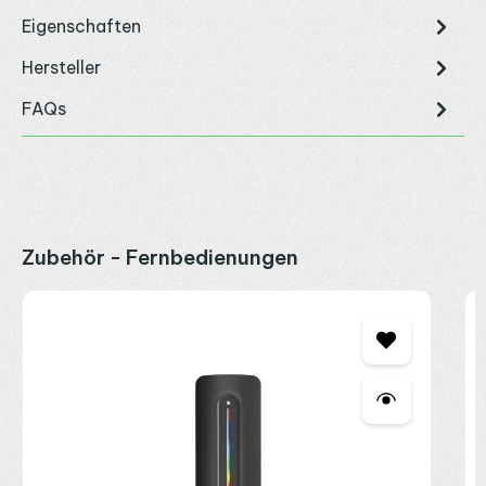
Eigenschaften
Hersteller
FAQs
Produktgalerie überspringen
Zubehör - Fernbedienungen
M
S
M
2