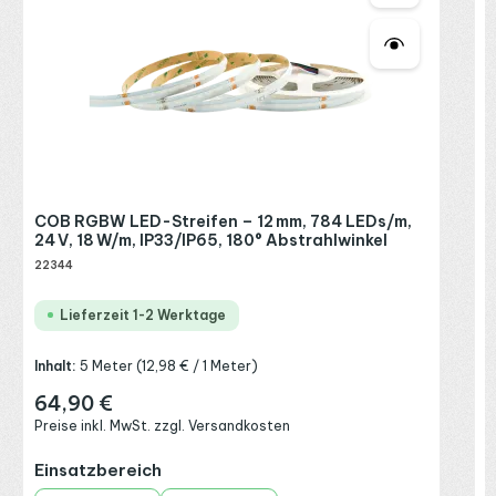
2
I
V
P
COB RGBW LED-Streifen – 12 mm, 784 LEDs/m,
E
24 V, 18 W/m, IP33/IP65, 180° Abstrahlwinkel
22344
Lieferzeit 1-2 Werktage
Inhalt:
5 Meter
(12,98 € / 1 Meter)
64,90 €
Regulärer Preis:
Preise inkl. MwSt. zzgl. Versandkosten
auswählen
Einsatzbereich