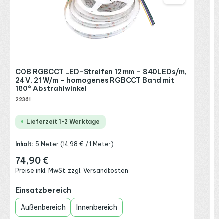
I
R
P
COB RGBCCT LED-Streifen 12 mm – 840LEDs/m,
E
24 V, 21 W/m – homogenes RGBCCT Band mit
180° Abstrahlwinkel
22361
Lieferzeit 1-2 Werktage
Inhalt:
5 Meter
(14,98 € / 1 Meter)
74,90 €
Regulärer Preis:
Preise inkl. MwSt. zzgl. Versandkosten
auswählen
Einsatzbereich
Außenbereich
Innenbereich