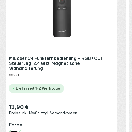
R
P
MiBoxer C4 Funkfernbedienung – RGB+CCT
Steuerung, 2,4 GHz, Magnetische
Wandhalterung
22031
Lieferzeit 1-2 Werktage
13,90 €
Regulärer Preis:
Preise inkl. MwSt. zzgl. Versandkosten
auswählen
Farbe