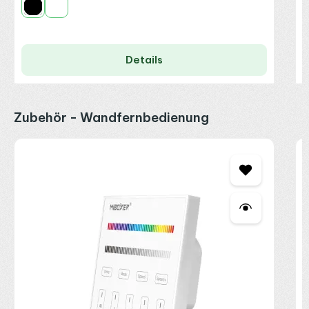
Schwarz
Weiß
Details
Produktgalerie überspringen
Zubehör - Wandfernbedienung
M
f
n
2
R
P