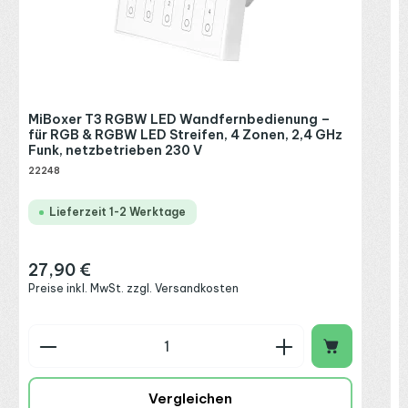
MiBoxer T3 RGBW LED Wandfernbedienung –
für RGB & RGBW LED Streifen, 4 Zonen, 2,4 GHz
Funk, netzbetrieben 230 V
22248
Lieferzeit 1-2 Werktage
27,90 €
Regulärer Preis:
Preise inkl. MwSt. zzgl. Versandkosten
Produkt Anzahl: Gib den gewünschten Wert ein o
P
Vergleichen