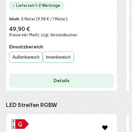
Lieferzeit 1-2 Werktage
Inhalt:
5 Meter
(9,98 € / 1 Meter)
49,90 €
Regulärer Preis:
Preise inkl. MwSt. zzgl. Versandkosten
auswählen
Einsatzbereich
Außenbereich
Innenbereich
Details
Produktgalerie überspringen
LED Streifen RGBW
C
2
A