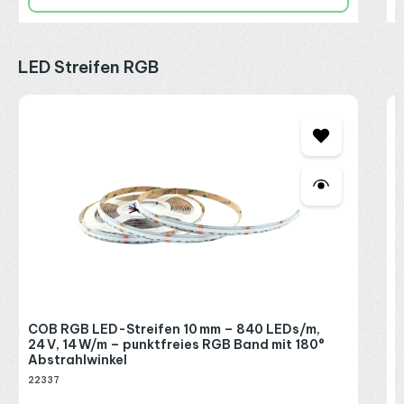
Produktgalerie überspringen
LED Streifen RGB
C
1
A
2
I
R
P
COB RGB LED-Streifen 10 mm – 840 LEDs/m,
E
24 V, 14 W/m – punktfreies RGB Band mit 180°
Abstrahlwinkel
22337