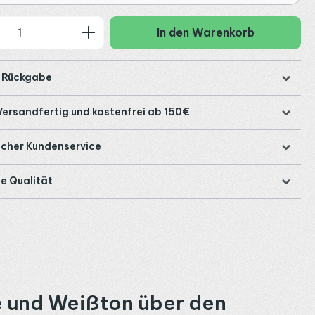
 Anzahl: Gib den gewünschten Wert ein
In den Warenkorb
e Rückgabe
Versandfertig und kostenfrei ab 150€
icher Kundenservice
e Qualität
 und Weißton über den