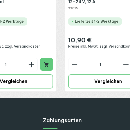
al
12–24 V, 12 A
22016
 1-2 Werktage
Lieferzeit 1-2 Werktage
10,90 €
:
Regulärer Preis:
wSt. zzgl. Versandkosten
Preise inkl. MwSt. zzgl. Versandkos
n Wert ein oder benutze die Schaltflä
 Anzahl: Gib den gewünschten Wert ein
Produkt Anzahl: G
Vergleichen
Vergleichen
Zahlungsarten