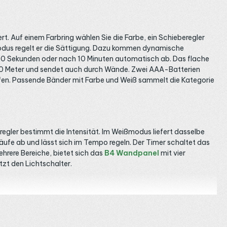
. Auf einem Farbring wählen Sie die Farbe, ein Schieberegler
bmodus regelt er die Sättigung. Dazu kommen dynamische
 60 Sekunden oder nach 10 Minuten automatisch ab. Das flache
d 30 Meter und sendet auch durch Wände. Zwei AAA-Batterien
eifen. Passende Bänder mit Farbe und Weiß sammelt die Kategorie
regler bestimmt die Intensität. Im Weißmodus liefert dasselbe
läufe ab und lässt sich im Tempo regeln. Der Timer schaltet das
ehrere Bereiche, bietet sich das
B4 Wandpanel
mit vier
tzt den Lichtschalter.
chraubklemmen passt in die meisten Installationen. Für
5 Empfänger
mit 30 Ampere. Die B0 koppelt beliebig viele dieser
unk-Empfänger
.