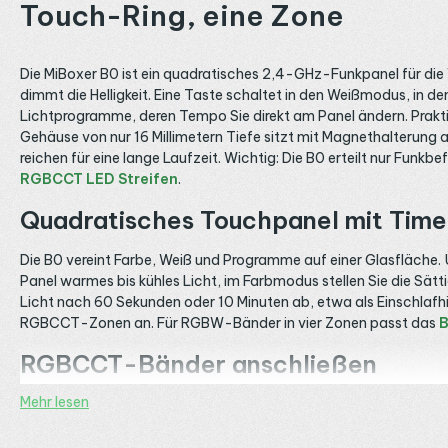
Touch-Ring, eine Zone
Die MiBoxer B0 ist ein quadratisches 2,4-GHz-Funkpanel für die
dimmt die Helligkeit. Eine Taste schaltet in den Weißmodus, in 
Lichtprogramme, deren Tempo Sie direkt am Panel ändern. Prakt
Gehäuse von nur 16 Millimetern Tiefe sitzt mit Magnethalterun
reichen für eine lange Laufzeit. Wichtig: Die B0 erteilt nur F
RGBCCT LED Streifen
.
Quadratisches Touchpanel mit Time
Die B0 vereint Farbe, Weiß und Programme auf einer Glasfläche. Ü
Panel warmes bis kühles Licht, im Farbmodus stellen Sie die Sätt
Licht nach 60 Sekunden oder 10 Minuten ab, etwa als Einschlafhil
RGBCCT-Zonen an. Für RGBW-Bänder in vier Zonen passt das
B
RGBCCT-Bänder anschließen
Mehr lesen
Damit die B0 wirkt, braucht der Streifen einen mehrfarbigen F
steckbare Klemmen nehmen Sie den
E3-RF Empfänger
mit sec
Empfänger in ihre eine Zone, sodass auch größere Flächen geme