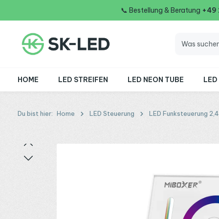
📞
Bestellung & Beratung
+49
 Hauptinhalt springen
Zur Suche springen
Zur Hauptnavigation springen
HOME
LED STREIFEN
LED NEON TUBE
LED
Du bist hier:
Home
LED Steuerung
LED Funksteuerung 2,
Bildergalerie überspringen