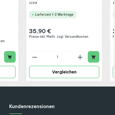
22214
2
Lieferzeit 1-2 Werktage
35,90 €
Regulärer Preis:
R
Preise inkl. MwSt. zzgl. Versandkosten
P
ten
chen um die Anzahl zu erhöhen oder zu 
 oder benutze die Schaltflächen um die
ib den gewünschten Wert ein oder benut
Produkt Anzahl: Gib den gew
Vergleichen
Kundenrezensionen