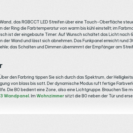
 Wand, das RGBCCT LED Streifen über eine Touch-Oberfläche steuert
dem der Ring die Farbtemperatur von warm bis kühl einstellt; im Far
isch ist der eingebaute Timer: Auf Wunsch schaltet das Licht nach
g an der Wand und lässt sich abnehmen. Das Funkpanel erreicht run
unkbefehle; das Schalten und Dimmen übernimmt der Empfänger am Str
r
ber den Farbring tippen Sie sich durch das Spektrum, der Helligkeits
igung von blass bis satt. Der dynamische Modus ruft fertige Farbver
fe. Die B0 bedient eine Zone, also eine Lichtgruppe. Brauchen Sie m
3 Wandpanel
. Im
Wohnzimmer
sitzt die B0 neben der Tür und erse
unk-Empfänger mit fünf Kanälen. Der kompakte
SR5 Empfänger
mit S
hs Ampere je Kanal. Lange Bänder mit hohem Strom versorgt der
HR
insam laufen. Welcher Empfänger passt, zeigt die Kategorie
LED F