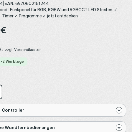
34
|
EAN:
6970602181244
and-Funkpanel für RGB, RGBW und RGBCCT LED Streifen. ✓
 Timer ✓ Programme ✓ jetzt entdecken
:
 €
St. zzgl. Versandkosten
 1-2 Werktage
ählen
iß
 Controller
ive Wandfernbedienungen