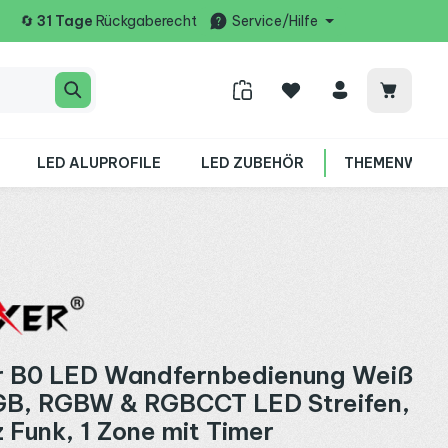
🔄
31 Tage
Rückgaberecht
Service/Hilfe
Warenko
LED ALUPROFILE
LED ZUBEHÖR
THEMENWELT
r B0 LED Wandfernbedienung Weiß
RGB, RGBW & RGBCCT LED Streifen,
 Funk, 1 Zone mit Timer