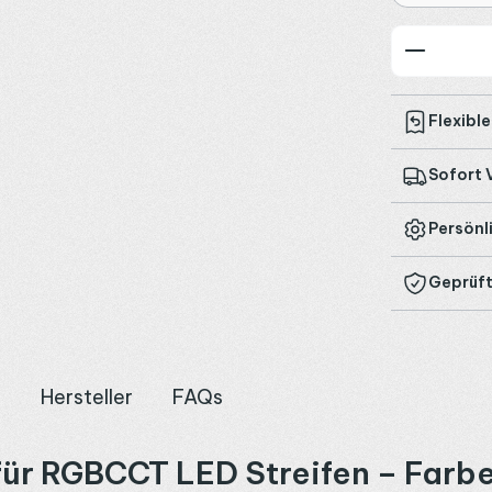
Produkt
Flexibl
Sofort 
Persönl
Geprüft
n
Hersteller
FAQs
ür RGBCCT LED Streifen – Farbe