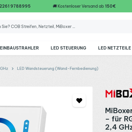
 2261 9788995
🚚
Kostenloser Versand ab
150€
 EINBAUSTRAHLER
LED STEUERUNG
LED NETZTEILE
4GHz
LED Wandsteuerung (Wand-Fernbedienung)
MiBoxe
– für 
2,4 GHz