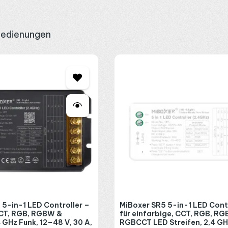
bedienungen
Zigbee-System übernimmt der
SZ5 Controller
die fünf Kanäle und fu
 App. Für innen und außen ist der
WL5 Controller
gedacht, der bis i
nen abnehmen. Unter Schutzart IP20 bleibt das Panel in trockenen I
rz über
WhatsApp
, wir nennen das richtige Modell.
 5-in-1 LED Controller –
MiBoxer SR5 5-in-1 LED Contr
CCT, RGB, RGBW &
für einfarbige, CCT, RGB, R
GHz Funk, 12–48 V, 30 A,
RGBCCT LED Streifen, 2,4 GH