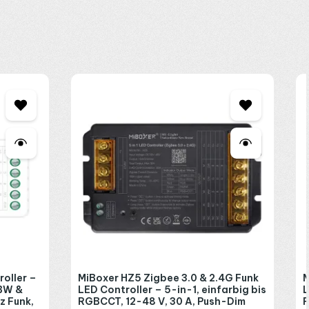
nkt auf 2,4 GHz. Mehr Last verträgt der
HZ5 Controller
mit 30
n den Garten reicht. Die Magnethalterung wird an die Wand
nnenräumen und verträgt minus 10 bis plus 40 Grad. Sie wissen
oller –
MiBoxer HZ5 Zigbee 3.0 & 2.4G Funk
M
GBW &
LED Controller – 5-in-1, einfarbig bis
L
z Funk,
RGBCCT, 12-48 V, 30 A, Push-Dim
R