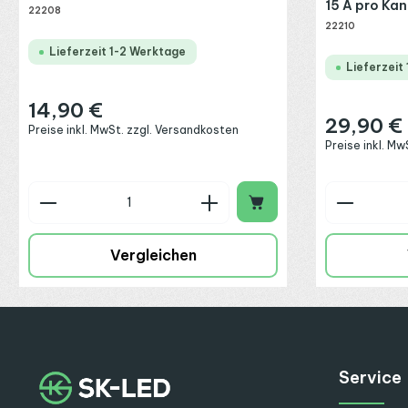
15 A pro Kan
22208
22210
Lieferzeit 1-2 Werktage
Lieferzeit
14,90 €
Regulärer Preis:
29,90 €
Regulärer Preis
Preise inkl. MwSt. zzgl. Versandkosten
Preise inkl. M
Produkt Anzahl: Gib den gewünschte
Produkt
Vergleichen
Service