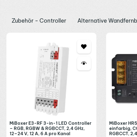
Zigbee, WLAN und Magnethalter
Zubehör - Controller
Alternative Wandfern
Die B0 lässt sich auch in ein Smart-Home-Netz einbinden. Im 
Ampere. Über WLAN führt der
HW5 Controller
die Bänder in die
Produktgalerie überspringen
geklebt, danach hält die B0 magnetisch und lässt sich zum Bedie
nicht genau, welcher Empfänger zur B0 passt? Fragen Sie uns ku
MiBoxer E3-RF 3-in-1 LED Controller
MiBoxer HR5
– RGB, RGBW & RGBCCT, 2,4 GHz,
einfarbig, 
12–24 V, 12 A, 6 A pro Kanal
RGBCCT, 2,4 