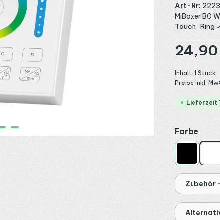
Art-Nr:
222
MiBoxer B0 W
Touch-Ring ✓
Regulärer Preis
24,90
Inhalt:
1 Stück
Preise inkl. Mw
Lieferzeit
ausw
Farbe
Schwarz
We
Zubehör -
Alternat