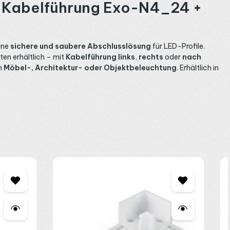
it Kabelführung Exo-N4_24 +
ine
sichere und saubere Abschlusslösung
für LED-Profile.
nten erhältlich – mit
Kabelführung links
,
rechts
oder
nach
ch
Möbel-, Architektur- oder Objektbeleuchtung
. Erhältlich in