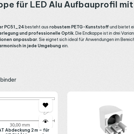
pe für LED Alu Aufbauprofil m
ver PC51_24
besteht aus
robustem PETG-Kunststoff
und bietet e
erlegung und professionelle Optik
. Die Endkappe ist in drei Varia
ationen anpassbar
. Sie eignet sich ideal für Anwendungen im Berei
armonisch in jede Umgebung
ein.
rbinder
T Abdeckung 2 m – für