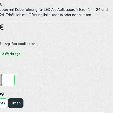
8
appe mit Kabelführung für LED Alu Aufbauprofil Exo-N4_24 und
. Erhältlich mit Öffnung links, rechts oder nach unten.
:
€
St. zzgl. Versandkosten
 1-2 Werktage
ählen
ber
Weiß
auswählen
ng
hts
Unten