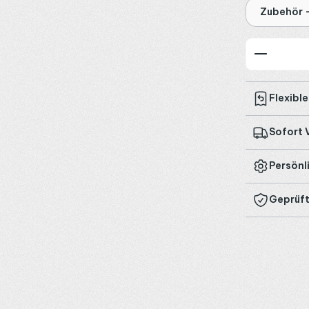
Zubehör -
Produkt
Flexibl
Sofort 
Persönl
Geprüft