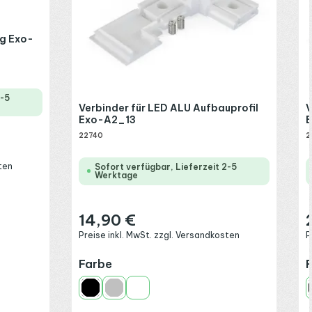
ng Exo-
2-5
Verbinder für LED ALU Aufbauprofil
V
Exo-A2_13
22740
2
ten
Sofort verfügbar, Lieferzeit 2-5
Werktage
14,90 €
Regulärer Preis:
R
Preise inkl. MwSt. zzgl. Versandkosten
P
auswählen
Farbe
Schwarz
Silber
Weiß