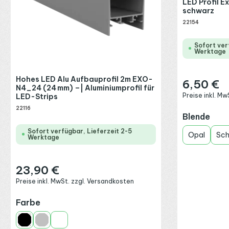
LED Profil E
schwarz
22154
Sofort ver
Werktage
Hohes LED Alu Aufbauprofil 2m EXO-
6,50 €
Regulärer Preis
N4_24 (24 mm) –| Aluminiumprofil für
Preise inkl. M
LED-Strips
22116
aus
Blende
Sofort verfügbar, Lieferzeit 2-5
Opal
Sc
Werktage
23,90 €
Regulärer Preis:
Preise inkl. MwSt. zzgl. Versandkosten
auswählen
Farbe
Schwarz
Silber
Weiß