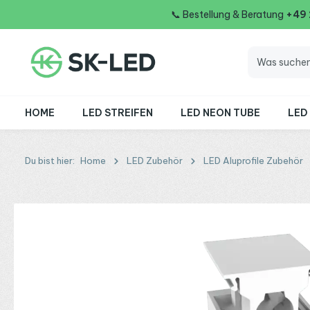
📞
Bestellung & Beratung
+49
 Hauptinhalt springen
Zur Suche springen
Zur Hauptnavigation springen
HOME
LED STREIFEN
LED NEON TUBE
LED
Du bist hier:
Home
LED Zubehör
LED Aluprofile Zubehör
Bildergalerie überspringen