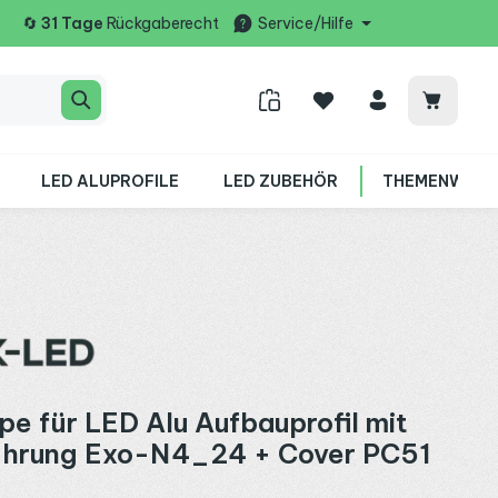
🔄
31 Tage
Rückgaberecht
Service/Hilfe
Warenko
LED ALUPROFILE
LED ZUBEHÖR
THEMENWELT
e für LED Alu Aufbauprofil mit
ührung Exo-N4_24 + Cover PC51