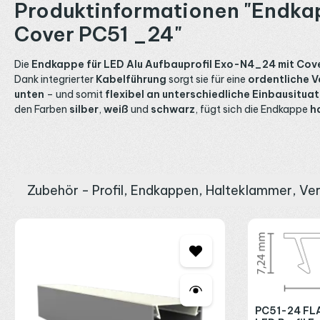
Produktinformationen "Endkap
Cover PC51 _24"
Die
Endkappe für LED Alu Aufbauprofil Exo-N4_24 mit Co
Dank integrierter
Kabelführung
sorgt sie für eine
ordentliche V
unten
– und somit
flexibel an unterschiedliche Einbausitu
den Farben
silber
,
weiß
und
schwarz
, fügt sich die Endkappe
h
Zubehör - Profil, Endkappen, Halteklammer, Ve
Produktgalerie überspringen
PC51-24 FLA