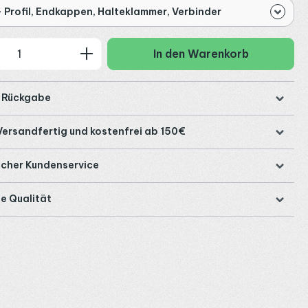
 Profil, Endkappen, Halteklammer, Verbinder
 Anzahl: Gib den gewünschten Wert ein
In den Warenkorb
e Rückgabe
Versandfertig und kostenfrei ab 150€
icher Kundenservice
e Qualität