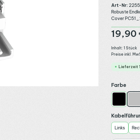
Art-Nr:
2255
Robuste Endk
Cover PC51_24
Regulärer Preis
19,90 
Inhalt:
1 Stück
Preise inkl. Mw
Lieferzeit
ausw
Farbe
Schwarz
Sil
Kabelführu
Links
Rec