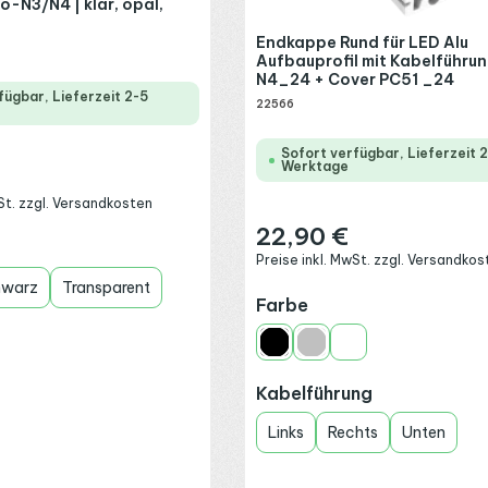
xo-N3/N4 | klar, opal,
Endkappe Rund für LED Alu
Aufbauprofil mit Kabelführu
N4_24 + Cover PC51 _24
fügbar, Lieferzeit 2-5
22566
Sofort verfügbar, Lieferzeit 
Werktage
:
wSt. zzgl. Versandkosten
22,90 €
Regulärer Preis:
wählen
Preise inkl. MwSt. zzgl. Versandkos
hwarz
Transparent
auswählen
Farbe
Schwarz
Silber
Weiß
auswählen
Kabelführung
Links
Rechts
Unten