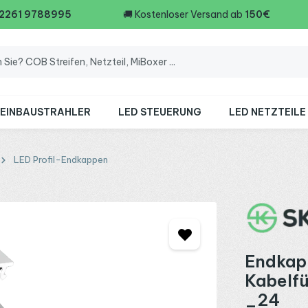
 2261 9788995
🚚
Kostenloser Versand ab
150€
 EINBAUSTRAHLER
LED STEUERUNG
LED NETZTEILE
LED Profil-Endkappen
Endkapp
Kabelf
_24