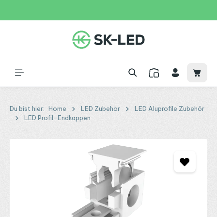
Zum Hauptinhalt springen
31 Tage
+49 2261 9788995
150€
Waren
Du bist hier:
Home
LED Zubehör
LED Aluprofile Zubehör
LED Profil-Endkappen
Bildergalerie überspringen