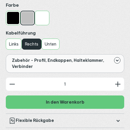
auswählen
Farbe
Schwarz
Silber
Weiß
auswählen
Kabelführung
Links
Rechts
Unten
Zubehör - Profil, Endkappen, Halteklammer,
Verbinder
Produkt Anzahl: Gib den gewünschten Wert ein od
In den Warenkorb
Flexible Rückgabe