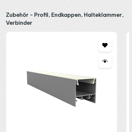
Produktgalerie überspringen
Zubehör - Profil, Endkappen, Halteklammer,
Verbinder
P
E
2
R
P