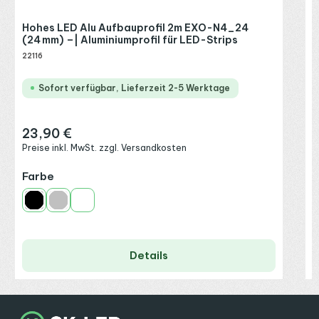
Hohes LED Alu Aufbauprofil 2m EXO-N4_24
(24 mm) –| Aluminiumprofil für LED-Strips
22116
Sofort verfügbar, Lieferzeit 2-5 Werktage
23,90 €
Regulärer Preis:
Preise inkl. MwSt. zzgl. Versandkosten
auswählen
Farbe
Schwarz
Silber
Weiß
Details