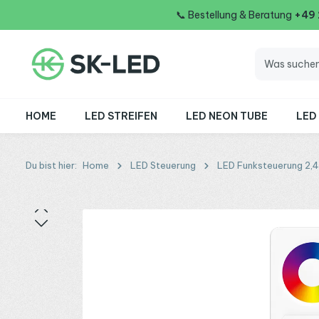
📞
Bestellung & Beratung
+49
 Hauptinhalt springen
Zur Suche springen
Zur Hauptnavigation springen
HOME
LED STREIFEN
LED NEON TUBE
LED
Du bist hier:
Home
LED Steuerung
LED Funksteuerung 2,
Bildergalerie überspringen