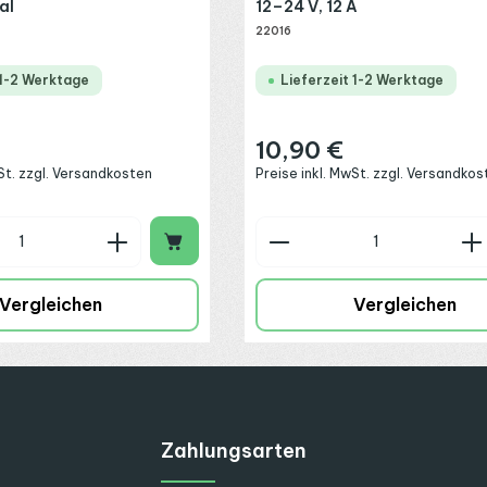
al
12–24 V, 12 A
22016
 1-2 Werktage
Lieferzeit 1-2 Werktage
10,90 €
:
Regulärer Preis:
wSt. zzgl. Versandkosten
Preise inkl. MwSt. zzgl. Versandkos
n Wert ein oder benutze die Schaltflä
 Anzahl: Gib den gewünschten Wert ein
Produkt Anzahl: G
Vergleichen
Vergleichen
Zahlungsarten