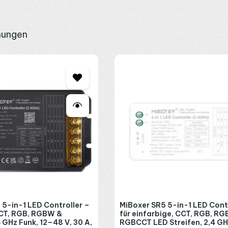
ung und Smart Home
nungen
vierzonige
C5 Fernbedienung
nutzt dasselbe Farbrad in kleinerem G
 fügt sich die C8 ebenfalls ein, da viele Empfänger zusätzlich auf
 und außen. Eine Magnethalterung liegt bei; Sie kleben sie an die Wa
ischen minus 10 und plus 40 Grad. Bei acht Zonen lohnt sich eine ku
 5-in-1 LED Controller –
MiBoxer SR5 5-in-1 LED Contr
CCT, RGB, RGBW &
für einfarbige, CCT, RGB, R
GHz Funk, 12–48 V, 30 A,
RGBCCT LED Streifen, 2,4 GH