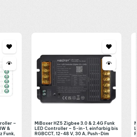
ehäuse. Wer lieber fest an der Wand bedient, greift zum
S2W
 2,4 GHz hören. Per Zigbee bindet der
SZ5 Controller
die Zonen
nd und parken den Handsender dort griffbereit. Mit Schutzart IP20
rze Planung; melden Sie sich gern über
WhatsApp
.
oller –
MiBoxer HZ5 Zigbee 3.0 & 2.4G Funk
M
GBW &
LED Controller – 5-in-1, einfarbig bis
L
z Funk,
RGBCCT, 12-48 V, 30 A, Push-Dim
R