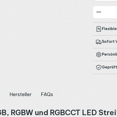
Produkt
Flexibl
Sofort 
Persönl
Geprüft
n
Hersteller
FAQs
GB, RGBW und RGBCCT LED Strei