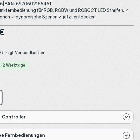
6
|
EAN:
6970602186461
unkfernbedienung für RGB, RGBW und RGBCCT LED Streifen. ✓
Zonen ✓ dynamische Szenen ✓ jetzt entdecken
:
€
St. zzgl. Versandkosten
 1-2 Werktage
ählen
iß
 Controller
ive Fernbedienungen