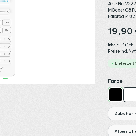
Art-Nr:
2222
MiBoxer C8 F
Farbrad ✓ 8 
Regulärer Preis
19,90 
Inhalt:
1 Stück
Preise inkl. Mw
Lieferzeit
ausw
Farbe
Schwarz
We
Zubehör -
Alternat