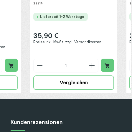
22214
2
Lieferzeit 1-2 Werktage
35,90 €
Regulärer Preis:
R
Preise inkl. MwSt. zzgl. Versandkosten
P
ten
chen um die Anzahl zu erhöhen oder zu 
 oder benutze die Schaltflächen um die
ib den gewünschten Wert ein oder benut
Produkt Anzahl: Gib den gew
Vergleichen
Kundenrezensionen