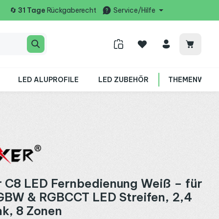
🔄
31 Tage
Rückgaberecht
Service/Hilfe
Warenko
LED ALUPROFILE
LED ZUBEHÖR
THEMENWELT
 C8 LED Fernbedienung Weiß – für
GBW & RGBCCT LED Streifen, 2,4
k, 8 Zonen