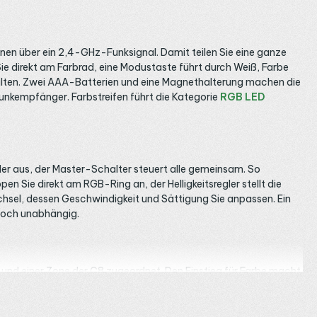
nen über ein 2,4-GHz-Funksignal. Damit teilen Sie eine ganze
Sie direkt am Farbrad, eine Modustaste führt durch Weiß, Farbe
alten. Zwei AAA-Batterien und eine Magnethalterung machen die
Funkempfänger. Farbstreifen führt die Kategorie
RGB LED
der aus, der Master-Schalter steuert alle gemeinsam. So
 Sie direkt am RGB-Ring an, der Helligkeitsregler stellt die
sel, dessen Geschwindigkeit und Sättigung Sie anpassen. Ein
 doch unabhängig.
 und einer Zone der C8 zugeordnet. Den Einstieg für Farbe macht
er schalten, passt der fünffach kompatible
SR5 Empfänger
. Für
on Streifenlänge und Leistung ab; die Auswahl bündelt die