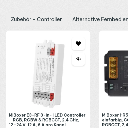
Kleinere Geschwister, Wandbedien
Zubehör - Controller
Alternative Fernbedie
Brauchen Sie weniger Bereiche, gibt es die Reihe kompakter: Die 
Touchpanel
als Funk-Wandsender. In ein bestehendes Smart Home
Produktgalerie überspringen
ein. Bis in den Außenbereich reicht der
WL5 Controller
für innen
bleibt die C8 trockenen Innenräumen vorbehalten und arbeitet zw
MiBoxer E3-RF 3-in-1 LED Controller
MiBoxer HR5
– RGB, RGBW & RGBCCT, 2,4 GHz,
einfarbig, 
12–24 V, 12 A, 6 A pro Kanal
RGBCCT, 2,4 