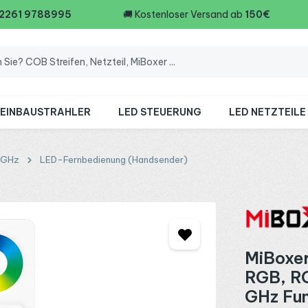
 2261 9788995
🚚
Kostenloser Versand ab
150€
 EINBAUSTRAHLER
LED STEUERUNG
LED NETZTEILE
4GHz
LED-Fernbedienung (Handsender)
MiBoxer
RGB, R
GHz Fun