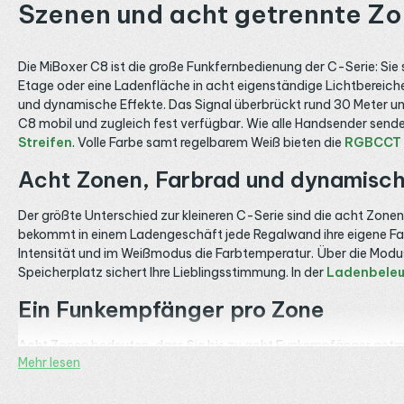
Szenen und acht getrennte Zo
Die MiBoxer C8 ist die große Funkfernbedienung der C-Serie: Si
Etage oder eine Ladenfläche in acht eigenständige Lichtbereiche,
und dynamische Effekte. Das Signal überbrückt rund 30 Meter 
C8 mobil und zugleich fest verfügbar. Wie alle Handsender sende
Streifen
. Volle Farbe samt regelbarem Weiß bieten die
RGBCCT 
Acht Zonen, Farbrad und dynamisc
Der größte Unterschied zur kleineren C-Serie sind die acht Zone
bekommt in einem Ladengeschäft jede Regalwand ihre eigene Farbe
Intensität und im Weißmodus die Farbtemperatur. Über die Mod
Speicherplatz sichert Ihre Lieblingsstimmung. In der
Ladenbele
Ein Funkempfänger pro Zone
Acht Zonen bedeuten, dass Sie bis zu acht Funkempfänger getren
Mehr lesen
der
E3-RF Empfänger
mit drei Funktionen und steckbaren Klem
lange Strecken mit hohem Strom übernimmt der
HR5 Empfänge
Kategorie
LED Funk-Empfänger
. Im
Treppenhaus
geben Sie s