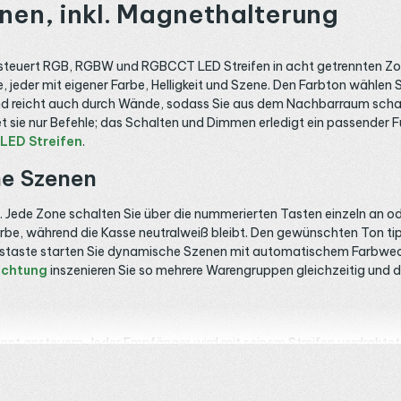
nen, inkl. Magnethalterung
e steuert RGB, RGBW und RGBCCT LED Streifen in acht getrennten Zo
 jeder mit eigener Farbe, Helligkeit und Szene. Den Farbton wählen 
und reicht auch durch Wände, sodass Sie aus dem Nachbarraum sch
t sie nur Befehle; das Schalten und Dimmen erledigt ein passender 
LED Streifen
.
he Szenen
n. Jede Zone schalten Sie über die nummerierten Tasten einzeln an o
, während die Kasse neutralweiß bleibt. Den gewünschten Ton tippen
ustaste starten Sie dynamische Szenen mit automatischem Farbwech
uchtung
inszenieren Sie so mehrere Warengruppen gleichzeitig und
nt ansteuern. Jeder Empfänger wird mit seinem Streifen verdrahtet
men. Sollen dieselben Zonen später auch einfarbige oder CCT Bänd
r
mit 30 Ampere. Welcher Empfänger zu welcher Zone passt, hängt v
o jedem Geschoss eine eigene Zone.