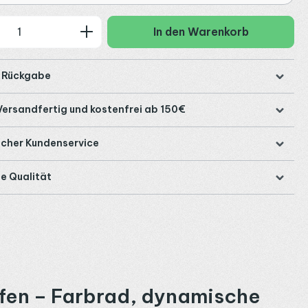
 Anzahl: Gib den gewünschten Wert ein
In den Warenkorb
e Rückgabe
Versandfertig und kostenfrei ab 150€
icher Kundenservice
e Qualität
fen – Farbrad, dynamische