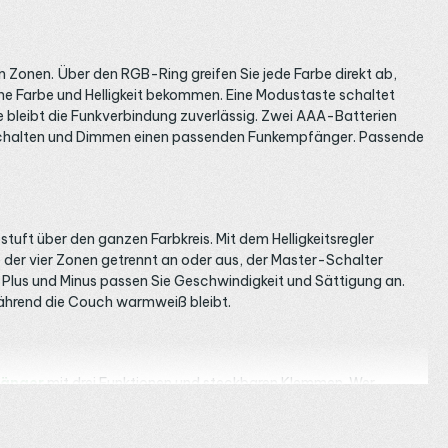
Zonen. Über den RGB-Ring greifen Sie jede Farbe direkt ab,
gene Farbe und Helligkeit bekommen. Eine Modustaste schaltet
bleibt die Funkverbindung zuverlässig. Zwei AAA-Batterien
m Schalten und Dimmen einen passenden Funkempfänger. Passende
stuft über den ganzen Farbkreis. Mit dem Helligkeitsregler
de der vier Zonen getrennt an oder aus, der Master-Schalter
Plus und Minus passen Sie Geschwindigkeit und Sättigung an.
während die Couch warmweiß bleibt.
fänger
mit drei Funktionen und steckbaren Klemmen. Wer
 Ampere auch lange Strecken versorgt. Beide lernen jede der vier
ie
LED Funk-Empfänger
. Im
Schlafzimmer
trennen Sie so