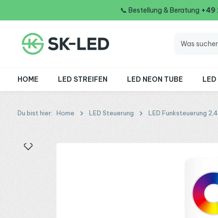
📞
Bestellung & Beratung
+49
 Hauptinhalt springen
Zur Suche springen
Zur Hauptnavigation springen
HOME
LED STREIFEN
LED NEON TUBE
LED
Du bist hier:
Home
LED Steuerung
LED Funksteuerung 2,
Bildergalerie überspringen