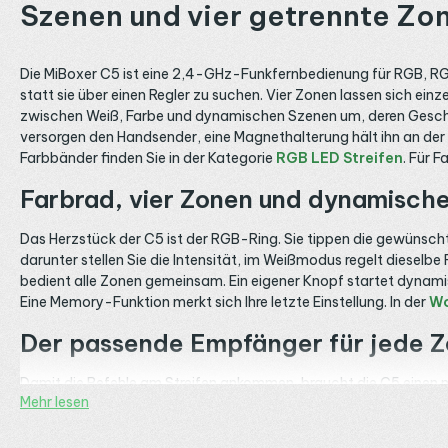
Szenen und vier getrennte Zon
Die MiBoxer C5 ist eine 2,4-GHz-Funkfernbedienung für RGB, RG
statt sie über einen Regler zu suchen. Vier Zonen lassen sich ei
zwischen Weiß, Farbe und dynamischen Szenen um, deren Geschw
versorgen den Handsender, eine Magnethalterung hält ihn an de
Farbbänder finden Sie in der Kategorie
RGB LED Streifen
. Für 
Farbrad, vier Zonen und dynamisch
Das Herzstück der C5 ist der RGB-Ring. Sie tippen die gewünschte 
darunter stellen Sie die Intensität, im Weißmodus regelt dieselb
bedient alle Zonen gemeinsam. Ein eigener Knopf startet dynami
Eine Memory-Funktion merkt sich Ihre letzte Einstellung. In der
Wo
Der passende Empfänger für jede 
Damit die Befehle am Streifen ankommen, braucht die C5 einen
Mehr lesen
dasselbe Handgerät auch für einfarbige oder CCT Bänder nutzen 
Zonen einzeln an, sodass Sie pro Zone einen eigenen Empfänger a
Bettlicht, Schrank und indirekte Beleuchtung in eigene Zonen.