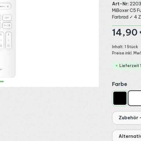
Art-Nr:
220
MiBoxer C5 F
Farbrad ✓ 4 
Regulärer Preis
14,90 
Inhalt:
1 Stück
Preise inkl. Mw
Lieferzeit
ausw
Farbe
Schwarz
We
Zubehör -
Alternat