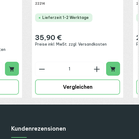
22214
2
Lieferzeit 1-2 Werktage
35,90 €
Regulärer Preis:
R
Preise inkl. MwSt. zzgl. Versandkosten
P
ten
chen um die Anzahl zu erhöhen oder zu 
 oder benutze die Schaltflächen um die
ib den gewünschten Wert ein oder benut
Produkt Anzahl: Gib den gew
Vergleichen
Kundenrezensionen