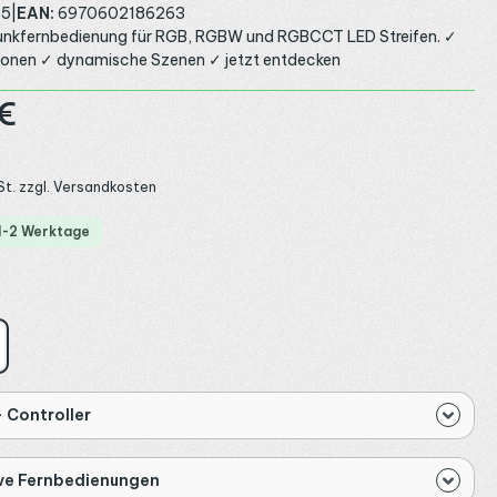
35
|
EAN:
6970602186263
unkfernbedienung für RGB, RGBW und RGBCCT LED Streifen. ✓
Zonen ✓ dynamische Szenen ✓ jetzt entdecken
:
€
St. zzgl. Versandkosten
 1-2 Werktage
ählen
iß
 Controller
ive Fernbedienungen