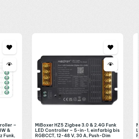
en
C8 Fernbedienung
mit gleichem Farbrad. Dazwischen liegt
 2,4 GHz hören. Im Zigbee-Netz übernimmt der
SZ5 Controller
.
ben Sie an die Wand und legen die Fernbedienung einfach hinein.
er, welcher Empfänger oder wie viele Zonen Sie brauchen? Eine
oller –
MiBoxer HZ5 Zigbee 3.0 & 2.4G Funk
M
GBW &
LED Controller – 5-in-1, einfarbig bis
L
z Funk,
RGBCCT, 12-48 V, 30 A, Push-Dim
R