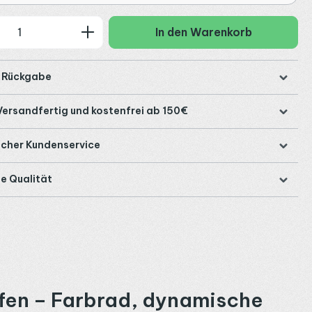
 Anzahl: Gib den gewünschten Wert ein
In den Warenkorb
e Rückgabe
Versandfertig und kostenfrei ab 150€
icher Kundenservice
e Qualität
fen – Farbrad, dynamische