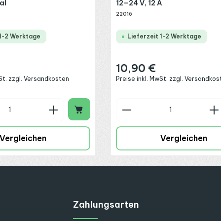
al
12–24 V, 12 A
22016
 1-2 Werktage
Lieferzeit 1-2 Werktage
10,90 €
:
Regulärer Preis:
wSt. zzgl. Versandkosten
Preise inkl. MwSt. zzgl. Versandkos
n Wert ein oder benutze die Schaltflä
 Anzahl: Gib den gewünschten Wert ein
Produkt Anzahl: G
Vergleichen
Vergleichen
Zahlungsarten