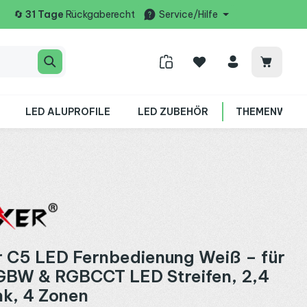
🔄
31 Tage
Rückgaberecht
Service/Hilfe
Warenko
LED ALUPROFILE
LED ZUBEHÖR
THEMENWELT
 C5 LED Fernbedienung Weiß – für
GBW & RGBCCT LED Streifen, 2,4
k, 4 Zonen