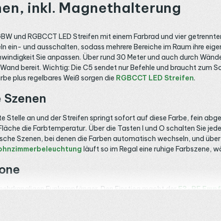
en, inkl. Magnethalterung
BW und RGBCCT LED Streifen mit einem Farbrad und vier getrennten 
nzeln ein- und ausschalten, sodass mehrere Bereiche im Raum ihre ei
indigkeit Sie anpassen. Über rund 30 Meter und auch durch Wände 
r Wand bereit. Wichtig: Die C5 sendet nur Befehle und braucht zu
Farbe plus regelbares Weiß sorgen die
RGBCCT LED Streifen
.
e Szenen
Stelle an und der Streifen springt sofort auf diese Farbe, fein abge
e Fläche die Farbtemperatur. Über die Tasten I und O schalten Sie je
sche Szenen, bei denen die Farben automatisch wechseln, und über 
hnzimmerbeleuchtung
läuft so im Regal eine ruhige Farbszene, 
Zone
 mehrkanaligen Funkempfänger. Den Einstieg macht der
E3-RF Emp
will, greift zum fünffach kompatiblen
HR5 Empfänger
, der mit 30
nsteuern. Welches Modell zu Ihrem Aufbau passt, listet die Kategor