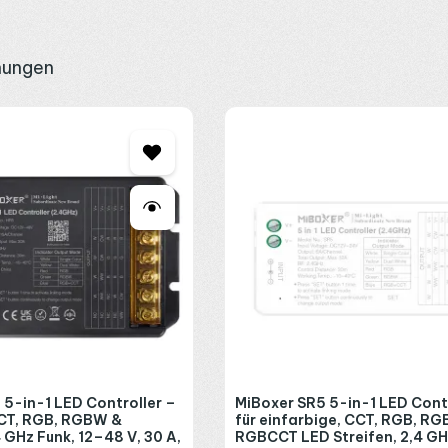
e einbinden
nungen
en. Wer mehr Bereiche getrennt steuern möchte, greift zur achtzonig
e lässt sich die C5 einbinden, weil viele Empfänger zusätzlich auf
er
Innen- und Außenbereich ab. Die beiliegende Magnethalterung kle
edacht, und arbeitet zwischen minus 10 und plus 40 Grad. Nicht sich
ssende Kombination.
 5-in-1 LED Controller –
MiBoxer SR5 5-in-1 LED Contr
CCT, RGB, RGBW &
für einfarbige, CCT, RGB, R
GHz Funk, 12–48 V, 30 A,
RGBCCT LED Streifen, 2,4 GH