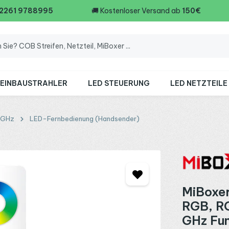
 2261 9788995
🚚
Kostenloser Versand ab
150€
 EINBAUSTRAHLER
LED STEUERUNG
LED NETZTEILE
4GHz
LED-Fernbedienung (Handsender)
MiBoxer
RGB, R
GHz Fun