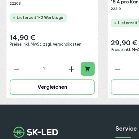
15 A pro Kan
22208
22210
Lieferzeit 1-2 Werktage
Lieferzeit
14,90 €
Regulärer Preis:
29,90 €
Regulärer Preis
Preise inkl. MwSt. zzgl. Versandkosten
Preise inkl. M
Produkt Anzahl: Gib den gewünschte
Produkt
Vergleichen
Service