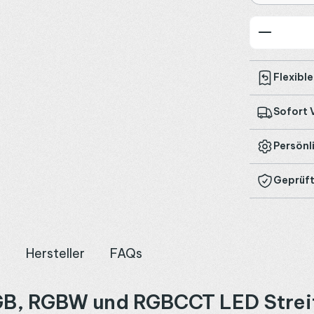
Produkt
Flexibl
Sofort 
Persönl
Geprüft
n
Hersteller
FAQs
GB, RGBW und RGBCCT LED Strei