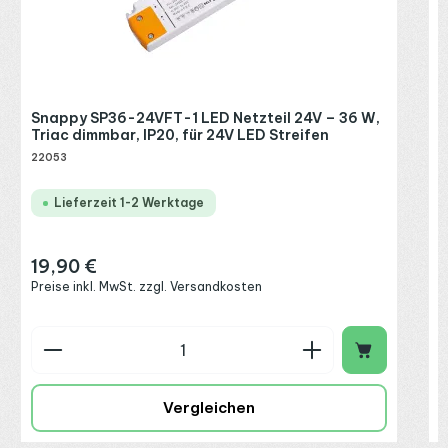
R
P
Snappy SP36-24VFT-1 LED Netzteil 24V – 36 W,
Triac dimmbar, IP20, für 24V LED Streifen
22053
Lieferzeit 1-2 Werktage
19,90 €
Regulärer Preis:
Preise inkl. MwSt. zzgl. Versandkosten
Produkt Anzahl: Gib den gewünschten Wert ein o
P
Vergleichen