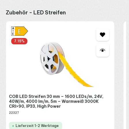
Produktgalerie überspringen
Zubehör - LED Streifen
C
1
C
7.15
%
2
I
R
P
COB LED Streifen 30 mm – 1600 LEDs/m, 24V,
E
40W/m, 4000 lm/m, 5m – Warmweiß 3000K
CRI>90, IP33, High Power
22327
L
Lieferzeit 1-2 Werktage