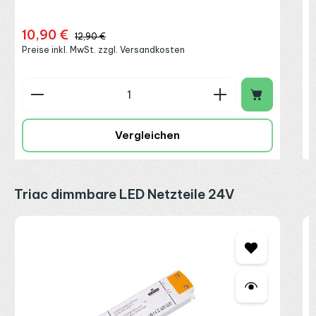
10,90 €
Verkaufspreis:
Regulärer Preis:
12,90 €
Preise inkl. MwSt. zzgl. Versandkosten
Produkt Anzahl: Gib den gewünschten Wert ein o
P
Vergleichen
Produktgalerie überspringen
Triac dimmbare LED Netzteile 24V
S
T
2