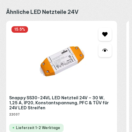
Produktgalerie überspringen
Ähnliche LED Netzteile 24V
S
15.5
%
1
2
2
R
P
Snappy SS30-24VL LED Netzteil 24V – 30 W,
1,25 A, IP20, Konstantspannung, PFC & TÜV für
24V LED Streifen
22037
Lieferzeit 1-2 Werktage