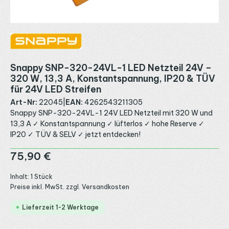
Snappy SNP-320-24VL-1 LED Netzteil 24V –
320 W, 13,3 A, Konstantspannung, IP20 & TÜV
für 24V LED Streifen
Art-Nr:
22045
|
EAN:
4262543211305
Snappy SNP-320-24VL-1 24V LED Netzteil mit 320 W und
13,3 A ✓ Konstantspannung ✓ lüfterlos ✓ hohe Reserve ✓
IP20 ✓ TÜV & SELV ✓ jetzt entdecken!
Regulärer Preis:
75,90 €
Inhalt:
1 Stück
Preise inkl. MwSt. zzgl. Versandkosten
Lieferzeit 1-2 Werktage