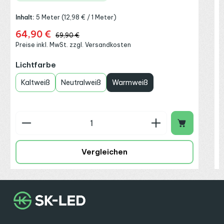
Inhalt:
5 Meter
(12,98 € / 1 Meter)
64,90 €
Verkaufspreis:
Regulärer Preis:
69,90 €
Preise inkl. MwSt. zzgl. Versandkosten
auswählen
Lichtfarbe
Kaltweiß
Neutralweiß
Warmweiß
Produkt Anzahl: Gib den gewünschten Wert ein o
P
Vergleichen