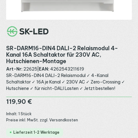
SR-DARM16-DIN4 DALI-2 Relaismodul 4-
Kanal 16A Schaltaktor für 230V AC,
Hutschienen-Montage
Art-Nr:
22625
|
EAN:
4262543211619
SR-DARM16-DIN4 DALI-2 Relaismodul ✓ 4-Kanal
Schaltaktor ✓ 16A je Kanal ✓ 230V AC ✓ Zero-Crossing ✓
Hutschiene ✓ für nicht-DALI Lasten ✓ Jetzt bestellen!
Regulärer Preis:
119,90 €
Inhalt:
1 Stück
Preise inkl. MwSt. zzgl. Versandkosten
Lieferzeit 1-2 Werktage