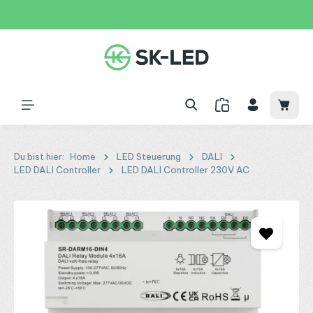
Zum Hauptinhalt springen
31 Tage
+49 2261 9788995
150€
Waren
Du bist hier:
Home
LED Steuerung
DALI
LED DALI Controller
LED DALI Controller 230V AC
Bildergalerie überspringen