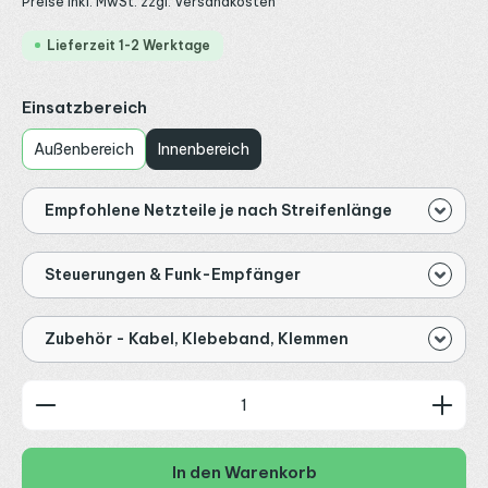
Preise inkl. MwSt. zzgl. Versandkosten
Lieferzeit 1-2 Werktage
auswählen
Einsatzbereich
Außenbereich
Innenbereich
Empfohlene Netzteile je nach Streifenlänge
Steuerungen & Funk-Empfänger
Zubehör - Kabel, Klebeband, Klemmen
Produkt Anzahl: Gib den gewünschten Wert ein od
In den Warenkorb