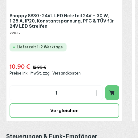
Snappy SS30-24VL LED Netzteil 24V – 30 W,
1,25 A, IP20, Konstantspannung, PFC & TÜV für
24V LED Streifen
22037
Lieferzeit 1-2 Werktage
10,90 €
Verkaufspreis:
Regulärer Preis:
12,90 €
Preise inkl. MwSt. zzgl. Versandkosten
Produkt Anzahl: Gib den gewünschten Wert ein o
P
Vergleichen
Produktgalerie überspringen
Steuerungen & Funk-Empfänger