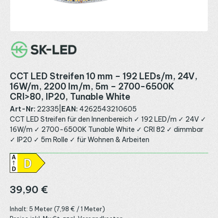
CCT LED Streifen 10 mm – 192 LEDs/m, 24V,
16W/m, 2200 lm/m, 5m – 2700-6500K
CRI>80, IP20, Tunable White
Art-Nr:
22335
|
EAN:
4262543210605
CCT LED Streifen für den Innenbereich ✓ 192 LED/m ✓ 24V ✓
16W/m ✓ 2700-6500K Tunable White ✓ CRI 82 ✓ dimmbar
✓ IP20 ✓ 5m Rolle ✓ für Wohnen & Arbeiten
Regulärer Preis:
39,90 €
Inhalt:
5 Meter
(7,98 € / 1 Meter)