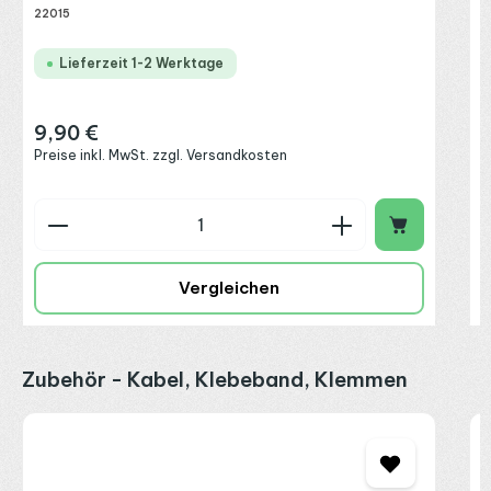
22015
Lieferzeit 1-2 Werktage
9,90 €
Regulärer Preis:
Preise inkl. MwSt. zzgl. Versandkosten
Produkt Anzahl: Gib den gewünschten Wert ein o
P
Vergleichen
Produktgalerie überspringen
Zubehör - Kabel, Klebeband, Klemmen
L
&
(