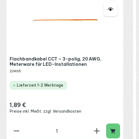
2
R
P
Flachbandkabel CCT – 3-polig, 20 AWG,
Meterware für LED-Installationen
22405
Lieferzeit 1-2 Werktage
1,89 €
Regulärer Preis:
Preise inkl. MwSt. zzgl. Versandkosten
Produkt Anzahl: Gib den gewünschten Wert ein o
P