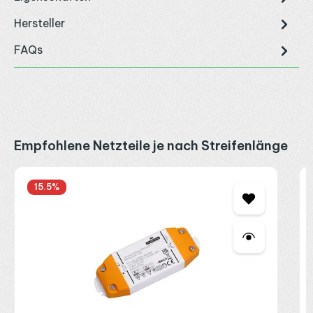
Hersteller
FAQs
Produktgalerie überspringen
Empfohlene Netzteile je nach Streifenlänge
S
15.5
%
1
2
2
R
P