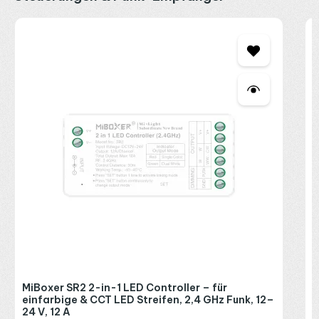
M
C
A
2
R
P
MiBoxer SR2 2-in-1 LED Controller – für
einfarbige & CCT LED Streifen, 2,4 GHz Funk, 12–
24 V, 12 A