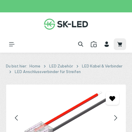
Zum Hauptinhalt springen
31 Tage
+49 2261 9788995
150€
Waren
Du bist hier:
Home
LED Zubehör
LED Kabel & Verbinder
LED Anschlussverbinder für Streifen
Bildergalerie überspringen