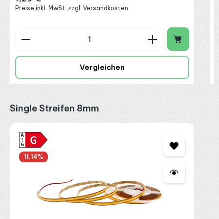
Preise inkl. MwSt. zzgl. Versandkosten
Produkt Anzahl: Gib den gewünschten Wert ein o
P
Vergleichen
Produktgalerie überspringen
Single Streifen 8mm
11.14
%