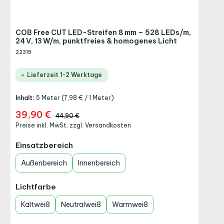
COB Free CUT LED-Streifen 8 mm – 528 LEDs/m,
24 V, 13 W/m, punktfreies & homogenes Licht
22315
Lieferzeit 1-2 Werktage
Inhalt:
5 Meter
(7,98 € / 1 Meter)
39,90 €
Verkaufspreis:
Regulärer Preis:
44,90 €
Preise inkl. MwSt. zzgl. Versandkosten
auswählen
Einsatzbereich
Außenbereich
Innenbereich
auswählen
Lichtfarbe
Kaltweiß
Neutralweiß
Warmweiß