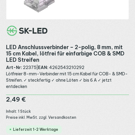
LED Anschlussverbinder – 2-polig, 8 mm, mit
15 cm Kabel, lötfrei für einfarbige COB & SMD
LED Streifen
Art-Nr:
22375
|
EAN:
4262543210292
Lötfreier 8-mm-Verbinder mit 15 cm Kabel für COB- & SMD-
Streifen. ✓ steckfertig ✓ ohne Löten ✓ bis 6 A ✓ jetzt
entdecken
Regulärer Preis:
2,49 €
Inhalt:
1 Stück
Preise inkl. MwSt. zzgl. Versandkosten
Lieferzeit 1-2 Werktage