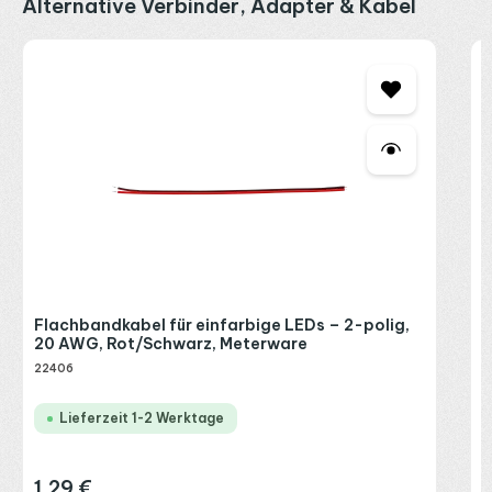
Produktgalerie überspringen
Alternative Verbinder, Adapter & Kabel
L
8
2
R
P
Flachbandkabel für einfarbige LEDs – 2-polig,
20 AWG, Rot/Schwarz, Meterware
22406
Lieferzeit 1-2 Werktage
1,29 €
Regulärer Preis: