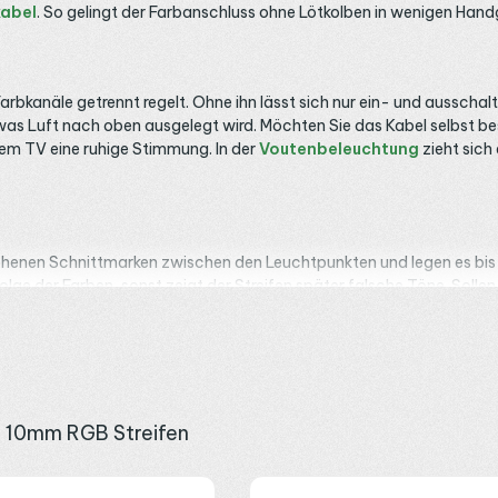
kabel
. So gelingt der Farbanschluss ohne Lötkolben in wenigen Handg
Farbkanäle getrennt regelt. Ohne ihn lässt sich nur ein- und ausschalt
twas Luft nach oben ausgelegt wird. Möchten Sie das Kabel selbst b
dem TV eine ruhige Stimmung. In der
Voutenbeleuchtung
zieht sich
sehenen Schnittmarken zwischen den Leuchtpunkten und legen es bis 
henfolge der Farben, sonst zeigt der Streifen später falsche Töne. So
chen gibt es die
Variante mit 15-cm-Brückenkabel
. An Verzweig
l. Die Reihenfolge der Schritte zeigt unser
Ratgeber
.
r alle Kanäle. Wie weit der Streifen reicht, hängt an seiner Leistung 
 10mm RGB Streifen
au ist klar auf vier Pole festgelegt: Dreipolige CCT- und fünfpoli
ategorie
RGB LED Streifen
gelistet. In der
Gastronomiebeleuchtu
. Unklar, ob Ihr Streifen SMD und vierpolig ist? Melden Sie sich über