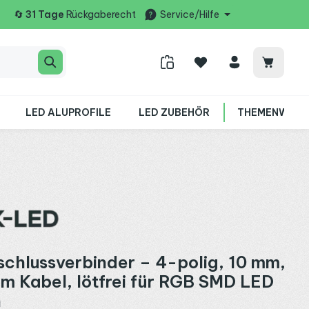
🔄
31 Tage
Rückgaberecht
Service/Hilfe
Warenko
LED ALUPROFILE
LED ZUBEHÖR
THEMENWELT
chlussverbinder – 4-polig, 10 mm,
cm Kabel, lötfrei für RGB SMD LED
n