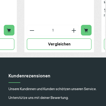
I
R
P
chen um die Anzahl zu erhöhen oder zu 
 oder benutze die Schaltflächen um die
ib den gewünschten Wert ein oder benut
Produkt Anzahl: Gib den gew
Vergleichen
Kundenrezensionen
Unsere Kundinnen und Kunden schätzen unseren Service.
Unterstütze uns mit deiner Bewertung.