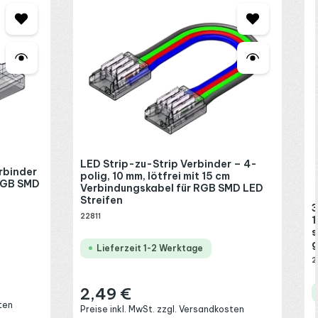
LED Strip-zu-Strip Verbinder – 4-
rbinder
polig, 10 mm, lötfrei mit 15 cm
 RGB SMD
Verbindungskabel für RGB SMD LED
Streifen
3
22811
1
s
g
Lieferzeit 1-2 Werktage
2
2,49 €
Regulärer Preis:
ten
Preise inkl. MwSt. zzgl. Versandkosten