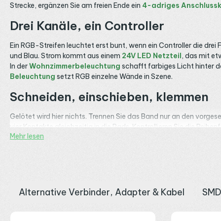
Strecke, ergänzen Sie am freien Ende ein
4-adriges Anschluss
Drei Kanäle, ein Controller
Ein RGB-Streifen leuchtet erst bunt, wenn ein Controller die drei 
und Blau. Strom kommt aus einem
24V LED Netzteil
, das mit e
In der
Wohnzimmerbeleuchtung
schafft farbiges Licht hinter 
Beleuchtung
setzt RGB einzelne Wände in Szene.
Schneiden, einschieben, klemmen
Gelötet wird hier nichts. Trennen Sie das Band nur an den vorge
vier Kontakte gleichzeitig in die Pads. Kontrollieren Sie die Rei
Mehr lesen
Strip-zu-Strip Verbinder für SMD RGB
. Für eine Lücke dazwis
Verbindung. Im
LED Aluprofil
ruht der Streifen geschützt und küh
Belastung und Grenzen
Mehr als 4 A sollten nicht über einen Verbinder laufen, gezählt übe
Alternative Verbinder, Adapter & Kabel
SMD
Als Spannung sind 5, 12 oder 24 V Gleichstrom möglich. Der Aufb
der Einsatz innen und trocken. Weitere RGB-Bänder sind in der K
Produktgalerie überspringen
Deckenbeleuchtung
zeichnet eine Farblinie die Raumkanten nach