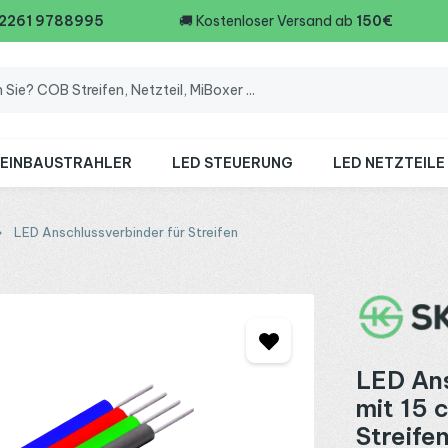
 2261 9788995
🚚
Kostenloser Versand ab
150€
 EINBAUSTRAHLER
LED STEUERUNG
LED NETZTEILE
LED Anschlussverbinder für Streifen
LED Ans
mit 15 
Streife