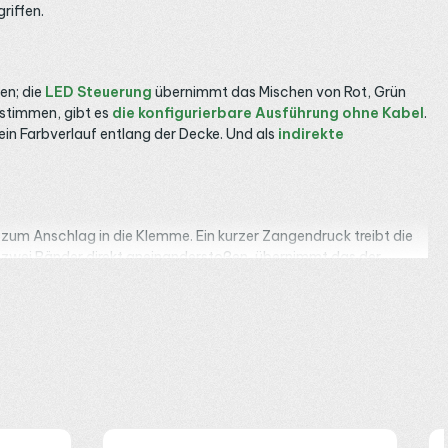
riffen.
en; die
LED Steuerung
übernimmt das Mischen von Rot, Grün
estimmen, gibt es
die konfigurierbare Ausführung ohne Kabel
.
 ein Farbverlauf entlang der Decke. Und als
indirekte
zum Anschlag in die Klemme. Ein kurzer Zangendruck treibt die
llen zwei Bänder direkt aneinanderstoßen, übernimmt das der
ungen ergänzen
Klemmen und Verbindungsclips
die
je Meter; rechnen Sie Watt durch Volt und halten Sie sich unter 4 A.
ge RGBW-Bänder gehören an andere Verbinder. Wegen IP20 bleibt
ng
wechselt die Bar je nach Abend die Farbe. An der
WhatsApp
.