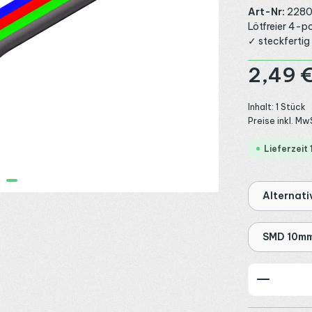
Art-Nr:
228
Lötfreier 4-p
✓ steckfertig 
Regulärer Preis
2,49 
Inhalt:
1 Stück
Preise inkl. Mw
Lieferzeit
Alternati
SMD 10mm
Produkt