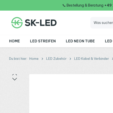
📞
Bestellung & Beratung
+49
 Hauptinhalt springen
Zur Suche springen
Zur Hauptnavigation springen
HOME
LED STREIFEN
LED NEON TUBE
LED
Du bist hier:
Home
LED Zubehör
LED Kabel & Verbinder
Bildergalerie überspringen