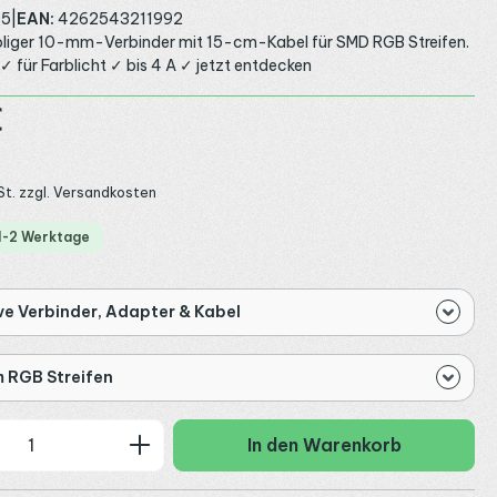
05
|
EAN:
4262543211992
oliger 10-mm-Verbinder mit 15-cm-Kabel für SMD RGB Streifen.
✓ für Farblicht ✓ bis 4 A ✓ jetzt entdecken
:
€
St. zzgl. Versandkosten
 1-2 Werktage
ve Verbinder, Adapter & Kabel
 RGB Streifen
 Anzahl: Gib den gewünschten Wert ein
In den Warenkorb