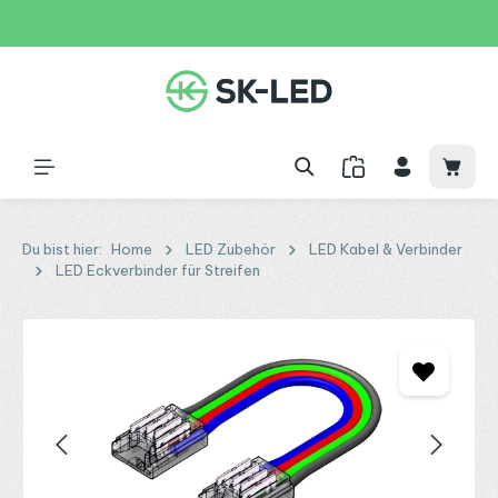
Zum Hauptinhalt springen
31 Tage
+49 2261 9788995
150€
Waren
Du bist hier:
Home
LED Zubehör
LED Kabel & Verbinder
LED Eckverbinder für Streifen
Bildergalerie überspringen