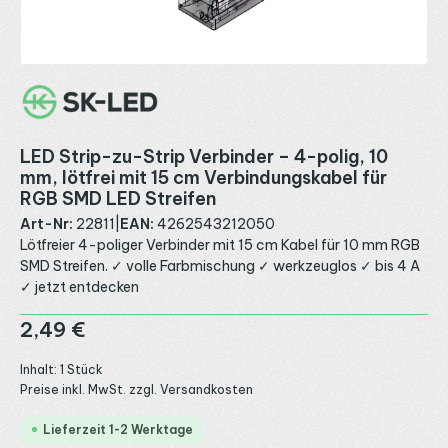
LED Strip-zu-Strip Verbinder – 4-polig, 10
mm, lötfrei mit 15 cm Verbindungskabel für
RGB SMD LED Streifen
Art-Nr:
22811
|
EAN:
4262543212050
Lötfreier 4-poliger Verbinder mit 15 cm Kabel für 10 mm RGB
SMD Streifen. ✓ volle Farbmischung ✓ werkzeuglos ✓ bis 4 A
✓ jetzt entdecken
Regulärer Preis:
2,49 €
Inhalt:
1 Stück
Preise inkl. MwSt. zzgl. Versandkosten
Lieferzeit 1-2 Werktage