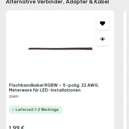
Produktgalerie überspringen
Alternative Verbinder, Adapter & Kabel
L
&
(
2
R
P
Flachbandkabel RGBW – 5-polig, 22 AWG,
Meterware für LED-Installationen
22401
Lieferzeit 1-2 Werktage
1,99 €
Regulärer Preis: