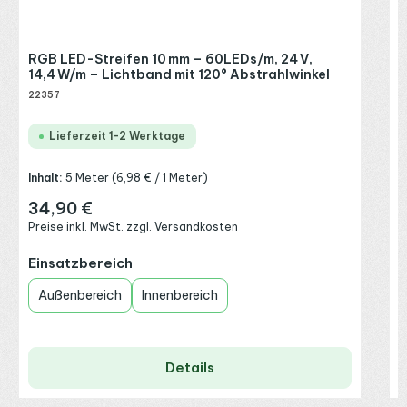
P
RGB LED-Streifen 10 mm – 60LEDs/m, 24 V,
14,4 W/m – Lichtband mit 120° Abstrahlwinkel
22357
Lieferzeit 1-2 Werktage
Inhalt:
5 Meter
(6,98 € / 1 Meter)
34,90 €
Regulärer Preis:
Preise inkl. MwSt. zzgl. Versandkosten
auswählen
Einsatzbereich
Außenbereich
Innenbereich
P
Details