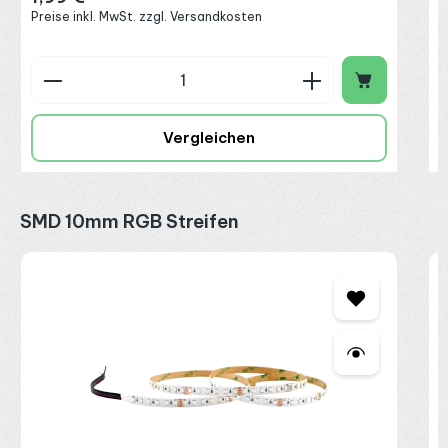
Preise inkl. MwSt. zzgl. Versandkosten
Produkt Anzahl: Gib den gewünschten Wert ein o
P
Vergleichen
Produktgalerie überspringen
SMD 10mm RGB Streifen
R
W
2
I
R