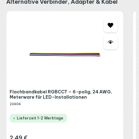
Produktgalerie überspringen
Alternative Verbinder, Adapter & Kabel
L
1
2
R
P
Flachbandkabel RGBCCT – 6-polig, 24 AWG,
Meterware für LED-Installationen
22404
Lieferzeit 1-2 Werktage
2,49 €
Regulärer Preis: