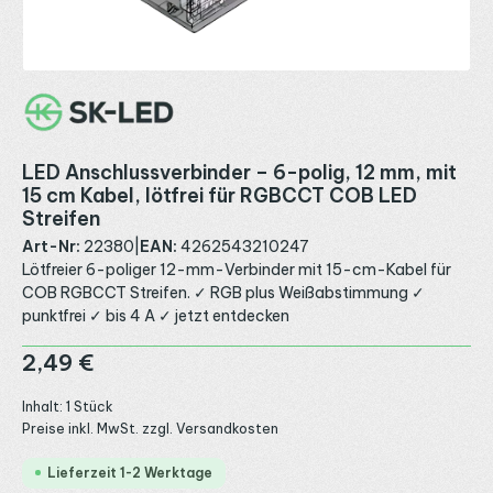
LED Anschlussverbinder – 6-polig, 12 mm, mit
15 cm Kabel, lötfrei für RGBCCT COB LED
Streifen
Art-Nr:
22380
|
EAN:
4262543210247
Lötfreier 6-poliger 12-mm-Verbinder mit 15-cm-Kabel für
COB RGBCCT Streifen. ✓ RGB plus Weißabstimmung ✓
punktfrei ✓ bis 4 A ✓ jetzt entdecken
Regulärer Preis:
2,49 €
Inhalt:
1 Stück
Preise inkl. MwSt. zzgl. Versandkosten
Lieferzeit 1-2 Werktage