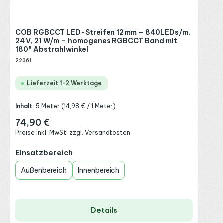
COB RGBCCT LED-Streifen 12 mm – 840LEDs/m,
24 V, 21 W/m – homogenes RGBCCT Band mit
180° Abstrahlwinkel
22361
Lieferzeit 1-2 Werktage
Inhalt:
5 Meter
(14,98 € / 1 Meter)
74,90 €
Regulärer Preis:
Preise inkl. MwSt. zzgl. Versandkosten
auswählen
Einsatzbereich
Außenbereich
Innenbereich
Details