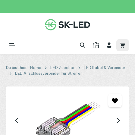
Zum Hauptinhalt springen
31 Tage
+49 2261 9788995
150€
Waren
Du bist hier:
Home
LED Zubehör
LED Kabel & Verbinder
LED Anschlussverbinder für Streifen
Bildergalerie überspringen