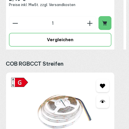
Preise inkl. MwSt. zzgl. Versandkosten
Produkt Anzahl: Gib den gewünschten Wert ein o
P
Vergleichen
Produktgalerie überspringen
COB RGBCCT Streifen