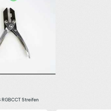
ob Ihr Band RGBCCT, COB und 12 mm breit ist? Schicken Sie uns am b
 RGBCCT Streifen