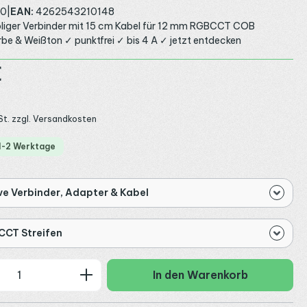
90
|
EAN:
4262543210148
oliger Verbinder mit 15 cm Kabel für 12 mm RGBCCT COB
arbe & Weißton ✓ punktfrei ✓ bis 4 A ✓ jetzt entdecken
:
€
St. zzgl. Versandkosten
 1-2 Werktage
ve Verbinder, Adapter & Kabel
CT Streifen
 Anzahl: Gib den gewünschten Wert ein
In den Warenkorb