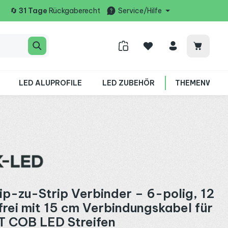
🔄
31 Tage
Rückgaberecht
Service/Hilfe
Warenko
LED ALUPROFILE
LED ZUBEHÖR
THEMENWELT
ip-zu-Strip Verbinder – 6-polig, 12
frei mit 15 cm Verbindungskabel für
 COB LED Streifen