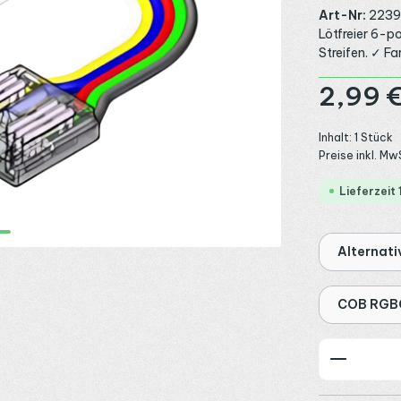
Art-Nr:
223
Lötfreier 6-p
Streifen. ✓ F
Regulärer Preis
2,99 
Inhalt:
1 Stück
Preise inkl. Mw
Lieferzeit
Alternati
COB RGBC
Produkt