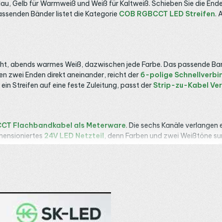
, Gelb für Warmweiß und Weiß für Kaltweiß. Schieben Sie die Enden 
 passenden Bänder listet die Kategorie
COB RGBCCT LED Streifen
. 
icht, abends warmes Weiß, dazwischen jede Farbe. Das passende Ban
 zwei Enden direkt aneinander, reicht der
6-polige Schnellverbi
ft ein Streifen auf eine feste Zuleitung, passt der
Strip-zu-Kabel Ver
CT Flachbandkabel als Meterware
. Die sechs Kanäle verlange
imensioniertes
24V LED Netzteil
, denn Farben und zwei Weißtöne su
tung
wählen Sie abends warmes Weiß und morgens einen kühleren T
eßen, weshalb helle oder lange Bänder geteilt gehören. Längere St
töne durcheinander. Erlaubt sind 5 bis 24 V, und mit IP20 bleibt de
me nach außen. In der
Kinderzimmerbeleuchtung
dient warmes Weiß 
b und setzen farbige Akzente. Für
indirekte Beleuchtung
läuft die