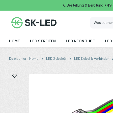
📞
Bestellung & Beratung
+49
 Hauptinhalt springen
Zur Suche springen
Zur Hauptnavigation springen
HOME
LED STREIFEN
LED NEON TUBE
LED
Du bist hier:
Home
LED Zubehör
LED Kabel & Verbinder
Bildergalerie überspringen