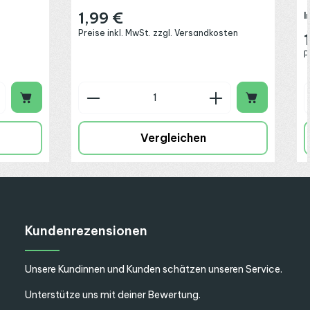
1,99 €
I
Regulärer Preis:
Preise inkl. MwSt. zzgl. Versandkosten
R
P
chen um die Anzahl zu erhöhen oder zu 
 oder benutze die Schaltflächen um die
ib den gewünschten Wert ein oder benut
Produkt Anzahl: Gib den gew
Vergleichen
Kundenrezensionen
Unsere Kundinnen und Kunden schätzen unseren Service.
Unterstütze uns mit deiner Bewertung.