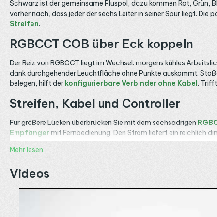
Schwarz ist der gemeinsame Pluspol, dazu kommen Rot, Grün, Blau
vorher nach, dass jeder der sechs Leiter in seiner Spur liegt. Die
Streifen
.
RGBCCT COB über Eck koppeln
Der Reiz von RGBCCT liegt im Wechsel: morgens kühles Arbeitsl
dank durchgehender Leuchtfläche ohne Punkte auskommt. Stoßen
belegen, hilft der
konfigurierbare Verbinder ohne Kabel
. Trif
Streifen, Kabel und Controller
Für größere Lücken überbrücken Sie mit dem sechsadrigen
RGBC
Empfänger
mit Fernbedienung. Den Strom liefert ein reichlich d
Klemmen und Verbindungsclips
. In der
Schlafzimmerbeleuch
Mehr lesen
Sechs Adern, Polung, Innenraum
Videos
Über die sechs 22-AWG-Adern dürfen zusammen höchstens 4 A fli
Halten Sie die Belegung exakt ein, sonst geraten Farben und Weiß
für 12 mm breite Bänder schützt den Streifen und leitet die Wär
der
Esszimmerbeleuchtung
stimmen Sie das Weiß aufs Essen a