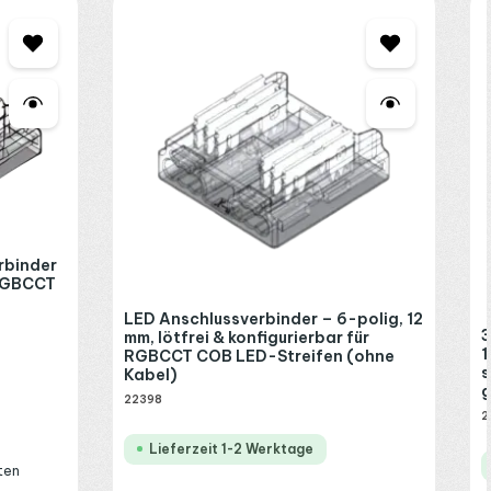
rbinder
 RGBCCT
LED Anschlussverbinder – 6-polig, 12
3
mm, lötfrei & konfigurierbar für
1
RGBCCT COB LED-Streifen (ohne
s
Kabel)
g
22398
2
Lieferzeit 1-2 Werktage
ten