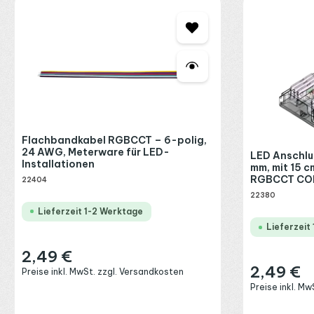
Produktgalerie überspringen
Flachbandkabel RGBCCT – 6-polig,
24 AWG, Meterware für LED-
LED Anschlu
Installationen
mm, mit 15 cm
RGBCCT COB
22404
22380
Lieferzeit 1-2 Werktage
Lieferzeit
2,49 €
Regulärer Preis:
2,49 €
Regulärer Preis
Preise inkl. MwSt. zzgl. Versandkosten
Preise inkl. M