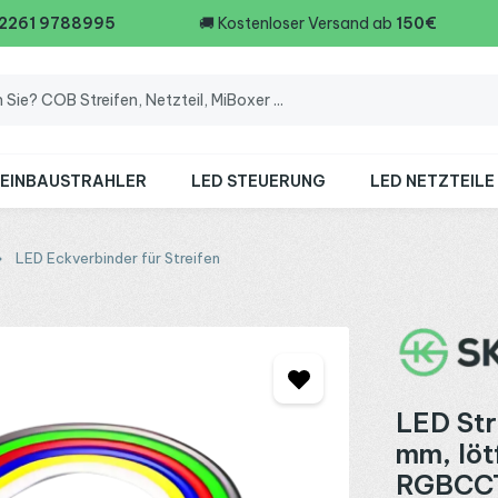
 2261 9788995
🚚
Kostenloser Versand ab
150€
 EINBAUSTRAHLER
LED STEUERUNG
LED NETZTEILE
LED Eckverbinder für Streifen
LED Str
mm, löt
RGBCCT