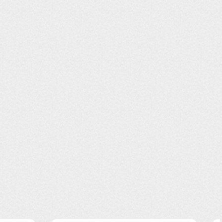
esten ein Foto Ihres Streifens per
WhatsApp
.