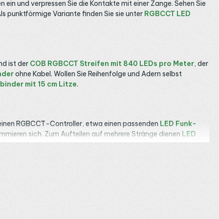
ein und verpressen Sie die Kontakte mit einer Zange. Sehen Sie
Als punktförmige Variante finden Sie sie unter
RGBCCT LED
d ist der
COB RGBCCT Streifen mit 840 LEDs pro Meter
, der
nder
ohne Kabel. Wollen Sie Reihenfolge und Adern selbst
binder mit 15 cm Litze
.
n einen RGBCCT-Controller, etwa einen passenden
LED Funk-
mmieren sich. Zum Aufteilen auf mehrere Stränge dienen
LED
on.
recken speisen Sie an beiden Enden oder an mehreren Punkten.
r Verbinder trockenen Innenräumen vorbehalten. Ein
LED Aluprofil
als Nachtlicht, helles zum Spielen und Farbe zum Staunen. In
 fugenlose Linie unsichtbar hinter Kanten. Im
Heimkino
dimmen