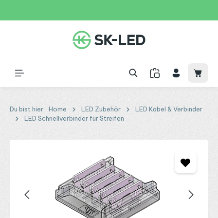
Zum Hauptinhalt springen
31 Tage
+49 2261 9788995
150€
Waren
Du bist hier:
Home
LED Zubehör
LED Kabel & Verbinder
LED Schnellverbinder für Streifen
Bildergalerie überspringen