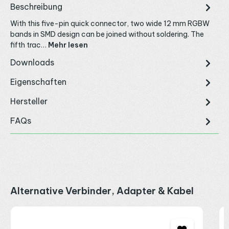
Beschreibung
With this five-pin quick connector, two wide 12 mm RGBW
bands in SMD design can be joined without soldering. The
fifth trac…
Mehr lesen
Downloads
Eigenschaften
Hersteller
FAQs
Produktgalerie überspringen
Alternative Verbinder, Adapter & Kabel
L
&