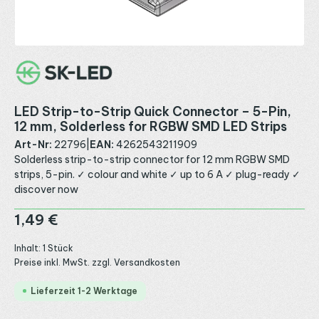
LED Strip-to-Strip Quick Connector – 5-Pin,
12 mm, Solderless for RGBW SMD LED Strips
Art-Nr:
22796
|
EAN:
4262543211909
Solderless strip-to-strip connector for 12 mm RGBW SMD
strips, 5-pin. ✓ colour and white ✓ up to 6 A ✓ plug-ready ✓
discover now
Regulärer Preis:
1,49 €
Inhalt:
1 Stück
Preise inkl. MwSt. zzgl. Versandkosten
Lieferzeit 1-2 Werktage