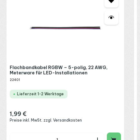
S
2
R
P
Flachbandkabel RGBW – 5-polig, 22 AWG,
Meterware für LED-Installationen
22401
Lieferzeit 1-2 Werktage
1,99 €
Regulärer Preis:
Preise inkl. MwSt. zzgl. Versandkosten
Produkt Anzahl: Gib den gewünschten Wert ein o
P