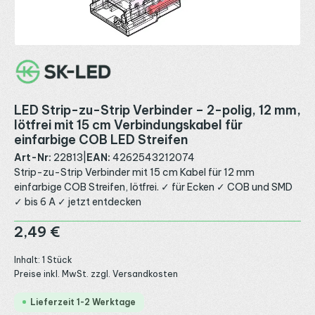
LED Strip-zu-Strip Verbinder – 2-polig, 12 mm,
lötfrei mit 15 cm Verbindungskabel für
einfarbige COB LED Streifen
Art-Nr:
22813
|
EAN:
4262543212074
Strip-zu-Strip Verbinder mit 15 cm Kabel für 12 mm
einfarbige COB Streifen, lötfrei. ✓ für Ecken ✓ COB und SMD
✓ bis 6 A ✓ jetzt entdecken
Regulärer Preis:
2,49 €
Inhalt:
1 Stück
Preise inkl. MwSt. zzgl. Versandkosten
Lieferzeit 1-2 Werktage