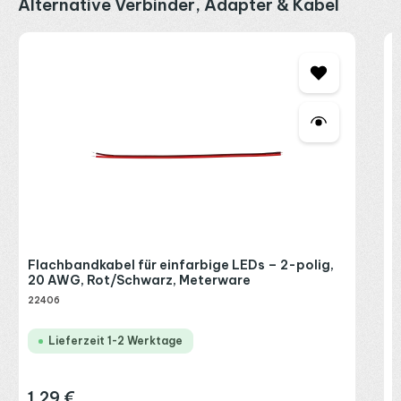
Produktgalerie überspringen
Alternative Verbinder, Adapter & Kabel
L
&
L
2
R
P
Flachbandkabel für einfarbige LEDs – 2-polig,
20 AWG, Rot/Schwarz, Meterware
22406
Lieferzeit 1-2 Werktage
1,29 €
Regulärer Preis: