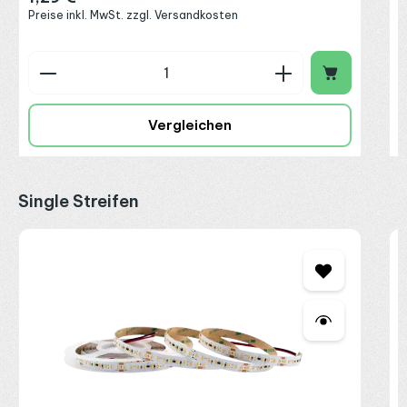
Preise inkl. MwSt. zzgl. Versandkosten
Produkt Anzahl: Gib den gewünschten Wert ein o
P
Vergleichen
Produktgalerie überspringen
Single Streifen