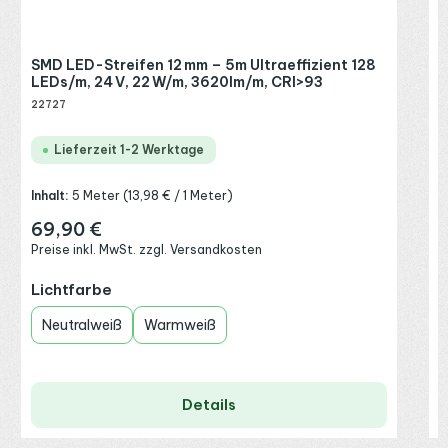
SMD LED-Streifen 12 mm – 5m Ultraeffizient 128
S
LEDs/m, 24 V, 22 W/m, 3620lm/m, CRI>93
L
22727
2
Lieferzeit 1-2 Werktage
Inhalt:
5 Meter
(13,98 € / 1 Meter)
I
69,90 €
Regulärer Preis:
R
Preise inkl. MwSt. zzgl. Versandkosten
P
auswählen
Lichtfarbe
L
Neutralweiß
Warmweiß
Details