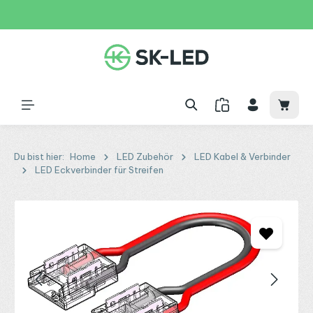
Zum Hauptinhalt springen
31 Tage
+49 2261 9788995
150€
Waren
Du bist hier:
Home
LED Zubehör
LED Kabel & Verbinder
LED Eckverbinder für Streifen
Bildergalerie überspringen