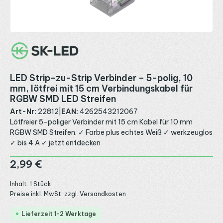
LED Strip-zu-Strip Verbinder – 5-polig, 10
mm, lötfrei mit 15 cm Verbindungskabel für
RGBW SMD LED Streifen
Art-Nr:
22812
|
EAN:
4262543212067
Lötfreier 5-poliger Verbinder mit 15 cm Kabel für 10 mm
RGBW SMD Streifen. ✓ Farbe plus echtes Weiß ✓ werkzeuglos
✓ bis 4 A ✓ jetzt entdecken
Regulärer Preis:
2,99 €
Inhalt:
1 Stück
Preise inkl. MwSt. zzgl. Versandkosten
Lieferzeit 1-2 Werktage