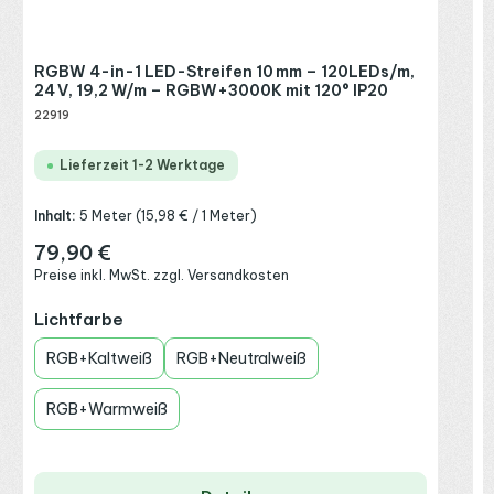
R
P
RGBW 4-in-1 LED-Streifen 10 mm – 120LEDs/m,
24 V, 19,2 W/m – RGBW+3000K mit 120° IP20
22919
Lieferzeit 1-2 Werktage
Inhalt:
5 Meter
(15,98 € / 1 Meter)
79,90 €
Regulärer Preis:
Preise inkl. MwSt. zzgl. Versandkosten
auswählen
Lichtfarbe
RGB+Kaltweiß
RGB+Neutralweiß
RGB+Warmweiß
P