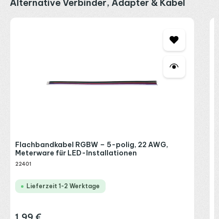
Produktgalerie überspringen
Alternative Verbinder, Adapter & Kabel
L
&
S
2
R
P
Flachbandkabel RGBW – 5-polig, 22 AWG,
Meterware für LED-Installationen
22401
Lieferzeit 1-2 Werktage
1,99 €
Regulärer Preis: