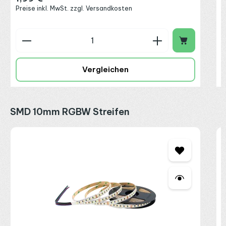
Preise inkl. MwSt. zzgl. Versandkosten
Produkt Anzahl: Gib den gewünschten Wert ein o
P
Vergleichen
Produktgalerie überspringen
SMD 10mm RGBW Streifen
R
2
C
2
I