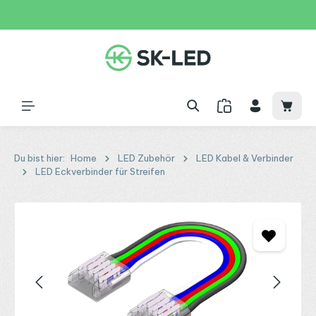
Zum Hauptinhalt springen
31 Tage
+49 2261 9788995
150€
Waren
Du bist hier:
Home
LED Zubehör
LED Kabel & Verbinder
LED Eckverbinder für Streifen
Bildergalerie überspringen