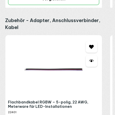
Produktgalerie überspringen
Zubehör - Adapter, Anschlussverbinder,
Kabel
3
3
L
2
I
1
R
P
Flachbandkabel RGBW – 5-polig, 22 AWG,
Meterware für LED-Installationen
22401