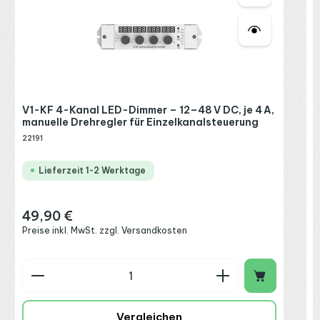
2
R
P
V1-KF 4-Kanal LED-Dimmer – 12–48 V DC, je 4 A,
manuelle Drehregler für Einzelkanalsteuerung
22191
Lieferzeit 1-2 Werktage
49,90 €
Regulärer Preis:
Preise inkl. MwSt. zzgl. Versandkosten
Produkt Anzahl: Gib den gewünschten Wert ein o
P
Vergleichen