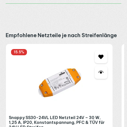
Produktgalerie überspringen
Empfohlene Netzteile je nach Streifenlänge
S
15.5
%
A
L
2
R
P
Snappy SS30-24VL LED Netzteil 24V – 30 W,
1,25 A, IP20, Konstantspannung, PFC & TÜV für