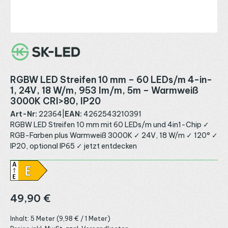
RGBW LED Streifen 10 mm – 60 LEDs/m 4-in-
1, 24V, 18 W/m, 953 lm/m, 5m – Warmweiß
3000K CRI>80, IP20
Art-Nr:
22364
|
EAN:
4262543210391
RGBW LED Streifen 10 mm mit 60 LEDs/m und 4in1-Chip ✓
RGB-Farben plus Warmweiß 3000K ✓ 24V, 18 W/m ✓ 120° ✓
IP20, optional IP65 ✓ jetzt entdecken
Regulärer Preis:
49,90 €
Inhalt:
5 Meter
(9,98 € / 1 Meter)