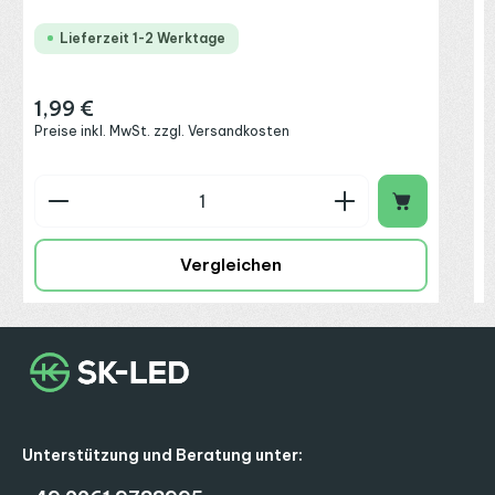
Lieferzeit 1-2 Werktage
1,99 €
Regulärer Preis:
Preise inkl. MwSt. zzgl. Versandkosten
Produkt Anzahl: Gib den gewünschten Wert ein o
P
Vergleichen
Unterstützung und Beratung unter: