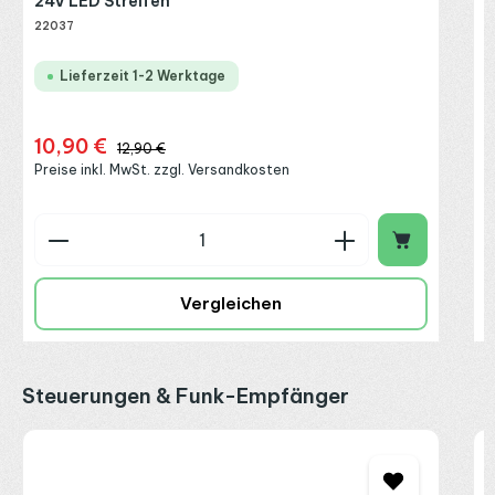
24V LED Streifen
22037
Lieferzeit 1-2 Werktage
10,90 €
Verkaufspreis:
Regulärer Preis:
12,90 €
Preise inkl. MwSt. zzgl. Versandkosten
Produkt Anzahl: Gib den gewünschten Wert ein o
P
Vergleichen
Produktgalerie überspringen
Steuerungen & Funk-Empfänger
M
e
S