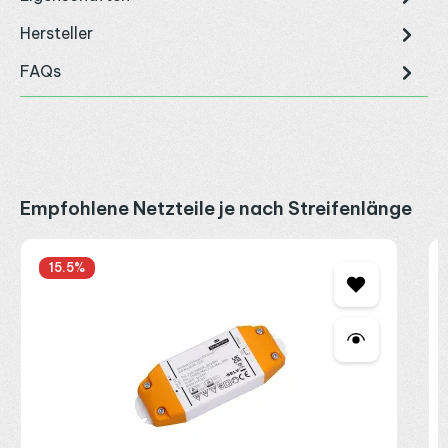
Hersteller
FAQs
Produktgalerie überspringen
Empfohlene Netzteile je nach Streifenlänge
S
15.5
%
1
2
2
R
P