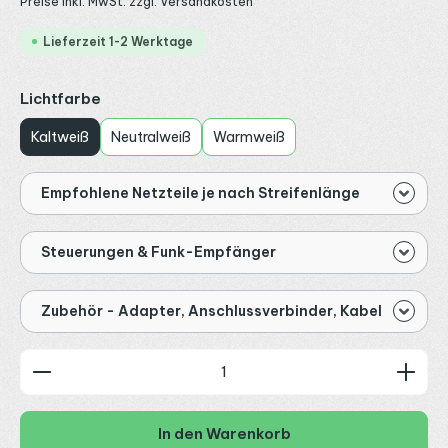
Preise inkl. MwSt. zzgl. Versandkosten
Lieferzeit 1-2 Werktage
auswählen
Lichtfarbe
Kaltweiß
Neutralweiß
Warmweiß
Empfohlene Netzteile je nach Streifenlänge
Steuerungen & Funk-Empfänger
Zubehör - Adapter, Anschlussverbinder, Kabel
Produkt Anzahl: Gib den gewünschten Wert ein od
In den Warenkorb