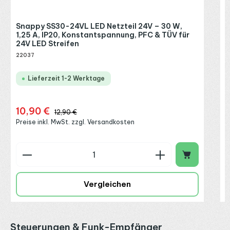
Snappy SS30-24VL LED Netzteil 24V – 30 W,
1,25 A, IP20, Konstantspannung, PFC & TÜV für
24V LED Streifen
22037
Lieferzeit 1-2 Werktage
10,90 €
Verkaufspreis:
Regulärer Preis:
12,90 €
Preise inkl. MwSt. zzgl. Versandkosten
Produkt Anzahl: Gib den gewünschten Wert ein o
P
Vergleichen
Produktgalerie überspringen
Steuerungen & Funk-Empfänger