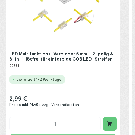
LED Multifunktions-Verbinder 5 mm – 2-polig &
8-in-1, lötfrei für einfarbige COB LED-Streifen
22381
Lieferzeit 1-2 Werktage
2,99 €
Regulärer Preis:
Preise inkl. MwSt. zzgl. Versandkosten
Produkt Anzahl: Gib den gewünschten Wert ein o
P