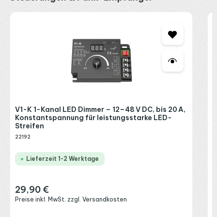
M
e
2
2
R
V1-K 1-Kanal LED Dimmer – 12–48 V DC, bis 20 A,
P
Konstantspannung für leistungsstarke LED-
Streifen
22192
Lieferzeit 1-2 Werktage
29,90 €
Regulärer Preis:
Preise inkl. MwSt. zzgl. Versandkosten