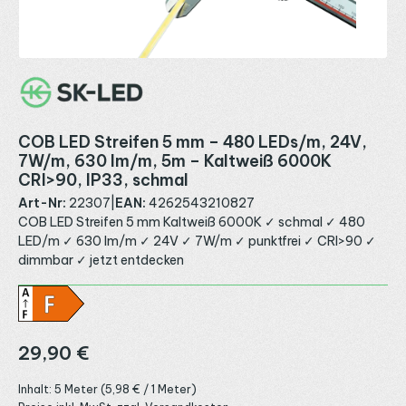
COB LED Streifen 5 mm – 480 LEDs/m, 24V,
7W/m, 630 lm/m, 5m – Kaltweiß 6000K
CRI>90, IP33, schmal
Art-Nr:
22307
|
EAN:
4262543210827
COB LED Streifen 5 mm Kaltweiß 6000K ✓ schmal ✓ 480
LED/m ✓ 630 lm/m ✓ 24V ✓ 7W/m ✓ punktfrei ✓ CRI>90 ✓
dimmbar ✓ jetzt entdecken
Regulärer Preis:
29,90 €
Inhalt:
5 Meter
(5,98 € / 1 Meter)