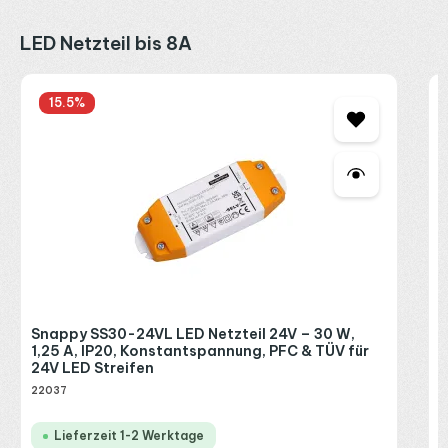
Produktgalerie überspringen
LED Netzteil bis 8A
S
15.5
%
1
2
2
R
P
Snappy SS30-24VL LED Netzteil 24V – 30 W,
1,25 A, IP20, Konstantspannung, PFC & TÜV für
24V LED Streifen
22037
Lieferzeit 1-2 Werktage