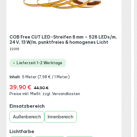
I
R
P
E
COB Free CUT LED-Streifen 8 mm – 528 LEDs/m,
24 V, 13 W/m, punktfreies & homogenes Licht
22315
L
Lieferzeit 1-2 Werktage
Inhalt:
5 Meter
(7,98 € / 1 Meter)
39,90 €
Verkaufspreis:
Regulärer Preis:
44,90 €
Preise inkl. MwSt. zzgl. Versandkosten
auswählen
Einsatzbereich
Außenbereich
Innenbereich
auswählen
Lichtfarbe