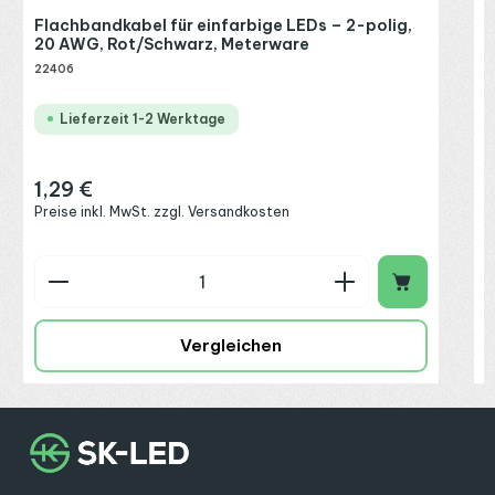
Flachbandkabel für einfarbige LEDs – 2-polig,
20 AWG, Rot/Schwarz, Meterware
22406
Lieferzeit 1-2 Werktage
1,29 €
Regulärer Preis:
Preise inkl. MwSt. zzgl. Versandkosten
Produkt Anzahl: Gib den gewünschten Wert ein o
Vergleichen