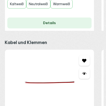
Kaltweiß
Neutralweiß
Warmweiß
Details
Produktgalerie überspringen
Kabel und Klemmen
W
2
2
R
P
L