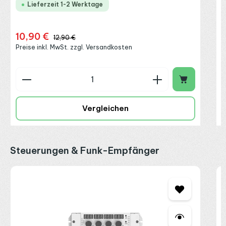
Lieferzeit 1-2 Werktage
10,90 €
Verkaufspreis:
Regulärer Preis:
12,90 €
Preise inkl. MwSt. zzgl. Versandkosten
Produkt Anzahl: Gib den gewünschten Wert ein o
P
Vergleichen
Produktgalerie überspringen
Steuerungen & Funk-Empfänger
M
e
S
2