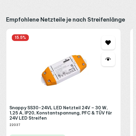
Produktgalerie überspringen
Empfohlene Netzteile je nach Streifenlänge
S
15.5
%
1
2
2
R
P
Snappy SS30-24VL LED Netzteil 24V – 30 W,
1,25 A, IP20, Konstantspannung, PFC & TÜV für
24V LED Streifen
22037