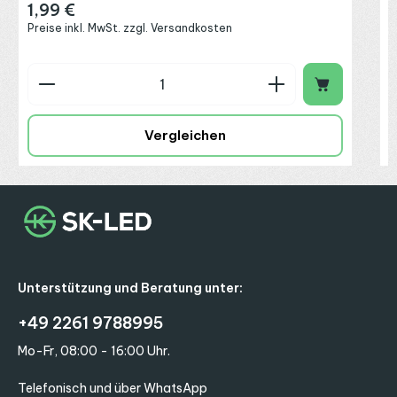
1,99 €
Regulärer Preis:
Preise inkl. MwSt. zzgl. Versandkosten
Produkt Anzahl: Gib den gewünschten Wert ein o
P
Vergleichen
Unterstützung und Beratung unter:
+49 2261 9788995
Mo-Fr, 08:00 - 16:00 Uhr.
Telefonisch und über WhatsApp