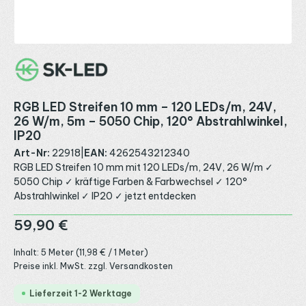
RGB LED Streifen 10 mm – 120 LEDs/m, 24V,
26 W/m, 5m – 5050 Chip, 120° Abstrahlwinkel,
IP20
Art-Nr:
22918
|
EAN:
4262543212340
RGB LED Streifen 10 mm mit 120 LEDs/m, 24V, 26 W/m ✓
5050 Chip ✓ kräftige Farben & Farbwechsel ✓ 120°
Abstrahlwinkel ✓ IP20 ✓ jetzt entdecken
Regulärer Preis:
59,90 €
Inhalt:
5 Meter
(11,98 € / 1 Meter)
Preise inkl. MwSt. zzgl. Versandkosten
Lieferzeit 1-2 Werktage