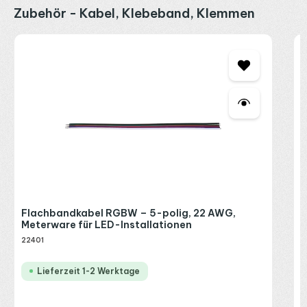
Produktgalerie überspringen
Zubehör - Kabel, Klebeband, Klemmen
3
3
L
2
I
1
R
P
Flachbandkabel RGBW – 5-polig, 22 AWG,
Meterware für LED-Installationen
22401
Lieferzeit 1-2 Werktage