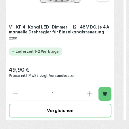
R
P
V1-KF 4-Kanal LED-Dimmer – 12–48 V DC, je 4 A,
manuelle Drehregler für Einzelkanalsteuerung
22191
Lieferzeit 1-2 Werktage
49,90 €
Regulärer Preis:
Preise inkl. MwSt. zzgl. Versandkosten
Produkt Anzahl: Gib den gewünschten Wert ein o
P
Vergleichen