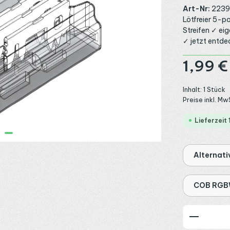
Art-Nr:
2239
Lötfreier 5-
Streifen ✓ e
✓ jetzt entde
Regulärer Preis
1,99 €
Inhalt:
1 Stück
Preise inkl. Mw
Lieferzeit
Alternati
COB RGBW
Produkt