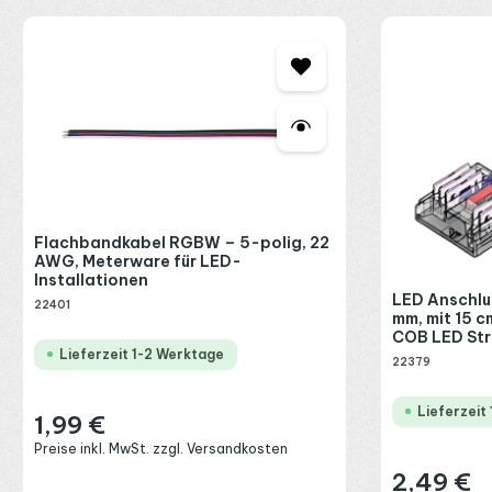
Produktgalerie überspringen
Flachbandkabel RGBW – 5-polig, 22
AWG, Meterware für LED-
Installationen
LED Anschlu
22401
mm, mit 15 c
COB LED Str
Lieferzeit 1-2 Werktage
22379
Lieferzeit
1,99 €
Regulärer Preis:
Preise inkl. MwSt. zzgl. Versandkosten
2,49 €
Regulärer Preis