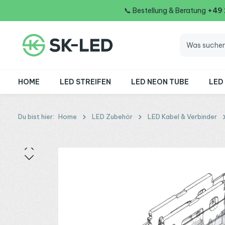
📞
Bestellung & Beratung
+49
 Hauptinhalt springen
Zur Suche springen
Zur Hauptnavigation springen
HOME
LED STREIFEN
LED NEON TUBE
LED
Du bist hier:
Home
LED Zubehör
LED Kabel & Verbinder
Bildergalerie überspringen