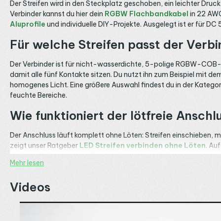
Der Streifen wird in den Steckplatz geschoben, ein leichter Druck
Verbinder kannst du hier dein
RGBW Flachbandkabel
in 22 AWG
Aluprofile
und individuelle DIY-Projekte. Ausgelegt ist er für 
Für welche Streifen passt der Verb
Der Verbinder ist für nicht-wasserdichte, 5-polige RGBW-COB-St
damit alle fünf Kontakte sitzen. Du nutzt ihn zum Beispiel mit d
homogenes Licht. Eine größere Auswahl findest du in der Katego
feuchte Bereiche.
Wie funktioniert der lötfreie Anschl
Der Anschluss läuft komplett ohne Löten: Streifen einschieben, m
zeigt unser Ratgeber
LED Streifen verbinden ohne Löten
. Au
Achte auf die maximale Strombelastung von 4 Ampere pro Verbinde
Mehr lesen
zusätzliche Einspeisung ein, wie der Ratgeber
LED Streifen neu
vorher. Welche Ader auf welchen Kanal gehört, richtest du nach 
Videos
Kabel Schnellverbinder mit 15 cm Kabel
. Zum direkten Koppel
weiter – telefonisch, per E-Mail oder über
WhatsApp
.