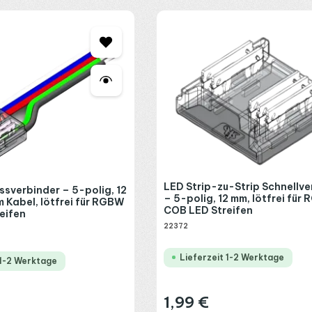
LED Strip-zu-Strip Schnellve
ssverbinder – 5-polig, 12
– 5-polig, 12 mm, lötfrei für
m Kabel, lötfrei für RGBW
COB LED Streifen
eifen
22372
Lieferzeit 1-2 Werktage
 1-2 Werktage
1,99 €
Regulärer Preis:
: