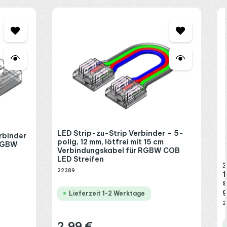
LED Strip-zu-Strip Verbinder – 5-
rbinder
polig, 12 mm, lötfrei mit 15 cm
 RGBW
Verbindungskabel für RGBW COB
LED Streifen
3
22389
1
s
g
Lieferzeit 1-2 Werktage
2
2,99 €
Regulärer Preis: