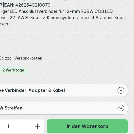
7
|
EAN:
4262543210070
poliger LED Anschlussverbinder für 12-mm RGBW COB LED
igenes 22-AWG-Kabel ✓ Klemmsystem ✓ max. 4 A ✓ ohne Kabel
cken
:
St. zzgl. Versandkosten
 1-2 Werktage
ve Verbinder, Adapter & Kabel
 Streifen
 Anzahl: Gib den gewünschten Wert ein
In den Warenkorb