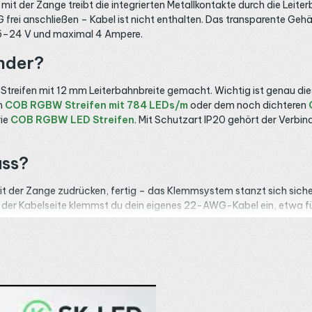
 mit der Zange treibt die integrierten Metallkontakte durch die Leite
 frei anschließen – Kabel ist nicht enthalten. Das transparente Gehä
DC 5–24 V und maximal 4 Ampere.
inder?
reifen mit 12 mm Leiterbahnbreite gemacht. Wichtig ist genau dies
em
COB RGBW Streifen mit 784 LEDs/m
oder dem noch dichteren
rie
COB RGBW LED Streifen
. Mit Schutzart IP20 gehört der Verbin
uss?
it der Zange zudrücken, fertig – das Klemmsystem stanzt sich sicher 
f der Kabelseite klemmst du dein eigenes 22-AWG-Kabel ein, etwa f
r: Bei 24 V entspricht das rund 96 Watt, also reicht es für übliche
 einspeisen
zeigt. Eine Sache solltest du wissen: Der Verbinder ist
der Pad-Beschriftung deines Streifens aus. Brauchst du stattdessen
n zweier Streifen passt ein
Strip-zu-Strip Schnellverbinder
. Bist 