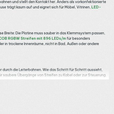
rbahnen und stellt den Kontakt her. Anders als vorkonfektionierte
use trägt kaum auf und eignet sich für Möbel, Vitrinen,
LED-
e Breite: Die Platine muss sauber in das Klemmsystem passen,
COB RGBW Streifen mit 896 LEDs/m
für besonders
der in trockene Innenräume, nicht in Bad, Außen oder andere
durch die Leiterbahnen. Wie das Schritt für Schritt aussieht,
ür saubere Übergänge von Streifen zu Kabel oder zur Steuerung.
 RGBW-Längen; bei langen oder hellen Linien planst du eine
 nicht für mehrfaches Öffnen gedacht, plane den Schnitt also
 eine Verbindung mit fertigem Kabel, gibt es den
Strip-zu-
du dir bei Breite, Polzahl oder Strom unsicher, helfen wir dir gern