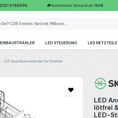
 2261 9788995
🚚
Kostenloser Versand ab
150€
 EINBAUSTRAHLER
LED STEUERUNG
LED NETZTEILE
LED Anschlussverbinder für Streifen
LED Ans
lötfrei
LED-Str