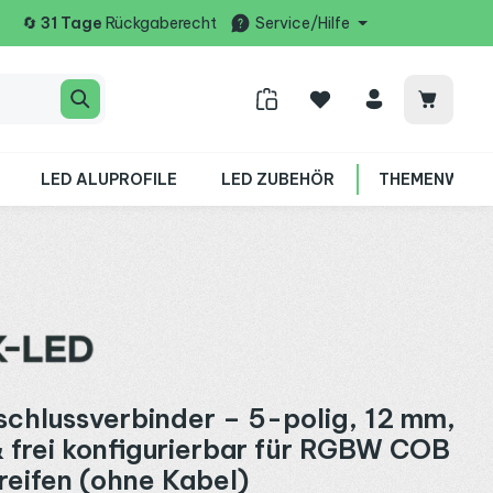
🔄
31 Tage
Rückgaberecht
Service/Hilfe
Warenko
LED ALUPROFILE
LED ZUBEHÖR
THEMENWELT
chlussverbinder – 5-polig, 12 mm,
 & frei konfigurierbar für RGBW COB
eifen (ohne Kabel)