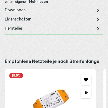
einem eigene…
Mehr lesen
Downloads
Eigenschaften
Hersteller
Produktgalerie überspringen
Empfohlene Netzteile je nach Streifenlänge
S
15.5
%
1
2
2