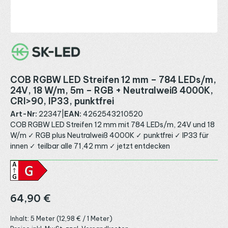
COB RGBW LED Streifen 12 mm – 784 LEDs/m,
24V, 18 W/m, 5m – RGB + Neutralweiß 4000K,
CRI>90, IP33, punktfrei
Art-Nr:
22347
|
EAN:
4262543210520
COB RGBW LED Streifen 12 mm mit 784 LEDs/m, 24V und 18
W/m ✓ RGB plus Neutralweiß 4000K ✓ punktfrei ✓ IP33 für
innen ✓ teilbar alle 71,42 mm ✓ jetzt entdecken
Regulärer Preis:
64,90 €
Inhalt:
5 Meter
(12,98 € / 1 Meter)