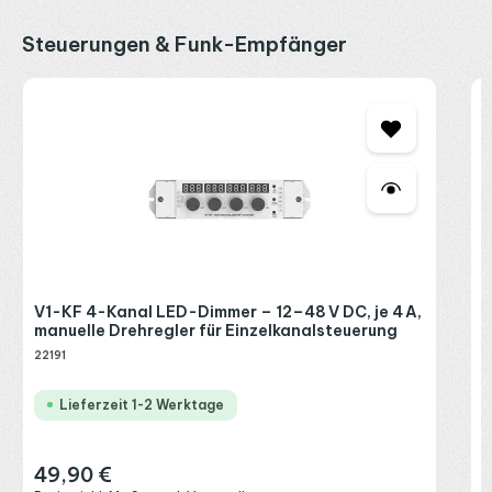
Produktgalerie überspringen
Steuerungen & Funk-Empfänger
M
e
S
2
R
P
V1-KF 4-Kanal LED-Dimmer – 12–48 V DC, je 4 A,
manuelle Drehregler für Einzelkanalsteuerung
22191
Lieferzeit 1-2 Werktage
49,90 €
Regulärer Preis: