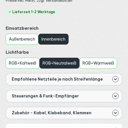
Preise inkl. MwSt. zzgl. Versandkosten
Lieferzeit 1-2 Werktage
auswählen
Einsatzbereich
Außenbereich
Innenbereich
auswählen
Lichtfarbe
RGB+Kaltweiß
RGB+Neutralweiß
RGB+Warmweiß
Empfohlene Netzteile je nach Streifenlänge
Steuerungen & Funk-Empfänger
Zubehör - Kabel, Klebeband, Klemmen
Produkt Anzahl: Gib den gewünschten Wert ein od