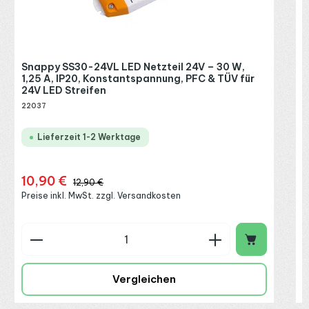
R
P
Snappy SS30-24VL LED Netzteil 24V – 30 W,
1,25 A, IP20, Konstantspannung, PFC & TÜV für
24V LED Streifen
22037
Lieferzeit 1-2 Werktage
10,90 €
Verkaufspreis:
Regulärer Preis:
12,90 €
Preise inkl. MwSt. zzgl. Versandkosten
Produkt Anzahl: Gib den gewünschten Wert ein o
P
Vergleichen