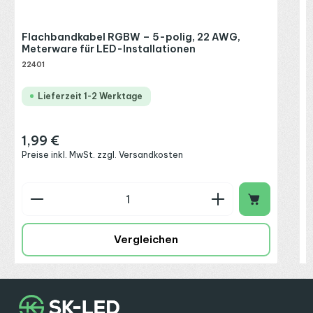
P
Flachbandkabel RGBW – 5-polig, 22 AWG,
Meterware für LED-Installationen
22401
Lieferzeit 1-2 Werktage
1,99 €
Regulärer Preis:
Preise inkl. MwSt. zzgl. Versandkosten
Produkt Anzahl: Gib den gewünschten Wert ein o
P
Vergleichen